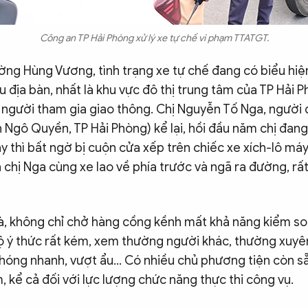
Công an TP Hải Phòng xử lý xe tự chế vi phạm TTATGT.
ờng Hùng Vương, tình trạng xe tự chế đang có biểu hi
iều địa bàn, nhất là khu vực đô thị trung tâm của TP Hải 
 người tham gia giao thông. Chị Nguyễn Tố Nga, người
 Ngô Quyền, TP Hải Phòng) kể lại, hồi đầu năm chị đang
 thì bất ngờ bị cuộn cửa xếp trên chiếc xe xích-lô máy
 chị Nga cùng xe lao về phía trước và ngã ra đường, rất
à, không chỉ chở hàng cồng kềnh mất khả năng kiểm soá
lộ ý thức rất kém, xem thường người khác, thường xuyê
 phóng nhanh, vượt ẩu... Có nhiều chủ phương tiện còn 
, kể cả đối với lực lượng chức năng thực thi công vụ.