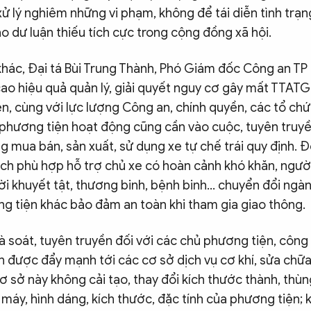
xử lý nghiêm những vi phạm, không để tái diễn tình trạn
 dư luận thiếu tích cực trong cộng đồng xã hội.
hác, Đại tá Bùi Trung Thành, Phó Giám đốc Công an TP
ao hiệu quả quản lý, giải quyết nguy cơ gây mất TTATGT
n, cùng với lực lượng Công an, chính quyền, các tổ ch
 phương tiện hoạt động cũng cần vào cuộc, tuyên truy
 mua bán, sản xuất, sử dụng xe tự chế trái quy định. Đ
ách phù hợp hỗ trợ chủ xe có hoàn cảnh khó khăn, ngườ
i khuyết tật, thương binh, bệnh binh... chuyển đổi ng
 tiện khác bảo đảm an toàn khi tham gia giao thông.
à soát, tuyên truyền đối với các chủ phương tiện, công
 được đẩy mạnh tới các cơ sở dịch vụ cơ khí, sửa chữa 
 sở này không cải tạo, thay đổi kích thước thành, thùn
 máy, hình dáng, kích thước, đặc tính của phương tiện; 