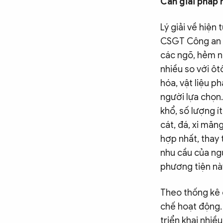
Cần giải pháp
Lý giải về hiện
CSGT Công an TP
các ngõ, hẻm nh
nhiều so với ôt
hóa, vật liệu p
người lựa chọn.
khổ, số lượng í
cát, đá, xi mă
hợp nhất, thay 
nhu cầu của ng
phương tiện nà
Theo thống kê 
chế hoạt động.
triển khai nhiề