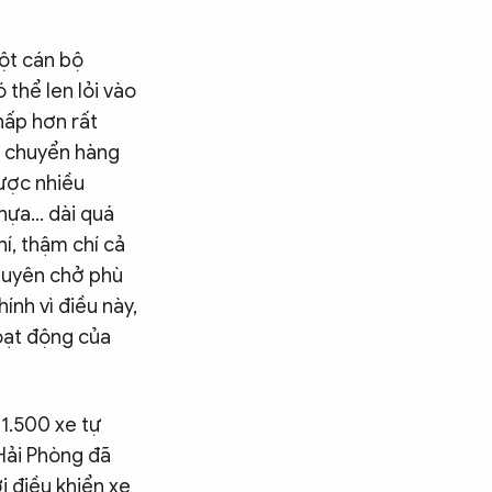
một cán bộ
 thể len lỏi vào
hấp hơn rất
ận chuyển hàng
được nhiều
nhựa… dài quá
hí, thậm chí cả
chuyên chở phù
ính vì điều này,
oạt động của
1.500 xe tự
Hải Phòng đã
i điều khiển xe