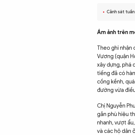
CÔNG NGHỆ
Cảnh sát tuần 
QUỐC TẾ
Ám ảnh trên m
Theo ghi nhận 
VĂN HÓA - THỂ THAO
Vương (quận Hồn
xây dựng, phá d
BẠN ĐỌC & CAND
tiếng đã có hàn
cồng kềnh, quá 
đường vừa điều
ĐA PHƯƠNG TIỆN
eMagazine
Podcast
Chị Nguyễn Phư
gắn phù hiệu th
Video
Ảnh
nhanh, vượt ẩu,
Infographic
và các hộ dân 