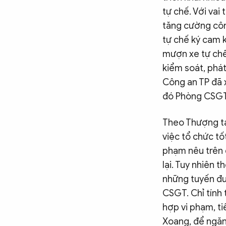
tự chế. Với vai
tăng cường côn
tự chế ký cam 
mượn xe tự chế
kiểm soát, phát
Công an TP đã x
đó Phòng CSGT 
Theo Thượng t
việc tổ chức tố
phạm nêu trên 
lại. Tuy nhiên t
những tuyến đư
CSGT. Chỉ tính 
hợp vi phạm, ti
Xoang, để ngăn