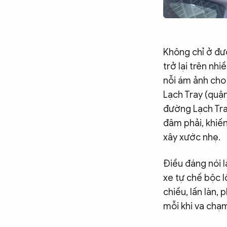
Không chỉ ở đư
trở lại trên nh
nỗi ám ảnh cho
Lạch Tray (quận
đường Lạch Tray
đâm phải, khiến
xây xước nhẹ.
Điều đáng nói l
xe tự chế bộc 
chiều, lấn làn,
mỗi khi va chạm