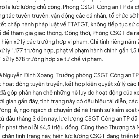
 trò là lực lượng chủ công, Phòng CSGT Công an TP đã ch
g tác tuyên truyền, vận động các cá nhân, tổ chức sở 
kết chấp hành pháp luật về TTATGT, không tiếp tục sử d
 để tham gia giao thông. Đồng thời, Phòng CSGT đã ra 
 hiện xử lý các trường hợp vi phạm. Chỉ tính riêng năm
ử lý 1.177 trường hợp, phạt vi phạm hành chính gần 1,5 
xử lý 578 trường hợp xe tự chế vi phạm.
á Nguyễn Đình Xoang, Trưởng phòng CSGT Công an TP 
t hoạt động tuyên truyền, kết hợp kiên quyết xử lý các
đã góp phần hạn chế những hệ lụy do hoạt động của x
hời gian gần đây, tình trạng này có dấu hiệu tái diễn, các 
ờng lẻ, ngõ ngách di chuyển để né tránh sự kiểm soát 
từ đầu tháng 3 đến nay, lực lượng CSGT Công an TP đã 
ền phạt theo lỗi 64,5 triệu đồng. Cũng theo Thượng tá
 chặn tình trạng này, hiện lực lượng CSGT đang triển k