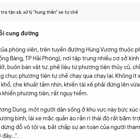
tra tận xã, xử lý "hung thần" xe tự chế
ỗi cung đường
của phóng viên, trên tuyến đường Hùng Vương thuộc 
g Bàng, TP Hải Phòng), nơi tập trung nhiều cơ sở kinh 
ỡ, buôn bán vật tư, phế liệu từ phương tiện thủy cũ, ch
g chục phương tiện tự chế chạy qua chạy lại. Không ít
khổ, che khuất tầm nhìn, khiến tài xế phải đứng lên vừ
 khiển phương tiện, rất nguy hiểm.
ơng Dung, một người dân sống ở khu vực này bức xúc n
ương binh, lái xe mặc quần áo rằn ri thái độ rất bặm tr
 dừng đỗ vô tội vạ, bất chấp sự an toàn của người tham
ở đây…”.