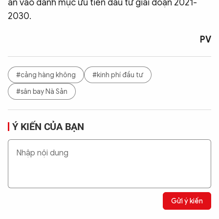
án vào danh mục ưu tiên đầu tư giai đoạn 2021-
2030.
PV
#cảng hàng không
#kinh phí đầu tư
#sân bay Nà Sản
Ý KIẾN CỦA BẠN
Gửi ý kiến