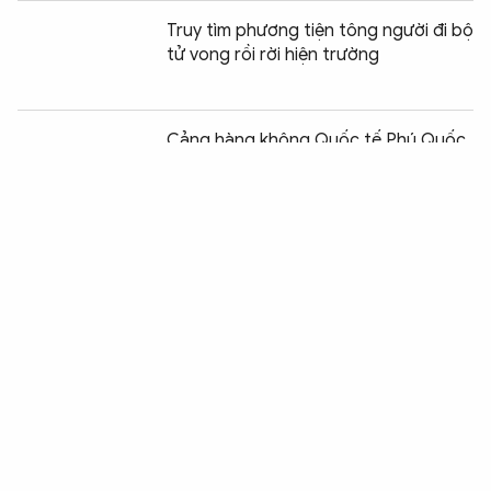
Truy tìm phương tiện tông người đi bộ
tử vong rồi rời hiện trường
Chia sẻ:
0
Cảng hàng không Quốc tế Phú Quốc
sẵn sàng cho cuộc "lột xác" thành
siêu cửa ngõ
Miễn phí vé tàu cho thân nhân đi cùng
trong hành trình đưa các anh hùng
liệt sĩ trở về quê hương
Đắk Lắk: Xử lý nhóm thanh thiếu niên
“diễn xiếc” trên xe máy
Cảnh sát xuyên đêm phá cabin cứu