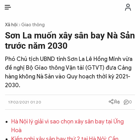
VI
VI
EN
Xã hội
Giao thông
THỜI SỰ
Sơn La muốn xây sân bay Nà Sản
trước năm 2030
CHỐNG DIỄN BIẾN HÒA BÌNH
Phó Chủ tịch UBND tỉnh Sơn La Lê Hồng Minh vừa
đề nghị Bộ Giao thông Vận tải (GTVT) đưa Cảng
CÔNG AN TRONG LÒNG DÂN
hàng không Nà Sản vào Quy hoạch thời kỳ 2021-
2030.
XÃ HỘI
0
17/02/2021 01:20
PHÁP LUẬT
Hà Nội lý giải vì sao chọn xây sân bay tại Ứng
CÔNG NGHỆ
Hoà
Kiến nghị xây sân bay thứ 2 tại Hà Nội: Cần