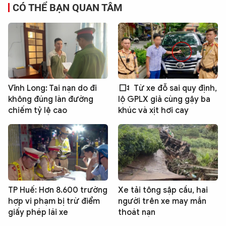
CÓ THỂ BẠN QUAN TÂM
Vĩnh Long: Tai nạn do đi
Từ xe đỗ sai quy định,
không đúng làn đường
lộ GPLX giả cùng gậy ba
chiếm tỷ lệ cao
khúc và xịt hơi cay
TP Huế: Hơn 8.600 trường
Xe tải tông sập cầu, hai
hợp vi phạm bị trừ điểm
người trên xe may mắn
giấy phép lái xe
thoát nạn