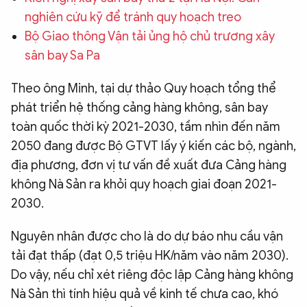
nghiên cứu kỹ để tránh quy hoạch treo
QUỐC TẾ
Bộ Giao thông Vận tải ủng hộ chủ trương xây
sân bay Sa Pa
VĂN HÓA - THỂ THAO
Theo ông Minh, tại dự thảo Quy hoạch tổng thể
BẠN ĐỌC & CAND
phát triển hệ thống cảng hàng không, sân bay
toàn quốc thời kỳ 2021-2030, tầm nhìn đến năm
2050 đang được Bộ GTVT lấy ý kiến các bộ, ngành,
ĐA PHƯƠNG TIỆN
địa phương, đơn vị tư vấn đề xuất đưa Cảng hàng
eMagazine
Podcast
không Nà Sản ra khỏi quy hoạch giai đoạn 2021-
Video
Ảnh
2030.
Infographic
Nguyên nhân được cho là do dự báo nhu cầu vận
Chuyên trang
An ninh thế giới
Văn nghệ Công an
tải đạt thấp (đạt 0,5 triệu HK/năm vào năm 2030).
Chuyên đề
Do vậy, nếu chỉ xét riêng độc lập Cảng hàng không
Nà Sản thì tính hiệu quả về kinh tế chưa cao, khó