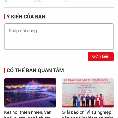
Ý KIẾN CỦA BẠN
Gửi ý kiến
CÓ THỂ BẠN QUAN TÂM
Kết nối thiên nhiên, văn
Giải báo chí Vì sự nghiệp