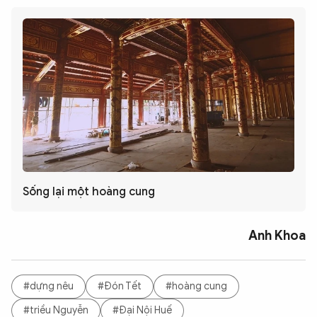
Sống lại một hoàng cung
Anh Khoa
#dựng nêu
#Đón Tết
#hoàng cung
#triều Nguyễn
#Đại Nội Huế