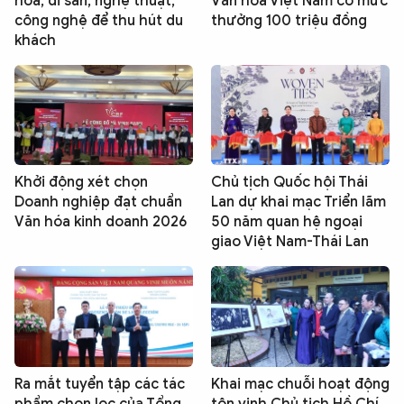
hoá, di sản, nghệ thuật,
Văn hoá Việt Nam có mức
công nghệ để thu hút du
thưởng 100 triệu đồng
khách
Khởi động xét chọn
Chủ tịch Quốc hội Thái
Doanh nghiệp đạt chuẩn
Lan dự khai mạc Triển lãm
Văn hóa kinh doanh 2026
50 năm quan hệ ngoại
giao Việt Nam-Thái Lan
Ra mắt tuyển tập các tác
Khai mạc chuỗi hoạt động
phẩm chọn lọc của Tổng
tôn vinh Chủ tịch Hồ Chí