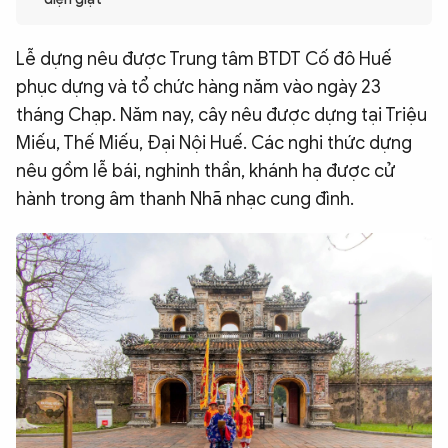
QUỐC TẾ
Lễ dựng nêu được Trung tâm BTDT Cố đô Huế
phục dựng và tổ chức hàng năm vào ngày 23
VĂN HÓA - THỂ THAO
tháng Chạp. Năm nay, cây nêu được dựng tại Triệu
Miếu, Thế Miếu, Đại Nội Huế. Các nghi thức dựng
BẠN ĐỌC & CAND
nêu gồm lễ bái, nghinh thần, khánh hạ được cử
hành trong âm thanh Nhã nhạc cung đình.
ĐA PHƯƠNG TIỆN
eMagazine
Podcast
Video
Ảnh
Infographic
Chuyên trang
An ninh thế giới
Văn nghệ Công an
Chuyên đề