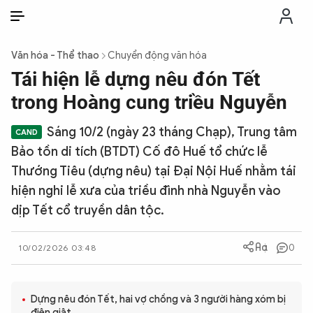
VI
VI
EN
Văn hóa - Thể thao
Chuyển động văn hóa
THỜI SỰ
Tái hiện lễ dựng nêu đón Tết
trong Hoàng cung triều Nguyễn
CHỐNG DIỄN BIẾN HÒA BÌNH
Sáng 10/2 (ngày 23 tháng Chạp), Trung tâm
Bảo tồn di tích (BTDT) Cố đô Huế tổ chức lễ
CÔNG AN TRONG LÒNG DÂN
Thướng Tiêu (dựng nêu) tại Đại Nội Huế nhằm tái
hiện nghi lễ xưa của triều đình nhà Nguyễn vào
XÃ HỘI
dịp Tết cổ truyền dân tộc.
PHÁP LUẬT
0
10/02/2026 03:48
CÔNG NGHỆ
Dựng nêu đón Tết, hai vợ chồng và 3 người hàng xóm bị
điện giật