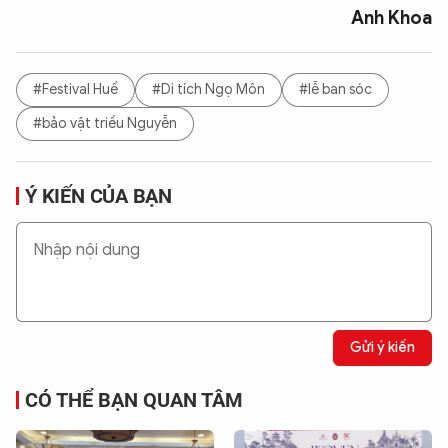
Anh Khoa
#Festival Huế
#Di tích Ngọ Môn
#lễ ban sóc
#bảo vật triều Nguyễn
Ý KIẾN CỦA BẠN
Gửi ý kiến
CÓ THỂ BẠN QUAN TÂM