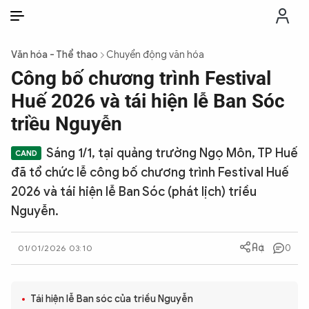
VI
VI
EN
Văn hóa - Thể thao
Chuyển động văn hóa
THỜI SỰ
Công bố chương trình Festival
Huế 2026 và tái hiện lễ Ban Sóc
CHỐNG DIỄN BIẾN HÒA BÌNH
triều Nguyễn
Sáng 1/1, tại quảng trường Ngọ Môn, TP Huế
CÔNG AN TRONG LÒNG DÂN
đã tổ chức lễ công bố chương trình Festival Huế
2026 và tái hiện lễ Ban Sóc (phát lịch) triều
XÃ HỘI
Nguyễn.
PHÁP LUẬT
0
01/01/2026 03:10
CÔNG NGHỆ
Tái hiện lễ Ban sóc của triều Nguyễn