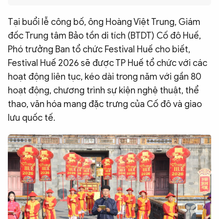
QUỐC TẾ
Tại buổi lễ công bố, ông Hoàng Việt Trung, Giám
đốc Trung tâm Bảo tồn di tích (BTDT) Cố đô Huế,
VĂN HÓA - THỂ THAO
Phó trưởng Ban tổ chức Festival Huế cho biết,
Festival Huế 2026 sẽ được TP Huế tổ chức với các
BẠN ĐỌC & CAND
hoạt động liên tục, kéo dài trong năm với gần 80
hoạt động, chương trình sự kiện nghệ thuật, thể
thao, văn hóa mang đặc trưng của Cố đô và giao
ĐA PHƯƠNG TIỆN
lưu quốc tế.
eMagazine
Podcast
Video
Ảnh
Infographic
Chuyên trang
An ninh thế giới
Văn nghệ Công an
Chuyên đề