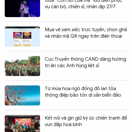
Đưa “Con đò của mẹ” lưu diễn phục
vụ cán bộ, chiến sĩ, nhân dịp 27/7
Mua vé xem xiếc trực tuyến, chọn ghế
và nhận mã QR ngay trên điện thoại
Cục Truyền thông CAND dâng hương
tri ân các Anh hùng liệt sĩ
Từ mùa hoa ngô đồng đỏ lan tỏa
thông điệp bảo tồn di sản biển đảo
Kết nối và gìn giữ ký ức chiến tranh để
vun đắp hoà bình