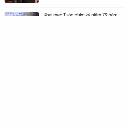
Chia sẻ:
0
Khai mạc Tuần phim kỷ niệm 79 năm
Ngày Thương binh – Liệt sĩ
Cầu truyền hình trực tiếp "Đi tìm đồng
đội" sẽ được tổ chức vào ngày 26/7
Lan tỏa tình yêu biển đảo đến với thế
hệ trẻ khu vực Bắc Trung Bộ
“Carnival - Diễu hành xe hoa” lung linh
sắc màu cùng những vũ điệu, âm
thanh