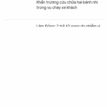
Khẩn trương cứu chữa hai bệnh nhi
trong vụ cháy xe khách
Chia sẻ:
0
Lâm Đồng: 2 trẻ tử vong do nhiễm vi
rút EV71
Cảnh báo biến dạng cánh tay nghiêm
trọng do chạy thận nhân tạo
Bệnh viện Bạch Mai thông tin về vụ tai
nạn thảm khốc tại trang trại chăn
nuôi lợn ở Thanh Hóa
Hồi sinh nhiều cuộc đời từ nghĩa cử
hiến tạng của cô gái 22 tuổi