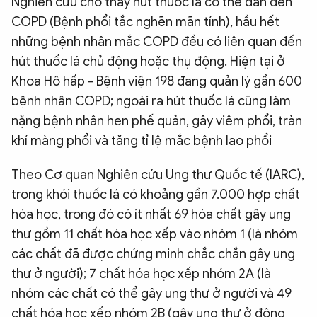
Nghiên cứu cho thấy hút thuốc lá có thể dẫn đến
COPD (Bệnh phổi tắc nghẽn mãn tính), hầu hết
những bệnh nhân mắc COPD đều có liên quan đến
hút thuốc lá chủ động hoặc thụ động. Hiện tại ở
Khoa Hô hấp - Bệnh viện 198 đang quản lý gần 600
bệnh nhân COPD; ngoài ra hút thuốc lá cũng làm
nặng bệnh nhân hen phế quản, gây viêm phổi, tràn
khí màng phổi và tăng tỉ lệ mắc bệnh lao phổi
Theo Cơ quan Nghiên cứu Ung thư Quốc tế (IARC),
trong khói thuốc lá có khoảng gần 7.000 hợp chất
hóa học, trong đó có ít nhất 69 hóa chất gây ung
thư gồm 11 chất hóa học xếp vào nhóm 1 (là nhóm
các chất đã được chứng minh chắc chắn gây ung
thư ở người); 7 chất hóa học xếp nhóm 2A (là
nhóm các chất có thể gây ung thư ở người và 49
chất hóa học xếp nhóm 2B (gây ung thư ở động