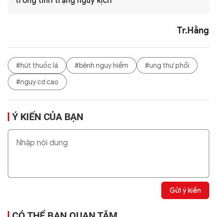
trong tình trạng nguy kịch
Tr.Hằng
#hút thuốc lá
#bệnh nguy hiểm
#ung thư phổi
#nguy cơ cao
Ý KIẾN CỦA BẠN
Gửi ý kiến
CÓ THỂ BẠN QUAN TÂM