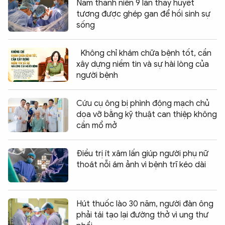
Nam thanh niên 9 lần thay huyết
tương được ghép gan để hồi sinh sự
sống
Không chỉ khám chữa bệnh tốt, cần
xây dựng niềm tin và sự hài lòng của
người bệnh
Cứu cụ ông bị phình động mạch chủ
dọa vỡ bằng kỹ thuật can thiệp không
cần mổ mở
Điều trị ít xâm lấn giúp người phụ nữ
thoát nỗi ám ảnh vì bệnh trĩ kéo dài
Hút thuốc lào 30 năm, người đàn ông
phải tái tạo lại đường thở vì ung thư