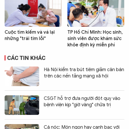
Cuộc tìm kiếm và vá lại
TP Hồ Chí Minh: Học sinh,
những "trái tim lỗi"
sinh viên được khám sức
khỏe định kỳ miễn phí
CÁC TIN KHÁC
Hà Nội kiểm tra bút tiêm giảm cân bán
trên các nền tảng mạng xã hội
CSGT hỗ trợ đưa người đột quỵ vào
bệnh viện kịp "giờ vàng" chữa trị
Cá nóc: Món ngon hay canh bạc với