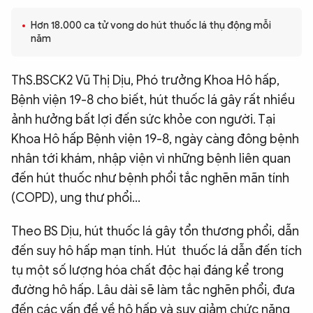
QUỐC TẾ
Hơn 18.000 ca tử vong do hút thuốc lá thụ động mỗi
năm
VĂN HÓA - THỂ THAO
ThS.BSCK2 Vũ Thị Dịu, Phó trưởng Khoa Hô hấp,
Bệnh viện 19-8 cho biết, hút thuốc lá gây rất nhiều
BẠN ĐỌC & CAND
ảnh hưởng bất lợi đến sức khỏe con người. Tại
Khoa Hô hấp Bệnh viện 19-8, ngày càng đông bệnh
ĐA PHƯƠNG TIỆN
nhân tới khám, nhập viện vì những bệnh liên quan
eMagazine
Podcast
đến hút thuốc như bệnh phổi tắc nghẽn mãn tính
(COPD), ung thư phổi…
Video
Ảnh
Infographic
Theo BS Dịu, hút thuốc lá gây tổn thương phổi, dẫn
đến suy hô hấp mạn tính. Hút thuốc lá dẫn đến tích
Chuyên trang
An ninh thế giới
Văn nghệ Công an
Chuyên đề
tụ một số lượng hóa chất độc hại đáng kể trong
đường hô hấp. Lâu dài sẽ làm tắc nghẽn phổi, đưa
đến các vấn đề về hô hấp và suy giảm chức năng