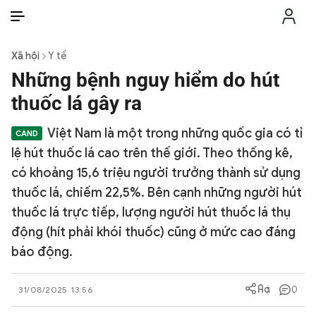
VI
VI
EN
Xã hội
Y tế
THỜI SỰ
Những bệnh nguy hiểm do hút
thuốc lá gây ra
CHỐNG DIỄN BIẾN HÒA BÌNH
Việt Nam là một trong những quốc gia có tỉ
lệ hút thuốc lá cao trên thế giới. Theo thống kê,
CÔNG AN TRONG LÒNG DÂN
có khoảng 15,6 triệu người trưởng thành sử dụng
thuốc lá, chiếm 22,5%. Bên cạnh những người hút
XÃ HỘI
thuốc lá trực tiếp, lượng người hút thuốc lá thụ
động (hít phải khói thuốc) cũng ở mức cao đáng
PHÁP LUẬT
báo động.
CÔNG NGHỆ
0
31/08/2025 13:56