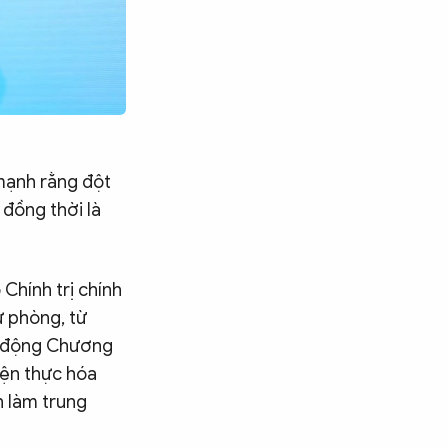
 mạnh rằng đột
 đồng thời là
Chính trị chính
ự phòng, từ
át động Chương
iện thực hóa
n làm trung