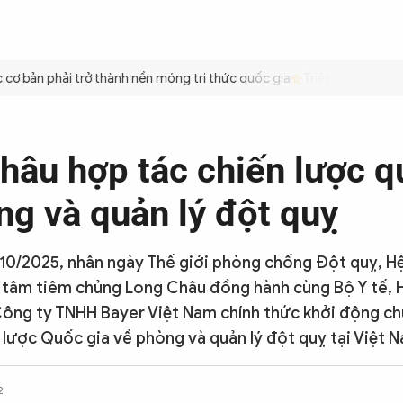
ÌNH
CÔNG AN TRONG LÒNG DÂN
XÃ HỘI
PHÁP LUẬT
QUỐC TẾ
VĂN HÓA - 
 bản phải trở thành nền móng tri thức quốc gia
Triệt để tiết kiệm 
hâu hợp tác chiến lược q
ng và quản lý đột quỵ
10/2025, nhân ngày Thế giới phòng chống Đột quỵ, H
 tâm tiêm chủng Long Châu đồng hành cùng Bộ Y tế, 
Công ty TNHH Bayer Việt Nam chính thức khởi động ch
 lược Quốc gia về phòng và quản lý đột quỵ tại Việt 
2