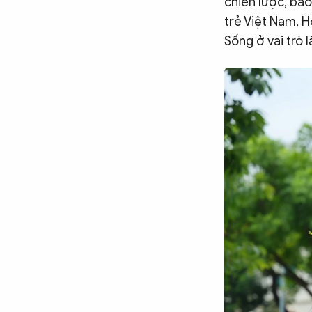
chiến lược, ba
trẻ Việt Nam, H
Sống ở vai trò l