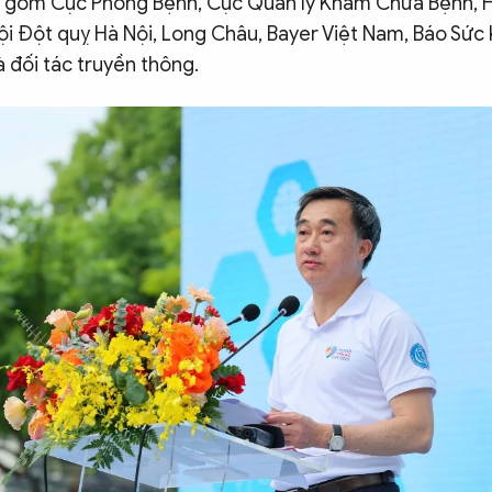
o gồm Cục Phòng Bệnh, Cục Quản lý Khám Chữa Bệnh, H
ội Đột quỵ Hà Nội, Long Châu, Bayer Việt Nam, Báo Sức
à đối tác truyền thông.