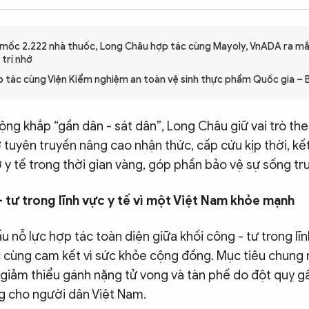
mốc 2.222 nhà thuốc, Long Châu hợp tác cùng Mayoly, VnADA ra mắ
trí nhớ
 tác cùng Viện Kiểm nghiệm an toàn vệ sinh thực phẩm Quốc gia – 
ộng khắp “gần dân - sát dân”, Long Châu giữ vai trò th
 tuyên truyền nâng cao nhận thức, cấp cứu kịp thời, kế
y tế trong thời gian vàng, góp phần bảo vệ sự sống tr
 tư trong lĩnh vực y tế vì một Việt Nam khỏe mạnh
u nỗ lực hợp tác toàn diện giữa khối công - tư trong lĩn
ác cùng cam kết vì sức khỏe cộng đồng. Mục tiêu chun
giảm thiểu gánh nặng tử vong và tàn phế do đột quỵ gâ
g cho người dân Việt Nam.