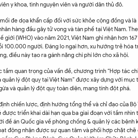
 viên y khoa, tình nguyện viên và người dân thủ đô.
 mối đe dọa khẩn cấp đối với sức khỏe cộng đồng và là
hân hàng đầu gây tử vong và tàn phế tại Việt Nam. Th
hế giới (WHO) vào năm 2021, Việt Nam ghi nhận hơn 167
ỗi 100.000 người. Đáng lo ngại hơn, xu hướng trẻ hóa t
ng, điều này tạo ra gánh nặng chi phí lớn cho xã hội.
 tầm quan trọng của vấn đề, chương trình “Hợp tác c
 quản lý đột quỵ tại Việt Nam” được xây dựng với mục t
ừa và quản lý đột quỵ toàn diện, mang tính đột phá.
ịnh chiến lược, định hướng tổng thể và chỉ đạo của Bộ
ẽ được triển khai dài hạn qua ba giai đoạn với tầm nhìn
với đề án Quốc gia về phòng chống & quản lý các bệnh 
Hoạt động nhận được sự quan tâm và phối hợp chặt chẽ 