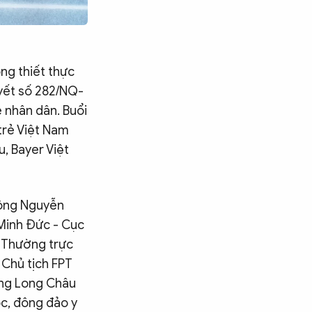
g thiết thực
uyết số 282/NQ-
 nhân dân. Buổi
 trẻ Việt Nam
, Bayer Việt
 ông Nguyễn
Minh Đức - Cục
h Thường trực
 Chủ tịch FPT
ủng Long Châu
ọc, đông đảo y