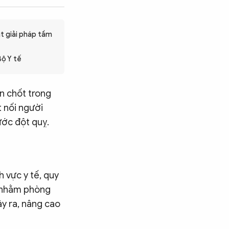
t giải pháp tầm
Bộ Y tế
en chốt trong
t nối người
ước đột quỵ.
h vực y tế, quy
g nhằm phòng
y ra, nâng cao