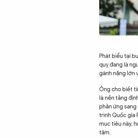
Phát biểu tại b
quỵ đang là ngu
gánh nặng lớn v
Ông cho biết t
là nền tảng địn
phản ứng sang 
trình Quốc gia 
mục tiêu này, h
tâm.