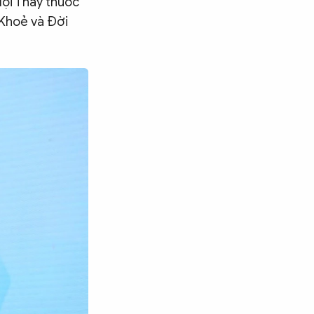
ội Thầy thuốc
 Khoẻ và Đời