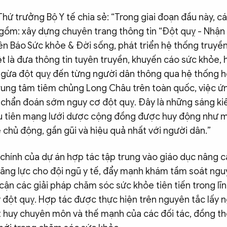
hứ trưởng Bộ Y tế chia sẻ: “Trong giai đoạn đầu này, c
gồm: xây dựng chuyên trang thông tin “Đột quỵ - Nhận
ên Báo Sức khỏe & Đời sống, phát triển hệ thống truyề
ệt là đưa thông tin tuyên truyền, khuyến cáo sức khỏe
ngừa đột quỵ đến từng người dân thông qua hệ thống 
rung tâm tiêm chủng Long Châu trên toàn quốc, việc ứ
à chẩn đoán sớm nguy cơ đột quỵ. Đây là những sáng ki
ầu tiên mạng lưới dược cộng đồng được huy động như 
chủ động, gần gũi và hiệu quả nhất với người dân.”
chính của dự án hợp tác tập trung vào giáo dục nâng 
ăng lực cho đội ngũ y tế, đẩy mạnh khám tầm soát nguy
cận các giải pháp chăm sóc sức khỏe tiên tiến trong l
ý đột quỵ. Hợp tác được thực hiện trên nguyên tắc lấy 
t huy chuyên môn và thế mạnh của các đối tác, đồng th