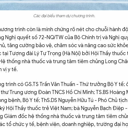
Các đại biểu tham dự chương trình.
ương trình còn là minh chứng rõ nét cho chuỗi hành độn
Nghị quyết số 72-NQ/TW của Bộ Chính trị và Nghị q
, tăng cường bảo vệ, chăm sóc và nâng cao sức khỏe
tại Tượng đài Lý Tự Trọng (Hà Nội) bởi Hội Thầy thuốc
Hệ thống nhà thuốc và trung tâm tiêm chủng Long Châu
vị y tế.
 trình có GS.TS Trần Văn Thuấn - Thứ trưởng Bộ Y tế;
 thư Trung ương Đoàn TNCS Hồ Chí Minh; TS.BS Hoàng 
ng bệnh, Bộ Y tế; ThS.DS Nguyễn Hữu Tú - Phó Chủ tịc
ký Hội Thầy thuốc trẻ Việt Nam; bà Nguyễn Bạch Điệp -
ng Giám đốc hệ thống nhà thuốc và trung tâm tiêm ch
ác tổ chức y tế, bệnh viện, doanh nghiệp, trường đại h