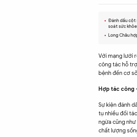
CÔNG NGHỆ
Đánh dấu cột 
soát sức khỏe 
QUỐC TẾ
Long Châu hợp
VĂN HÓA - THỂ THAO
Với mạng lưới r
công tác hỗ trợ
bệnh đến cơ sở 
BẠN ĐỌC & CAND
Hợp tác công -
ĐA PHƯƠNG TIỆN
Sự kiện đánh dấ
eMagazine
Podcast
tụ nhiều đối t
Video
Ảnh
ngừa cũng như 
Infographic
chất lượng sốn