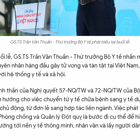
GS.TS Trần Văn Thuấn - Thứ trưởng Bộ Y tế phát biểu tại buổi lễ.
uổi lễ, GS.TS Trần Văn Thuấn - Thứ trưởng Bộ Y tế nhấn
yên nhân hàng đầu gây tử vong và tàn tật tại Việt Nam,
ới hệ thống y tế và xã hội.
inh thần của Nghị quyết 57-NQ/TW và 72-NQ/TW của Bộ 
h hướng cho việc chuyển từ y tế chữa bệnh sang y tế d
chủ động, từ đơn lẻ sang hợp tác liên ngành. Việc ph
Phòng chống và Quản lý Đột quỵ là bước đi cụ thể để h
ướng tới nền y tế thông minh, nhân văn và lấy người dâ