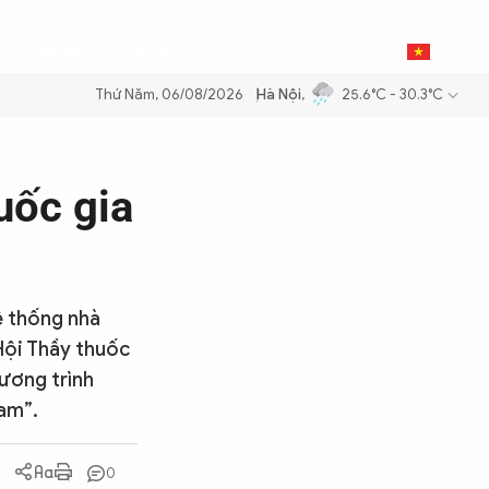
0
THỂ THAO
BẠN ĐỌC & CAND
VI
Thứ Năm, 06/08/2026
Hà Nội
,
25.6°C - 30.3°C
xăng dầu để đảm bảo an ninh năng lượng quốc gia
Thực hiện Nghị quy
uốc gia
ệ thống nhà
Hội Thầy thuốc
ương trình
Nam”.
0