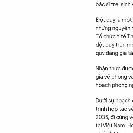
bác sĩ trẻ, sinh
Đột quỵ là một
những nguyên n
Tổ chức Y tế T
đột quỵ trên m
quỵ đang gia tă
Nhận thức được
gia về phòng và
hoạch phòng ng
Dưới sự hoạch đ
trình hợp tác s
2035, đi cùng 
tại Việt Nam. 