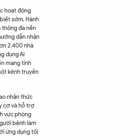
ác hoạt động
 biết sớm, Hành
n thông đa nền
, hướng dẫn nhận
hơn 2.400 nhà
ng dụng AI
ến mang tính
một kênh truyền
cao nhận thức
 cơ và hỗ trợ
ĩnh vực phòng
người bệnh làm
ời ứng dụng tối