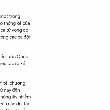
 một trong
eo thống kê của
 ca tử vong do
rong các ca đột
hiến lược Quốc
iêu tạo ra kế
 Y tế, chương
 từ nay đến
không lây nhiễm
của các đối tác
Tìm kiếm