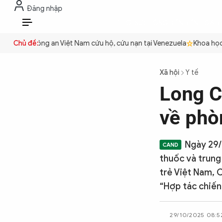
Đăng nhập
THỜI SỰ
CHỐNG DIỄN BIẾN HÒA B
VI
quyền
Chủ đề:
Công an Việt Nam cứu hộ, cứu nạn tại Venezuela
Khoa học cơ
THỜI SỰ
Xã hội
Y tế
Long C
CHỐNG DIỄN BIẾN HÒA BÌNH
về phò
CÔNG AN TRONG LÒNG DÂN
Ngày 29/
thuốc và trung
XÃ HỘI
trẻ Việt Nam, 
“Hợp tác chiến
PHÁP LUẬT
29/10/2025 08:5