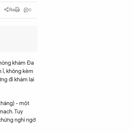
0
 Phòng khám Đa
 ỉ, không kèm
ng đi khám lại
tháng) - một
mạch. Tuy
 chứng nghi ngờ