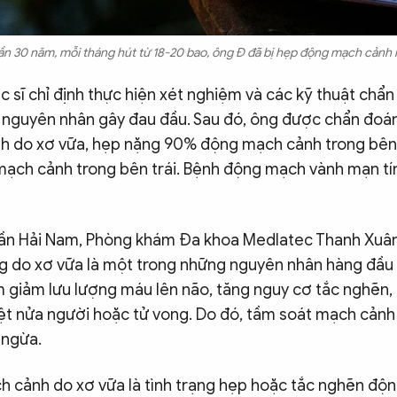
ần 30 năm, mỗi tháng hút từ 18-20 bao, ông Đ đã bị hẹp động mạch cảnh
 sĩ chỉ định thực hiện xét nghiệm và các kỹ thuật chẩn
 nguyên nhân gây đau đầu. Sau đó, ông được chẩn đo
 do xơ vữa, hẹp nặng 90% động mạch cảnh trong bên p
ạch cảnh trong bên trái. Bệnh động mạch vành mạn tính.
rần Hải Nam, Phòng khám Đa khoa Medlatec Thanh Xuâ
 do xơ vữa là một trong những nguyên nhân hàng đầu 
m giảm lưu lượng máu lên não, tăng nguy cơ tắc nghẽn,
liệt nửa người hoặc tử vong. Do đó, tầm soát mạch cảnh 
 ngừa.
 cảnh do xơ vữa là tình trạng hẹp hoặc tắc nghẽn độ