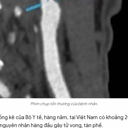
Phim chụp tổn thương của bệnh nhân.
hống kê của Bộ Y tế, hàng năm, tại Việt Nam có khoảng
 nguyên nhân hàng đầu gây tử vong, tàn phế.