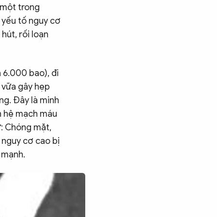
 một trong
 yếu tố nguy cơ
hút, rối loạn
6.000 bao), đi
 vữa gây hẹp
ng. Đây là minh
ên hệ mạch máu
ư: Chóng mặt,
n nguy cơ cao bị
n mạnh.
Tìm kiếm