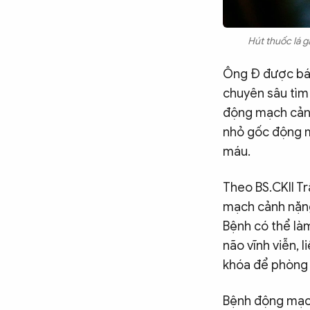
Hút thuốc lá g
Ông Đ được bác
chuyên sâu tìm
động mạch cảnh
nhỏ gốc động m
máu.
Theo BS.CKII T
mạch cảnh nặng
Bệnh có thể là
não vĩnh viễn, 
khóa để phòng
Bệnh động mạch