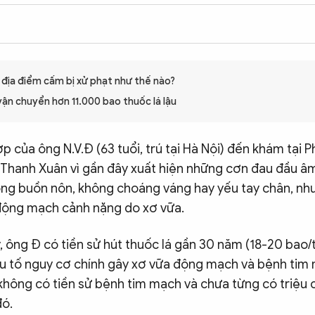
1
ở địa điểm cấm bị xử phạt như thế nào?
ô vận chuyển hơn 11.000 bao thuốc lá lậu
p của ông N.V.Đ (63 tuổi, trú tại Hà Nội) đến khám tại
Thanh Xuân vì gần đây xuất hiện những cơn đau đầu âm
ng buồn nôn, không choáng váng hay yếu tay chân, như
động mạch cảnh nặng do xơ vữa.
, ông Đ có tiền sử hút thuốc lá gần 30 năm (18-20 bao/
u tố nguy cơ chính gây xơ vữa động mạch và bệnh tim 
 không có tiền sử bệnh tim mạch và chưa từng có triệu
đó.