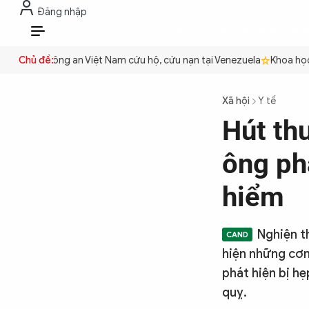
Đăng nhập
THỜI SỰ
CHỐNG DIỄN BIẾN HÒA B
VI
quyền
Chủ đề:
Công an Việt Nam cứu hộ, cứu nạn tại Venezuela
Khoa học c
THỜI SỰ
Xã hội
Y tế
Hút th
CHỐNG DIỄN BIẾN HÒA BÌNH
ông ph
CÔNG AN TRONG LÒNG DÂN
hiểm
XÃ HỘI
Nghiện t
hiện những cơn
phát hiện bị h
PHÁP LUẬT
quỵ.