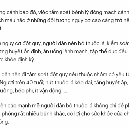
ng cảnh báo đó, việc tầm soát bệnh lý động mạch cảnh
h máu não ở những đối tượng nguy cơ cao càng trở n
t.
 nguy cơ đột quỵ, người dân nên bỏ thuốc lá, kiểm soát
ờng huyết ổn định, ăn uống lành mạnh, tập thể dục đều 
c khỏe định kỳ.
i dân nên đi tầm soát đột quỵ nếu thuộc nhóm có yếu t
gười trên 40 tuổi; hút thuốc lá kéo dài, tăng huyết áp, r
ường, béo phì, ít vận động,….
yến cáo mạnh mẽ người dân bỏ thuốc lá không chỉ đề 
 phòng rất nhiều bệnh khác, có lợi cho sức khỏe của ch
ồng.