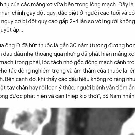
ch tụ của các mảng xơ vữa bên trong lòng mạch. Đây là
hân chính gây đột quỵ, đặc biệt ở người cao tuổi và có
 nguy cơ bị đột quỵ cao gấp 2-4 lần so với người không 
uyết áp...
a ông Đ đã hút thuốc lá gần 30 năm (tương đương hơn 
n đau đầu nhẹ thoáng qua nhưng đã phát hiện mảng xơ
ạch trong phải, lóc tách nhỏ gốc động mạch cảnh tro
cho tác động nghiêm trọng và âm thầm của thuốc lá l
. Bên cạnh đó, khi thấy các dấu hiệu không rõ ràng nh
iệt tay chân hay rối loạn ý thức, người bệnh vẫn tiềm ẩ
ông được phát hiện và can thiệp kịp thời”, BS Nam nhấ