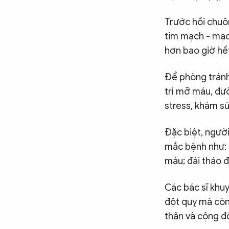
Trước hồi chuô
tim mạch - mạc
hơn bao giờ hế
Để phòng tránh
trì mỡ máu, đư
stress, khám sứ
Đặc biệt, ngườ
mắc bệnh như: N
máu; đái tháo đ
Các bác sĩ khu
đột quỵ mà còn
thân và cộng đ