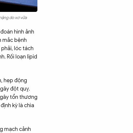
 nặng do xơ vữa
 đoán hình ảnh
án mắc bệnh
hải, lóc tách
 Rối loạn lipid
n, hẹp động
gây đột quỵ.
 gây tổn thương
định kỳ là chìa
ng mạch cảnh