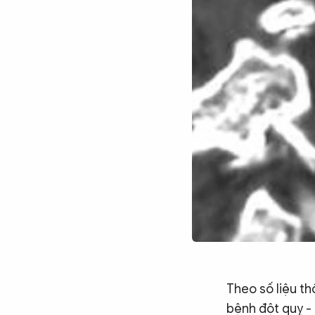
Theo số liệu t
bệnh đột quỵ -