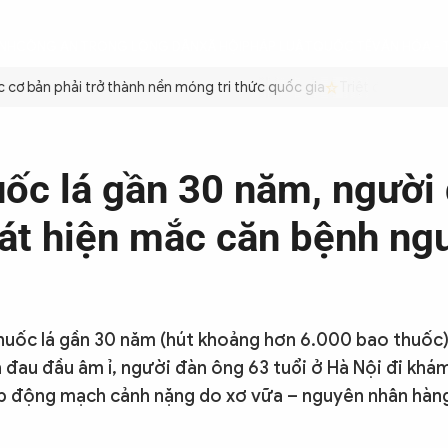
ÌNH
CÔNG AN TRONG LÒNG DÂN
XÃ HỘI
PHÁP LUẬT
QUỐC TẾ
VĂN HÓA - 
ơ bản phải trở thành nền móng tri thức quốc gia
Triệt để tiết kiệm
uốc lá gần 30 năm, người
át hiện mắc căn bệnh ng
huốc lá gần 30 năm (hút khoảng hơn 6.000 bao thuốc)
 đau đầu âm ỉ, người đàn ông 63 tuổi ở Hà Nội đi khám
ẹp động mạch cảnh nặng do xơ vữa – nguyên nhân hàn