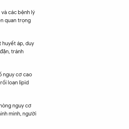
 và các bệnh lý
ên quan trọng
 huyết áp, duy
đặn, tránh
ố nguy cơ cao
ối loạn lipid
phòng nguy cơ
ính mình, người