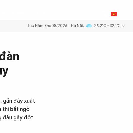
0
THỂ THAO
BẠN ĐỌC & CAND
VI
Thứ Năm, 06/08/2026
Hà Nội
,
25.2°C - 32.1°C
 xăng dầu để đảm bảo an ninh năng lượng quốc gia
Thực hiện Nghị qu
 đàn
uy
, gần đây xuất
 thì bất ngờ
g đầu gây đột