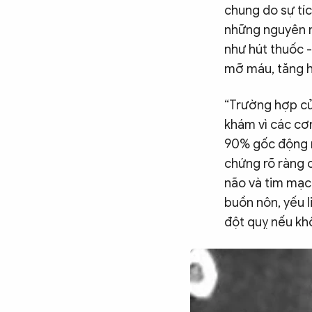
chung do sự tí
những nguyên n
như hút thuốc -
mỡ máu, tăng h
“Trường hợp củ
khám vì các cơ
90% gốc động m
chứng rõ ràng 
não và tim mạch
buồn nôn, yếu l
đột quỵ nếu kh