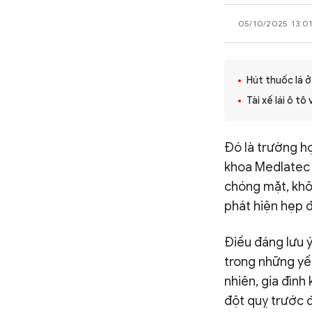
CÔNG NGHỆ
05/10/2025 13:0
QUỐC TẾ
Hút thuốc lá 
Tài xế lái ô t
VĂN HÓA - THỂ THAO
Đó là trường hợ
khoa Medlatec 
BẠN ĐỌC & CAND
chóng mặt, khô
phát hiện hẹp 
ĐA PHƯƠNG TIỆN
eMagazine
Podcast
Điều đáng lưu ý
trong những yế
Video
Ảnh
nhiên, gia đình
Infographic
đột quỵ trước 