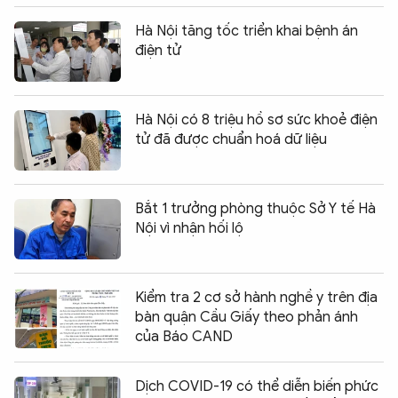
QUỐC TẾ
Hà Nội tăng tốc triển khai bệnh án
điện tử
VĂN HÓA - THỂ THAO
Hà Nội có 8 triệu hồ sơ sức khoẻ điện
BẠN ĐỌC & CAND
tử đã được chuẩn hoá dữ liệu
ĐA PHƯƠNG TIỆN
Bắt 1 trưởng phòng thuộc Sở Y tế Hà
eMagazine
Podcast
Nội vì nhận hối lộ
Video
Ảnh
Infographic
Kiểm tra 2 cơ sở hành nghề y trên địa
bàn quận Cầu Giấy theo phản ánh
Chuyên trang
An ninh thế giới
Văn nghệ Công an
của Báo CAND
Chuyên đề
Dịch COVID-19 có thể diễn biến phức