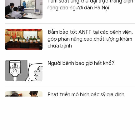
Tầm soát ung thư đại trực tràng diện
rộng cho người dân Hà Nội
Đảm bảo tốt ANTT tại các bệnh viện,
góp phần nâng cao chất lượng khám
chữa bệnh
Người bệnh bao giờ hết khổ?
Phát triển mô hình bác sỹ gia đình
Vụ sập ngôi nhà cổ ở phố Trần Hưng
Đạo: 2 người đã tử vong