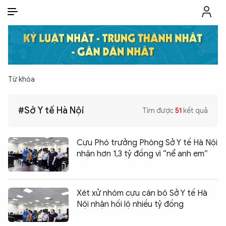
VI
VI
EN
THỜI SỰ
Từ khóa
CHỐNG DIỄN BIẾN HÒA BÌNH
#Sở Y tế Hà Nội
Tìm được
51
kết quả
CÔNG AN TRONG LÒNG DÂN
Cựu Phó trưởng Phòng Sở Y tế Hà Nội
XÃ HỘI
nhận hơn 1,3 tỷ đồng vì “nể anh em”
PHÁP LUẬT
Xét xử nhóm cựu cán bộ Sở Y tế Hà
Nội nhận hối lộ nhiều tỷ đồng
CÔNG NGHỆ