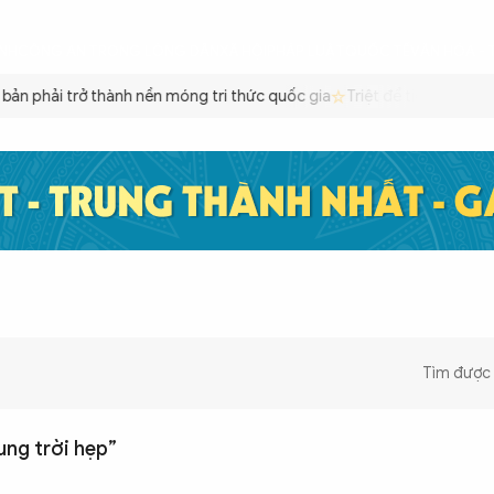
ÌNH
CÔNG AN TRONG LÒNG DÂN
XÃ HỘI
PHÁP LUẬT
QUỐC TẾ
VĂN HÓA - 
bản phải trở thành nền móng tri thức quốc gia
Triệt để tiết kiệm x
Tìm được
ung trời hẹp”