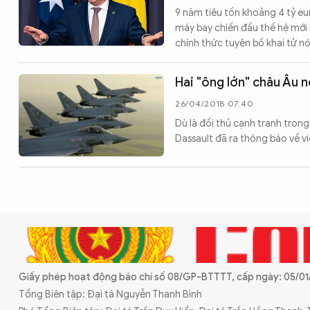
9 năm tiêu tốn khoảng 4 tỷ e
CÔNG NGHỆ
máy bay chiến đấu thế hệ mới
chính thức tuyên bố khai tử nó
QUỐC TẾ
Hai "ông lớn" châu Âu 
26/04/2018 07:40
VĂN HÓA - THỂ THAO
Dù là đối thủ cạnh tranh trong
Dassault đã ra thông báo về v
BẠN ĐỌC & CAND
ĐA PHƯƠNG TIỆN
eMagazine
Podcast
Video
Ảnh
Giấy phép hoạt động báo chí số 08/GP-BTTTT, cấp ngày: 05/01/
Infographic
Tổng Biên tập: Đại tá Nguyễn Thanh Bình