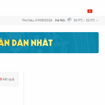
THỂ THAO
BẠN ĐỌC & CAND
VI
Thứ Sáu, 07/08/2026
Hà Nội
,
25.9°C - 32.3°C
ăng dầu để đảm bảo an ninh năng lượng quốc gia
Thực hiện Nghị quyế
0
kết quả