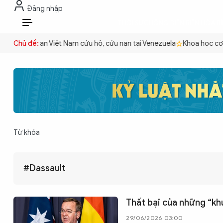
Đăng nhập
THỜI SỰ
CHỐNG DIỄN BIẾN HÒA B
VI
uyền
Chủ đề:
Công an Việt Nam cứu hộ, cứu nạn tại Venezuela
Khoa học cơ 
THỜI SỰ
CHỐNG DIỄN BIẾN HÒA BÌNH
Từ khóa
CÔNG AN TRONG LÒNG DÂN
#Dassault
XÃ HỘI
Thất bại của những “kh
PHÁP LUẬT
29/06/2026 03:00