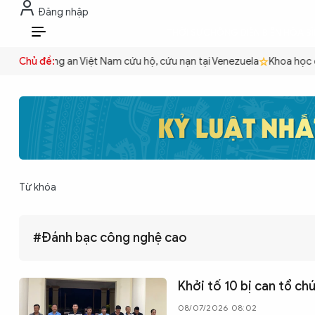
Đăng nhập
THỜI SỰ
CHỐNG DIỄN BIẾN HÒA B
VI
quyền
Chủ đề:
Công an Việt Nam cứu hộ, cứu nạn tại Venezuela
Khoa học c
THỜI SỰ
CHỐNG DIỄN BIẾN HÒA BÌNH
Từ khóa
CÔNG AN TRONG LÒNG DÂN
#Đánh bạc công nghệ cao
XÃ HỘI
Khởi tố 10 bị can tổ c
PHÁP LUẬT
08/07/2026 08:02