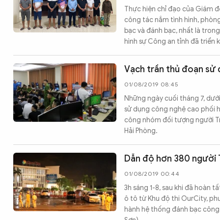
Thực hiện chỉ đạo của Giám đ
CÔNG NGHỆ
công tác nắm tình hình, phòn
bạc và đánh bạc, nhất là trong
hình sự Công an tỉnh đã triển 
QUỐC TẾ
Vạch trần thủ đoạn sử 
VĂN HÓA - THỂ THAO
01/08/2019 08:45
Những ngày cuối tháng 7, dướ
sử dụng công nghệ cao phối hợ
BẠN ĐỌC & CAND
công nhóm đối tượng người T
Hải Phòng.
ĐA PHƯƠNG TIỆN
Dẫn độ hơn 380 người 
eMagazine
Podcast
01/08/2019 00:44
3h sáng 1-8, sau khi đã hoàn 
Video
Ảnh
ô tô từ Khu độ thi OurCity, p
Infographic
hành hệ thống đánh bạc công 