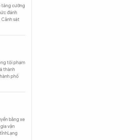
ề tăng cường
chức đánh
g Cảnh sát
ống tội phạm
há thành
Tìm kiếm
thành phố
huyển bằng xe
 gia vận
(tỉnhLạng