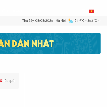
THỂ THAO
BẠN ĐỌC & CAND
VI
Thứ Bảy, 08/08/2026
Hà Nội
,
24.9°C - 36.5°C
 xăng dầu để đảm bảo an ninh năng lượng quốc gia
Thực hiện Nghị qu
0
kết quả