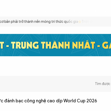
ÌNH
CÔNG AN TRONG LÒNG DÂN
XÃ HỘI
PHÁP LUẬT
QUỐC TẾ
VĂN HÓA - 
ơ bản phải trở thành nền móng tri thức quốc gia
Triệt để tiết kiệm
Tìm được
hức đánh bạc công nghệ cao dịp World Cup 2026