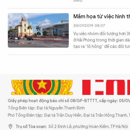
Sơn).
Chuyên trang
An ninh thế giới
Văn nghệ Công an
Chuyên đề
Mầm họa từ việc hình t
30/07/2019 08:07
Vụ việc nhóm đối tượng hơn 3
ở Hải Phòng trong thời gian dà
tạo ra “lỗ hổng” để các đối t
Giấy phép hoạt động báo chí số 08/GP-BTTTT, cấp ngày: 05/01/
Tổng Biên tập: Đại tá Nguyễn Thanh Bình
Phó Tổng Biên tập: Đại tá Trần Duy Hiển, Đại tá Trần Hồng Thanh
Trụ sở Tòa soạn:
Số 2 Đinh Lễ, phường Hoàn Kiếm, TP Hà Nội