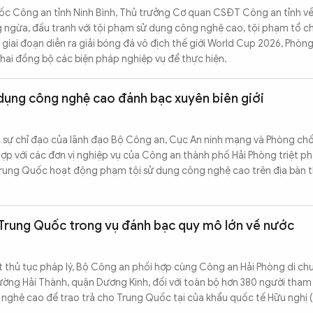
ốc Công an tỉnh Ninh Bình, Thủ trưởng Cơ quan CSĐT Công an tỉnh v
g ngừa, đấu tranh với tội phạm sử dụng công nghệ cao, tội phạm tổ 
 giai đoạn diễn ra giải bóng đá vô địch thế giới World Cup 2026, Phòn
khai đồng bộ các biện pháp nghiệp vụ để thực hiện.
dụng công nghệ cao đánh bạc xuyên biên giới
i sự chỉ đạo của lãnh đạo Bộ Công an, Cục An ninh mạng và Phòng ch
p với các đơn vị nghiệp vụ của Công an thành phố Hải Phòng triệt p
rung Quốc hoạt động phạm tội sử dụng công nghệ cao trên địa bàn 
Trung Quốc trong vụ đánh bạc quy mô lớn về nước
tất thủ tục pháp lý, Bộ Công an phối hợp cùng Công an Hải Phòng di c
hường Hải Thành, quận Dương Kinh, đối với toàn bộ hơn 380 người tham
nghệ cao để trao trả cho Trung Quốc tại của khẩu quốc tế Hữu nghị 