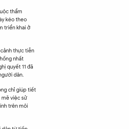
thuộc thẩm
ày kéo theo
m triển khai ở
 cảnh thực tiễn
thống nhất
ghị quyết 11 đã
 người dân.
ng chỉ giúp tiết
h mẽ việc sử
ính trên môi
Tìm kiếm