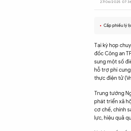
27/06/2025 07:3
CÔNG NGHỆ
Cấp phiếu lý l
QUỐC TẾ
Tại kỳ họp chu
VĂN HÓA - THỂ THAO
đốc Công an TP 
sung một số đi
hỗ trợ phí cung
BẠN ĐỌC & CAND
thực điện tử (V
ĐA PHƯƠNG TIỆN
Trung tướng Ng
eMagazine
Podcast
phát triển xã h
cơ chế, chính s
Video
Ảnh
lực, hiệu quả q
Infographic