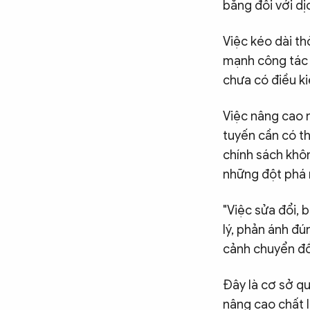
bằng đối với dị
Việc kéo dài th
mạnh công tác 
chưa có điều k
Việc nâng cao n
tuyến cần có th
chính sách khô
những đột phá m
"Việc sửa đổi,
lý, phản ánh đú
cảnh chuyển đổ
Đây là cơ sở qu
nâng cao chất l