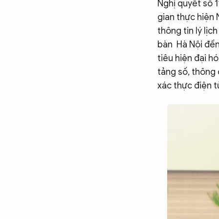
Nghị quyết số 
Chuyên trang
An ninh thế giới
Văn nghệ Công an
Chuyên đề
gian thực hiện
thông tin lý lị
bàn Hà Nội đến
tiêu hiện đại h
tảng số, thông 
xác thực điện t