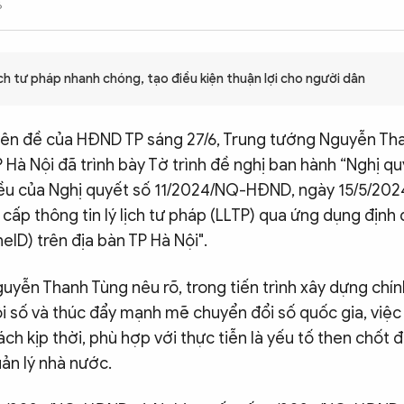
6
ịch tư pháp nhanh chóng, tạo điều kiện thuận lợi cho người dân
yên đề của HĐND TP sáng 27/6, Trung tướng Nguyễn Th
Hà Nội đã trình bày Tờ trình đề nghị ban hành “Nghị qu
ều của Nghị quyết số 11/2024/NQ-HĐND, ngày 15/5/2024
 cấp thông tin lý lịch tư pháp (LLTP) qua ứng dụng định
neID) trên địa bàn TP Hà Nội".
uyễn Thanh Tùng nêu rõ, trong tiến trình xây dựng chín
ội số và thúc đẩy mạnh mẽ chuyển đổi số quốc gia, việ
ách kịp thời, phù hợp với thực tiễn là yếu tố then chốt
uản lý nhà nước.