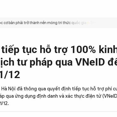
ÌNH
CÔNG AN TRONG LÒNG DÂN
XÃ HỘI
PHÁP LUẬT
QUỐC TẾ
VĂN HÓA - 
cơ bản phải trở thành nền móng tri thức quốc gia
Triệt để tiết kiệ
tiếp tục hỗ trợ 100% kin
 lịch tư pháp qua VNeID đ
1/12
Hà Nội đã thông qua quyết định tiếp tục hỗ trợ phí 
pháp qua ứng dụng định danh và xác thực điện tử (VNeID
1/12.