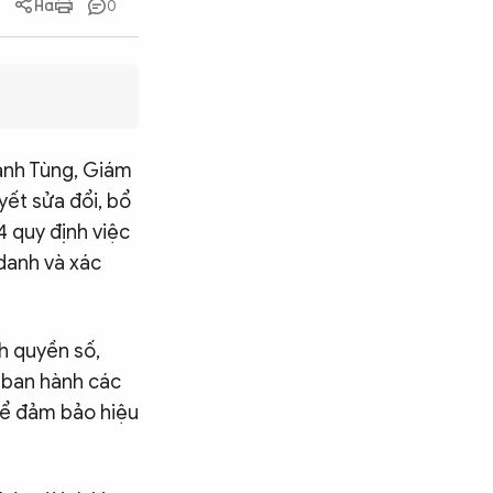
0
anh Tùng, Giám
yết sửa đổi, bổ
 quy định việc
 danh và xác
h quyền số,
c ban hành các
 để đảm bảo hiệu