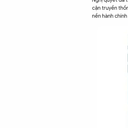
Nghị quyết đã t
cận truyền thố
nền hành chính 