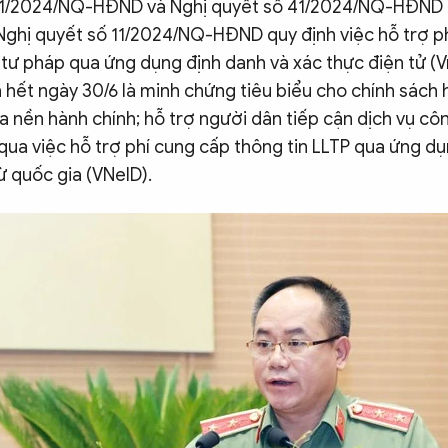
11/2024/NQ-HĐND và Nghị quyết số 41/2024/NQ-HĐND k
 Nghị quyết số 11/2024/NQ-HĐND quy định việc hỗ trợ p
ch tư pháp qua ứng dụng định danh và xác thực điện tử (V
 hết ngày 30/6 là minh chứng tiêu biểu cho chính sác
óa nền hành chính; hỗ trợ người dân tiếp cận dịch vụ cô
qua việc hỗ trợ phí cung cấp thông tin LLTP qua ứng d
ừ quốc gia (VNeID).