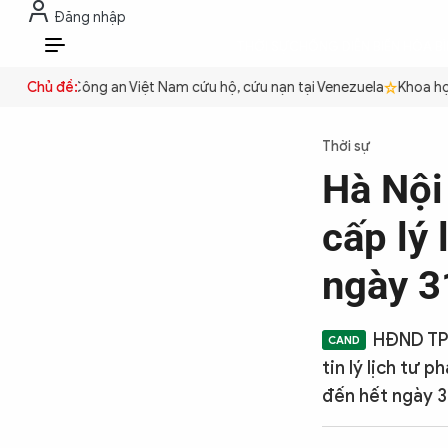
Đăng nhập
THỜI SỰ
CHỐNG DIỄN BIẾN HÒA B
VI
 quyền
Chủ đề:
Công an Việt Nam cứu hộ, cứu nạn tại Venezuela
Khoa học 
THỜI SỰ
Thời sự
Hà Nội 
CHỐNG DIỄN BIẾN HÒA BÌNH
cấp lý
CÔNG AN TRONG LÒNG DÂN
ngày 3
XÃ HỘI
HĐND TP 
tin lý lịch tư 
đến hết ngày 3
PHÁP LUẬT