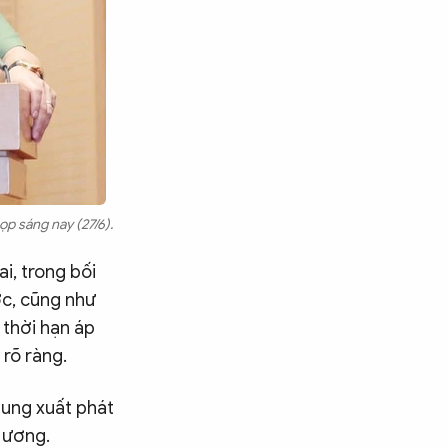
p sáng nay (27/6).
i, trong bối
ớc, cũng như
 thời hạn áp
 rõ ràng.
sung xuất phát
 ương.