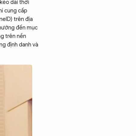
éo dài thời
hí cung cấp
neID) trên địa
h hướng đến mục
ng trên nền
ụng định danh và