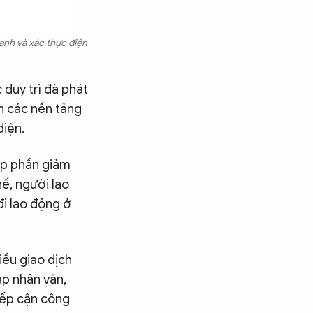
danh và xác thực điện
 duy trì đà phát
ện các nền tảng
diện.
góp phần giảm
hế, người lao
đi lao động ở
iều giao dịch
háp nhân văn,
tiếp cận công