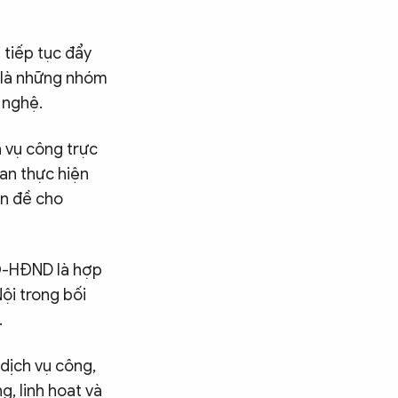
 tiếp tục đẩy
t là những nhóm
 nghệ.
h vụ công trực
ian thực hiện
ền đề cho
NQ-HĐND là hợp
ội trong bối
.
 dịch vụ công,
, linh hoạt và