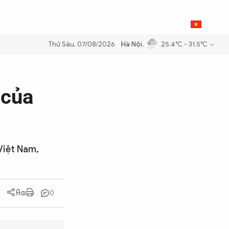
0
THỂ THAO
BẠN ĐỌC & CAND
VI
Thứ Sáu, 07/08/2026
Hà Nội
,
25.4°C - 31.5°C
ng dầu để đảm bảo an ninh năng lượng quốc gia
Thực hiện Nghị quyết
 của
 Việt Nam,
0