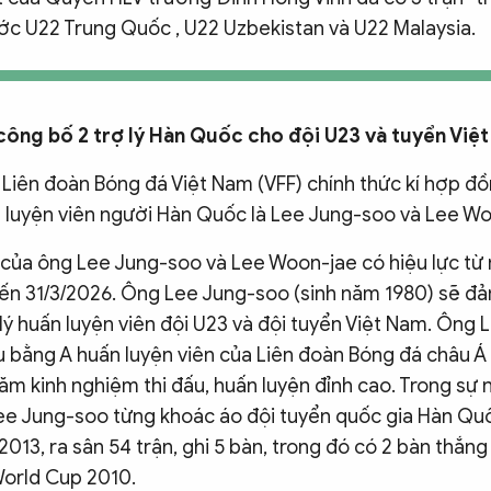
rước U22 Trung Quốc , U22 Uzbekistan và U22 Malaysia.
công bố 2 trợ lý Hàn Quốc cho đội U23 và tuyển Việ
 Liên đoàn Bóng đá Việt Nam (VFF) chính thức kí hợp đồ
n luyện viên người Hàn Quốc là Lee Jung-soo và Lee Wo
của ông Lee Jung-soo và Lee Woon-jae có hiệu lực từ
đến 31/3/2026. Ông Lee Jung-soo (sinh năm 1980) sẽ đ
ợ lý huấn luyện viên đội U23 và đội tuyển Việt Nam. Ông
 bằng A huấn luyện viên của Liên đoàn Bóng đá châu Á
ăm kinh nghiệm thi đấu, huấn luyện đỉnh cao. Trong sự 
Lee Jung-soo từng khoác áo đội tuyển quốc gia Hàn Qu
013, ra sân 54 trận, ghi 5 bàn, trong đó có 2 bàn thắn
World Cup 2010.