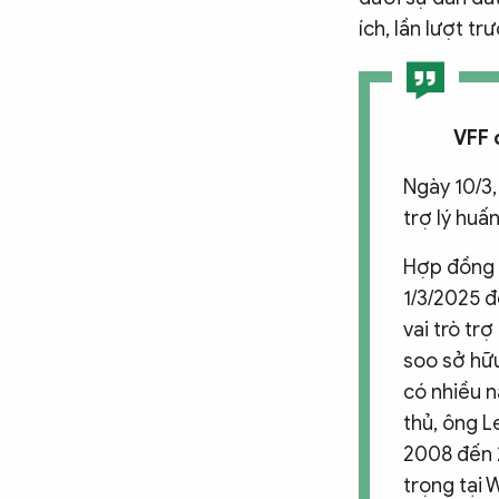
ích, lần lượt t
VFF 
Ngày 10/3,
trợ lý huấ
Hợp đồng 
1/3/2025 
vai trò tr
soo sở hữu
có nhiều n
thủ, ông 
2008 đến 2
trọng tại 