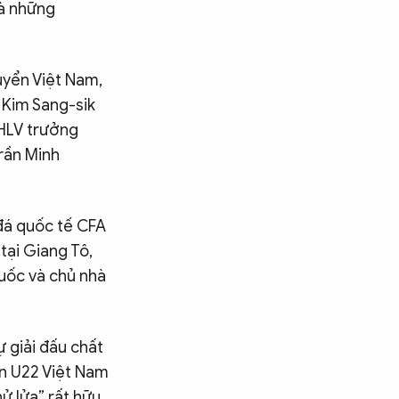
là những
uyển Việt Nam,
 Kim Sang-sik
 HLV trưởng
Trần Minh
 đá quốc tế CFA
ại Giang Tô,
uốc và chủ nhà
ự giải đấu chất
ển U22 Việt Nam
ử lửa” rất hữu