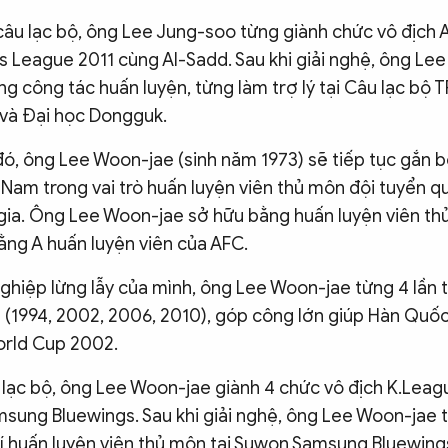
âu lạc bộ, ông Lee Jung-soo từng giành chức vô địch 
 League 2011 cùng Al-Sadd. Sau khi giải nghệ, ông Le
g công tác huấn luyện, từng làm trợ lý tại Câu lạc bộ 
và Đại học Dongguk.
đó, ông Lee Woon-jae (sinh năm 1973) sẽ tiếp tục gắn b
 Nam trong vai trò huấn luyện viên thủ môn đội tuyển q
gia. Ông Lee Woon-jae sở hữu bằng huấn luyện viên t
ằng A huấn luyện viên của AFC.
ghiệp lừng lẫy của mình, ông Lee Woon-jae từng 4 lần
 (1994, 2002, 2006, 2010), góp công lớn giúp Hàn Quố
orld Cup 2002.
 lạc bộ, ông Lee Woon-jae giành 4 chức vô địch K.Lea
sung Bluewings. Sau khi giải nghệ, ông Lee Woon-jae
rí huấn luyện viên thủ môn tại Suwon Samsung Bluewin