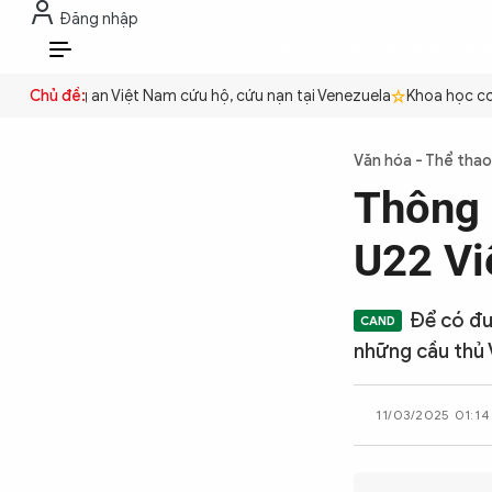
Đăng nhập
THỜI SỰ
CHỐNG DIỄN BIẾN HÒA B
VI
ền
Chủ đề:
Công an Việt Nam cứu hộ, cứu nạn tại Venezuela
Khoa học cơ b
THỜI SỰ
Văn hóa - Thể thao
Thông 
CHỐNG DIỄN BIẾN HÒA BÌNH
U22 Vi
CÔNG AN TRONG LÒNG DÂN
Để có đượ
những cầu thủ 
XÃ HỘI
11/03/2025 01:14
PHÁP LUẬT