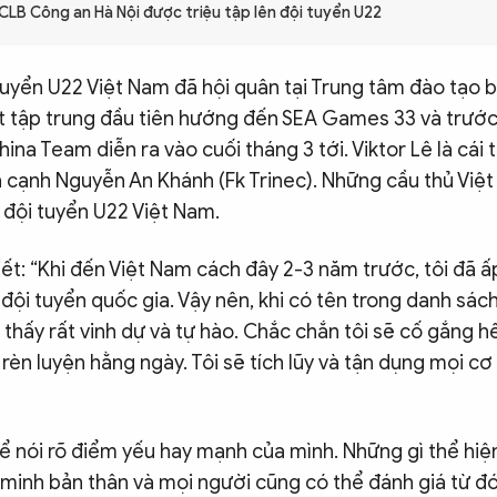
 CLB Công an Hà Nội được triệu tập lên đội tuyển U22
tuyển U22 Việt Nam đã hội quân tại Trung tâm đào tạo b
t tập trung đầu tiên hướng đến SEA Games 33 và trước 
ina Team diễn ra vào cuối tháng 3 tới. Viktor Lê là cái
n cạnh Nguyễn An Khánh (Fk Trinec). Những cầu thủ Việ
 đội tuyển U22 Việt Nam.
iết: “Khi đến Việt Nam cách đây 2-3 năm trước, tôi đã ấ
đội tuyển quốc gia. Vậy nên, khi có tên trong danh sác
m thấy rất vinh dự và tự hào. Chắc chắn tôi sẽ cố gắng h
ì rèn luyện hằng ngày. Tôi sẽ tích lũy và tận dụng mọi c
ể nói rõ điểm yếu hay mạnh của mình. Những gì thể hiện
minh bản thân và mọi người cũng có thể đánh giá từ đó