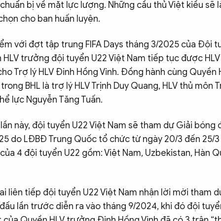
 chuẩn bị về mặt lực lượng. Những cầu thủ Việt kiều sẽ 
chọn cho ban huấn luyện.
iểm với đợt tập trung FIFA Days tháng 3/2025 của Đội t
ền HLV trưởng đội tuyển U22 Việt Nam tiếp tục được HLV
 cho Trợ lý HLV Đinh Hồng Vinh. Đồng hành cùng Quyền
trong BHL là trợ lý HLV Trịnh Duy Quang, HLV thủ môn 
hể lực Nguyễn Tăng Tuấn.
 lần này, đội tuyển U22 Việt Nam sẽ tham dự Giải bóng
5 do LĐBĐ Trung Quốc tổ chức từ ngày 20/3 đến 25/3 t
 của 4 đội tuyển U22 gồm: Việt Nam, Uzbekistan, Hàn Q
hai liên tiếp đội tuyển U22 Việt Nam nhận lời mời tham d
 đấu lần trước diễn ra vào tháng 9/2024, khi đó đội tuy
 của Quyền HLV trưởng Đinh Hồng Vinh đã có 3 trận “th