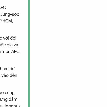
AFC
e Jung-soo
TP.HCM,
ó với đội
uốc gia và
hủ môn AFC
 tham dự
c vào đến
gue cùng
 từng đảm
gs, Jeonbuk