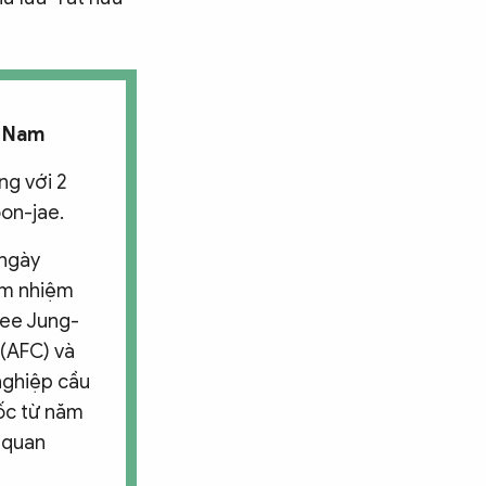
t Nam
ng với 2
on-jae.
 ngày
ảm nhiệm
 Lee Jung-
 (AFC) và
nghiệp cầu
ốc từ năm
g quan