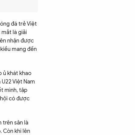
óng đá trẻ Việt
mắt là giải
 tên nhận được
t kiều mang đến
p ủ khát khao
h U22 Việt Nam
ết mình, tập
ơ hội có được
 trên sân là
. Còn khi lên