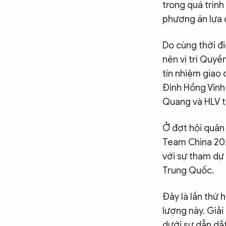
trong quá trình
phương án lựa 
Do cùng thời đ
nên vị trí Quy
tín nhiệm giao
Đinh Hồng Vinh 
Quang và HLV t
Ở đợt hội quân
Team China 202
với sự tham dự
Trung Quốc.
Đây là lần thứ 
lượng này. Giải
dưới sự dẫn dắt