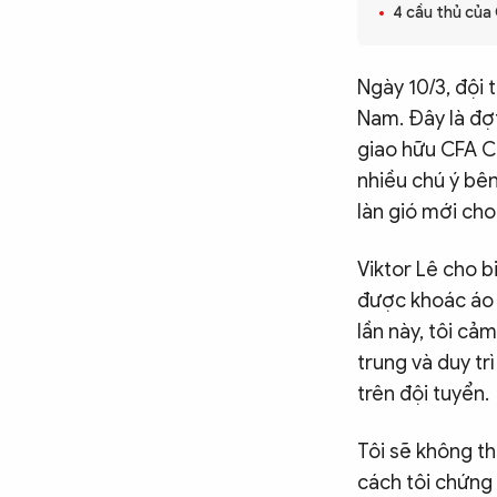
4 cầu thủ của
CÔNG NGHỆ
Ngày 10/3, đội 
QUỐC TẾ
Nam. Đây là đợ
giao hữu CFA Ch
nhiều chú ý bê
VĂN HÓA - THỂ THAO
làn gió mới cho
BẠN ĐỌC & CAND
Viktor Lê cho b
được khoác áo 
lần này, tôi cả
ĐA PHƯƠNG TIỆN
trung và duy tr
eMagazine
Podcast
trên đội tuyển.
Video
Ảnh
Tôi sẽ không th
Infographic
cách tôi chứng 