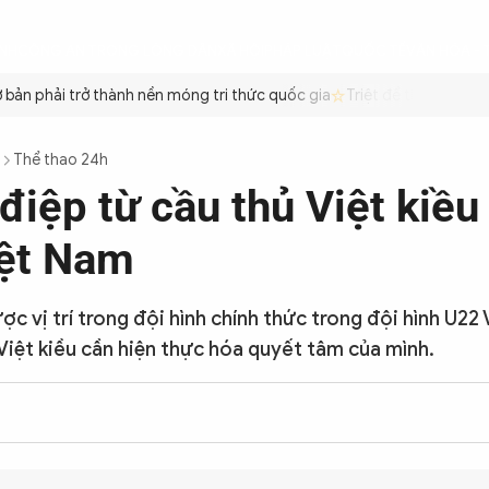
ÌNH
CÔNG AN TRONG LÒNG DÂN
XÃ HỘI
PHÁP LUẬT
QUỐC TẾ
VĂN HÓA - 
ản phải trở thành nền móng tri thức quốc gia
Triệt để tiết kiệm xă
Thể thao 24h
điệp từ cầu thủ Việt kiều
ệt Nam
c vị trí trong đội hình chính thức trong đội hình U22
Việt kiều cần hiện thực hóa quyết tâm của mình.