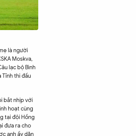
 mẹ là người
 CSKA Moskva,
Câu lạc bộ Bình
 Tĩnh thi đấu
i bắt nhịp với
inh hoạt cùng
g tại đội Hồng
ại đưa ra cho
ược anh ấy dặn