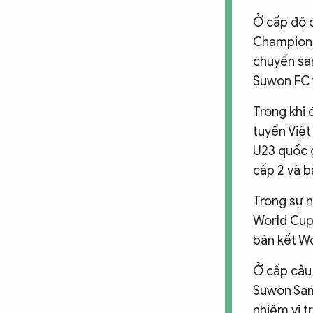
Ở cấp độ c
Champions
chuyển san
Suwon FC 
Trong khi 
tuyển Việt
U23 quốc 
cấp 2 và b
Trong sự n
World Cup
bán kết W
Ở cấp câu
Suwon Sam
nhiệm vị t