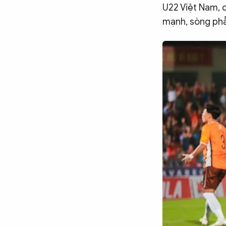
Chuyên trang
An ninh thế giới
Văn nghệ Công an
U22 Việt Nam, c
Chuyên đề
mạnh, sòng phẳn