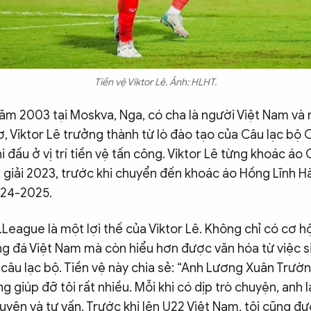
Tiền vệ Viktor Lê. Ảnh: HLHT.
năm 2003 tại Moskva, Nga, có cha là người Việt Nam và
ơ, Viktor Lê trưởng thành từ lò đào tạo của Câu lạc bộ
i đấu ở vị trí tiền vệ tấn công. Viktor Lê từng khoác áo 
giải 2023, trước khi chuyển đến khoác áo Hồng Lĩnh Hà
024-2025.
V.League là một lợi thế của Viktor Lê. Không chỉ có cơ hộ
g đá Việt Nam mà còn hiểu hơn được văn hóa từ việc s
câu lạc bộ. Tiền vệ này chia sẻ: “Anh Lương Xuân Trườn
g giúp đỡ tôi rất nhiều. Mỗi khi có dịp trò chuyện, anh l
huyên và tư vấn. Trước khi lên U22 Việt Nam, tôi cũng đ