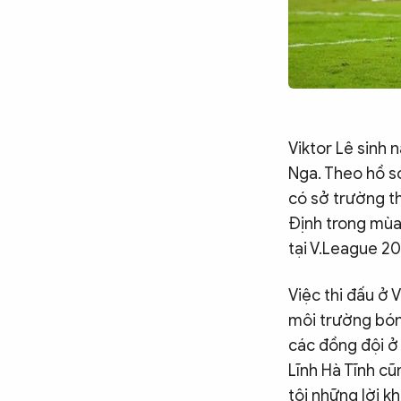
Viktor Lê sinh 
Nga. Theo hồ s
có sở trường th
Định trong mùa 
tại V.League 2
Việc thi đấu ở 
môi trường bón
các đồng đội ở 
Lĩnh Hà Tĩnh cũn
tôi những lời k