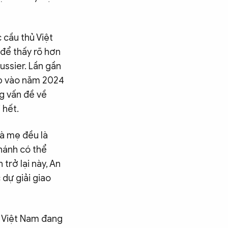
c cầu thủ Việt
 để thấy rõ hơn
ussier. Lần gần
ập vào năm 2024
ng vấn đề về
 hết.
à mẹ đều là
Khánh có thể
 trở lại này, An
 dự giải giao
2 Việt Nam đang
Tìm kiếm