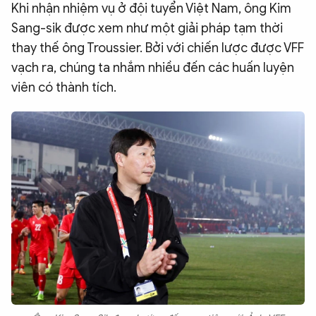
Khi nhận nhiệm vụ ở đội tuyển Việt Nam, ông Kim
QUỐC TẾ
Sang-sik được xem như một giải pháp tạm thời
thay thế ông Troussier. Bởi với chiến lược được VFF
VĂN HÓA - THỂ THAO
vạch ra, chúng ta nhắm nhiều đến các huấn luyện
viên có thành tích.
BẠN ĐỌC & CAND
ĐA PHƯƠNG TIỆN
eMagazine
Podcast
Video
Ảnh
Infographic
Chuyên trang
An ninh thế giới
Văn nghệ Công an
Chuyên đề