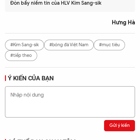
Đòn bẩy niềm tin của HLV Kim Sang-sik
Hưng Hà
#Kim Sang-sik
#bóng đá Việt Nam
#mục tiêu
#tiếp theo
Ý KIẾN CỦA BẠN
Gửi ý kiến