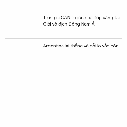
Trung sĩ CAND giành cú đúp vàng tại
Giải vô địch Đông Nam Á
Chia sẻ:
0
Argentina lại thắng và nỗi lo vẫn còn
nguyên
Bellingham hóa người hùng, “Tam sư”
vượt Na Uy sau 120 phút
Pháp - Tây Ban Nha: Đại chiến hai
trường phái tại World Cup 2026