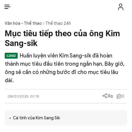
VI
VI
EN
Văn hóa - Thể thao
Thể thao 24h
THỜI SỰ
Mục tiêu tiếp theo của ông Kim
Sang-sik
CHỐNG DIỄN BIẾN HÒA BÌNH
Huấn luyện viên Kim Sang-sik đã hoàn
thành mục tiêu đầu tiên trong ngắn hạn. Bây giờ,
CÔNG AN TRONG LÒNG DÂN
ông sẽ cần có những bước đi cho mục tiêu lâu
dài.
XÃ HỘI
0
08/01/2025 01:15
PHÁP LUẬT
Cá tính của Kim Sang Sik
CÔNG NGHỆ