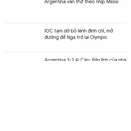
Argentina vẫn thở theo nhịp Messi
IOC tạm dỡ bỏ lệnh đình chỉ, mở
đường để Nga trở lại Olympic
Chia sẻ:
0
Argentina 3-2 Ai Cập: Bản lĩnh của nhà
vô địch
Việt Nam sẵn sàng cho Giải Khiêu vũ
thể thao Châu Á 2026
Cristiano Ronaldo: Vĩ đại giữa yêu
ghét