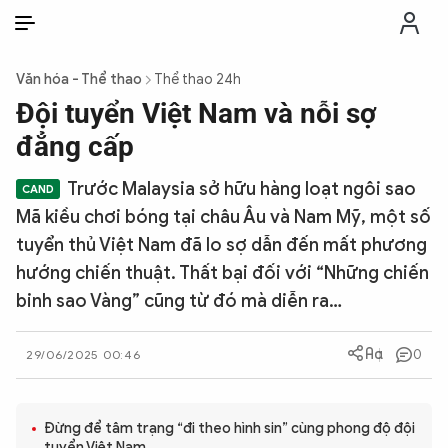
VI
VI
EN
Văn hóa - Thể thao
Thể thao 24h
THỜI SỰ
Đội tuyển Việt Nam và nỗi sợ
đẳng cấp
CHỐNG DIỄN BIẾN HÒA BÌNH
Trước Malaysia sở hữu hàng loạt ngôi sao
Mã kiều chơi bóng tại châu Âu và Nam Mỹ, một số
CÔNG AN TRONG LÒNG DÂN
tuyển thủ Việt Nam đã lo sợ dẫn đến mất phương
hướng chiến thuật. Thất bại đối với “Những chiến
XÃ HỘI
binh sao Vàng” cũng từ đó mà diễn ra…
PHÁP LUẬT
0
29/06/2025 00:46
CÔNG NGHỆ
Đừng để tâm trạng “đi theo hình sin” cùng phong độ đội
tuyển Việt Nam