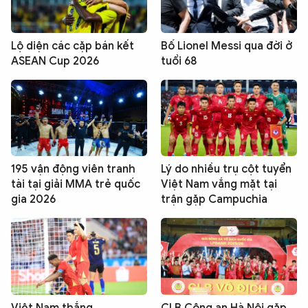
Lộ diện các cặp bán kết
Bố Lionel Messi qua đời ở
ASEAN Cup 2026
tuổi 68
195 vận động viên tranh
Lý do nhiều trụ cột tuyển
tài tại giải MMA trẻ quốc
Việt Nam vắng mặt tại
gia 2026
trận gặp Campuchia
Việt Nam thắng
CLB Công an Hà Nội gặp