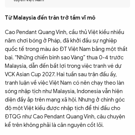
QUỐC TẾ
Từ Malaysia đến trăn trở tầm vĩ mô
VĂN HÓA - THỂ THAO
Cao Pendant Quang Vinh, cầu thủ Việt kiều nhiều
năm chơi bóng ở Pháp, đã khởi đầu sự nghiệp
BẠN ĐỌC & CAND
quốc tế trong màu áo ĐT Việt Nam bằng một thất
bại. “Những chiến binh sao Vàng” thua 0-4 trước
ĐA PHƯƠNG TIỆN
Malaysia, dẫn đến bất lợi trong việc tranh vé dự
eMagazine
Podcast
VCK Asian Cup 2027. Hai tuần sau trận đấu ấy,
tranh luận về việc Việt Nam có nên chạy theo làn
Video
Ảnh
sóng nhập tịch như Malaysia, Indonesia vẫn hiện
Infographic
diện đầy ắp trên mạng xã hội. Nhưng ở chính góc
độ một Việt kiều được nhập tịch để thi đấu cho
Chuyên trang
An ninh thế giới
Văn nghệ Công an
Chuyên đề
ĐTQG như Cao Pendant Quang Vinh, câu chuyện
kể trên không phải là căn nguyên cốt lõi.