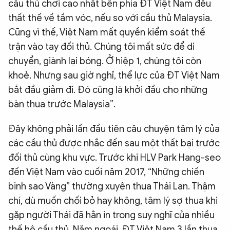
cầu thủ chơi cao nhất bên phía ĐT Việt Nam đều
thất thế về tầm vóc, nếu so với cầu thủ Malaysia.
Cũng vì thế, Việt Nam mất quyền kiểm soát thế
trận vào tay đối thủ. Chúng tôi mất sức để di
chuyển, giành lại bóng. Ở hiệp 1, chúng tôi còn
khoẻ. Nhưng sau giờ nghỉ, thể lực của ĐT Việt Nam
bắt đầu giảm đi. Đó cũng là khởi đầu cho những
bàn thua trước Malaysia”.
Đây không phải lần đầu tiên câu chuyện tâm lý của
các cầu thủ được nhắc đến sau một thất bại trước
đối thủ cùng khu vực. Trước khi HLV Park Hang-seo
đến Việt Nam vào cuối năm 2017, “Những chiến
binh sao Vàng” thường xuyên thua Thái Lan. Thậm
chí, dù muốn chối bỏ hay không, tâm lý sợ thua khi
gặp người Thái đã hằn in trong suy nghĩ của nhiều
thế hệ cầu thủ. Năm ngoái, ĐT Việt Nam 3 lần thua