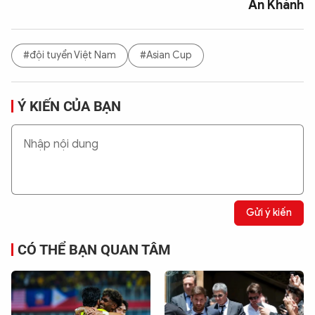
An Khánh
#đội tuyển Việt Nam
#Asian Cup
Ý KIẾN CỦA BẠN
Gửi ý kiến
CÓ THỂ BẠN QUAN TÂM