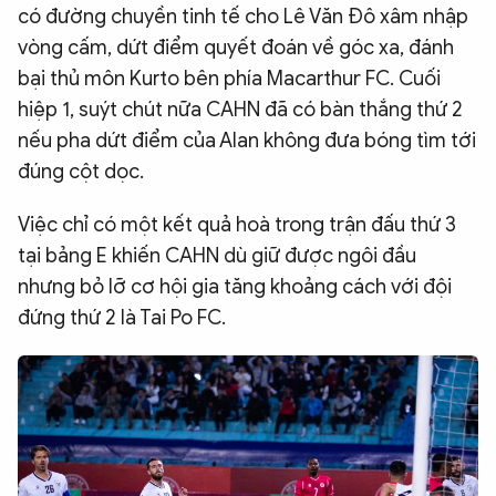
có đường chuyền tinh tế cho Lê Văn Đô xâm nhập
vòng cấm, dứt điểm quyết đoán về góc xa, đánh
bại thủ môn Kurto bên phía Macarthur FC. Cuối
hiệp 1, suýt chút nữa CAHN đã có bàn thắng thứ 2
nếu pha dứt điểm của Alan không đưa bóng tìm tới
đúng cột dọc.
Việc chỉ có một kết quả hoà trong trận đấu thứ 3
tại bảng E khiến CAHN dù giữ được ngôi đầu
nhưng bỏ lỡ cơ hội gia tăng khoảng cách với đội
đứng thứ 2 là Tai Po FC.