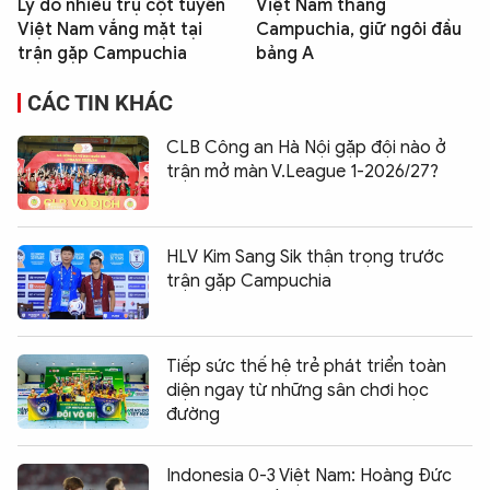
Lý do nhiều trụ cột tuyển
Việt Nam thắng
Việt Nam vắng mặt tại
Campuchia, giữ ngôi đầu
trận gặp Campuchia
bảng A
CÁC TIN KHÁC
CLB Công an Hà Nội gặp đội nào ở
trận mở màn V.League 1-2026/27?
HLV Kim Sang Sik thận trọng trước
trận gặp Campuchia
Tiếp sức thế hệ trẻ phát triển toàn
diện ngay từ những sân chơi học
đường
Indonesia 0-3 Việt Nam: Hoàng Đức