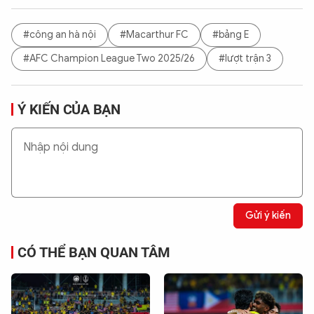
#công an hà nội
#Macarthur FC
#bảng E
#AFC Champion League Two 2025/26
#lượt trận 3
Ý KIẾN CỦA BẠN
Gửi ý kiến
CÓ THỂ BẠN QUAN TÂM