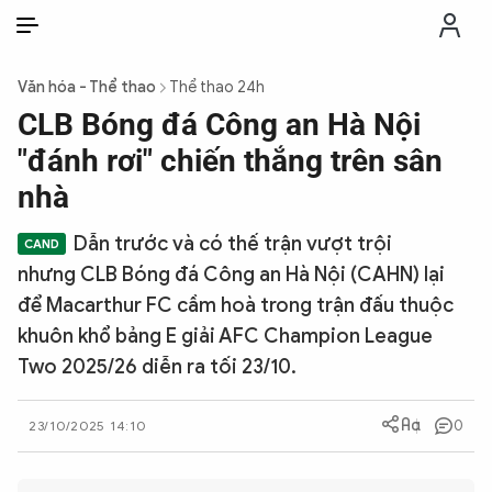
VI
VI
EN
Văn hóa - Thể thao
Thể thao 24h
THỜI SỰ
CLB Bóng đá Công an Hà Nội
"đánh rơi" chiến thắng trên sân
CHỐNG DIỄN BIẾN HÒA BÌNH
nhà
Dẫn trước và có thế trận vượt trội
CÔNG AN TRONG LÒNG DÂN
nhưng CLB Bóng đá Công an Hà Nội (CAHN) lại
để Macarthur FC cầm hoà trong trận đấu thuộc
XÃ HỘI
khuôn khổ bảng E giải AFC Champion League
Two 2025/26 diễn ra tối 23/10.
PHÁP LUẬT
0
23/10/2025 14:10
CÔNG NGHỆ