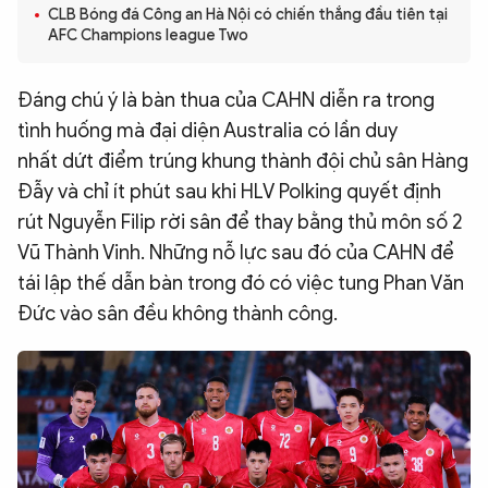
CLB Bóng đá Công an Hà Nội có chiến thắng đầu tiên tại
QUỐC TẾ
AFC Champions league Two
VĂN HÓA - THỂ THAO
Đáng chú ý là bàn thua của CAHN diễn ra trong
tình huống mà đại diện Australia có lần duy
nhất dứt điểm trúng khung thành đội chủ sân Hàng
BẠN ĐỌC & CAND
Đẫy và chỉ ít phút sau khi HLV Polking quyết định
rút Nguyễn Filip rời sân để thay bằng thủ môn số 2
ĐA PHƯƠNG TIỆN
Vũ Thành Vinh. Những nỗ lực sau đó của CAHN để
eMagazine
Podcast
tái lập thế dẫn bàn trong đó có việc tung Phan Văn
Video
Ảnh
Đức vào sân đều không thành công.
Infographic
Chuyên trang
An ninh thế giới
Văn nghệ Công an
Chuyên đề