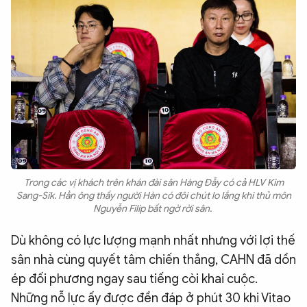
Trong các vị khách trên khán đài sân Hàng Đẫy có cả HLV Kim
Sang-Sik. Hẳn ông thầy người Hàn có đôi chút lo lắng khi thủ môn
Nguyễn Filip bất ngờ rời sân.
Dù không có lực lượng mạnh nhất nhưng với lợi thế
sân nhà cùng quyết tâm chiến thắng, CAHN đã dồn
ép đối phương ngay sau tiếng còi khai cuộc.
Những nỗ lực ấy được đền đáp ở phút 30 khi Vitao