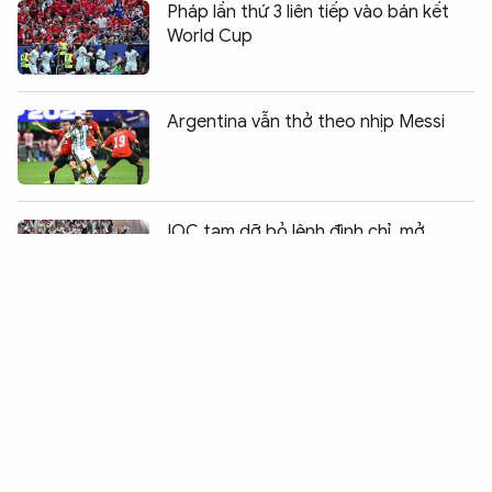
Pháp lần thứ 3 liên tiếp vào bán kết
World Cup
Argentina vẫn thở theo nhịp Messi
Chia sẻ:
0
IOC tạm dỡ bỏ lệnh đình chỉ, mở
đường để Nga trở lại Olympic
Argentina 3-2 Ai Cập: Bản lĩnh của nhà
vô địch
Việt Nam sẵn sàng cho Giải Khiêu vũ
thể thao Châu Á 2026