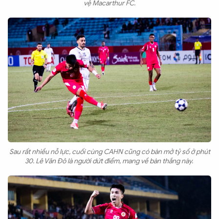
vệ Macarthur FC.
Sau rất nhiều nỗ lực, cuối cùng CAHN cũng có bàn mở tỷ số ở phút
30. Lê Văn Đô là người dứt điểm, mang về bàn thắng này.