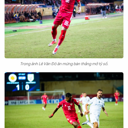
Trong ảnh Lê Văn Đô ăn mừng bàn thắng mở tỷ số.