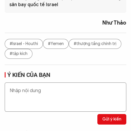
sân bay quốc tế Israel
Như Thảo
#Israel - Houthi
#Yemen
#thượng tầng chính trị
#tập kích
Ý KIẾN CỦA BẠN
Gửi ý kiến