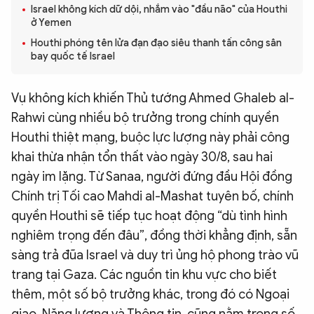
Israel không kích dữ dội, nhắm vào "đầu não" của Houthi
QUỐC TẾ
ở Yemen
Houthi phóng tên lửa đạn đạo siêu thanh tấn công sân
bay quốc tế Israel
VĂN HÓA - THỂ THAO
Vụ không kích khiến Thủ tướng Ahmed Ghaleb al-
BẠN ĐỌC & CAND
Rahwi cùng nhiều bộ trưởng trong chính quyền
Houthi thiệt mạng, buộc lực lượng này phải công
ĐA PHƯƠNG TIỆN
khai thừa nhận tổn thất vào ngày 30/8, sau hai
eMagazine
Podcast
ngày im lặng. Từ Sanaa, người đứng đầu Hội đồng
Chính trị Tối cao Mahdi al-Mashat tuyên bố, chính
Video
Ảnh
quyền Houthi sẽ tiếp tục hoạt động “dù tình hình
Infographic
nghiêm trọng đến đâu”, đồng thời khẳng định, sẵn
Chuyên trang
An ninh thế giới
Văn nghệ Công an
sàng trả đũa Israel và duy trì ủng hộ phong trào vũ
Chuyên đề
trang tại Gaza. Các nguồn tin khu vực cho biết
thêm, một số bộ trưởng khác, trong đó có Ngoại