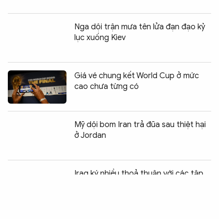
Nga dội trận mưa tên lửa đạn đạo kỷ
lục xuống Kiev
Giá vé chung kết World Cup ở mức
cao chưa từng có
Mỹ dội bom Iran trả đũa sau thiệt hại
ở Jordan
Chia sẻ:
0
Iraq ký nhiều thoả thuận với các tập
đoàn dầu khí phương Tây