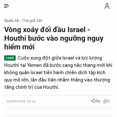
VI
VI
EN
Quốc tế
Thế giới 24h
THỜI SỰ
Vòng xoáy đối đầu Israel -
Houthi bước vào ngưỡng nguy
CHỐNG DIỄN BIẾN HÒA BÌNH
hiểm mới
Cuộc xung đột giữa Israel và lực lượng
CÔNG AN TRONG LÒNG DÂN
Houthi tại Yemen đã bước sang nấc thang mới khi
không quân Israel tiến hành chiến dịch tập kích
XÃ HỘI
quy mô lớn, lần đầu tiên nhằm thẳng vào thượng
tầng chính trị của Houthi.
PHÁP LUẬT
0
01/09/2025 02:32
CÔNG NGHỆ