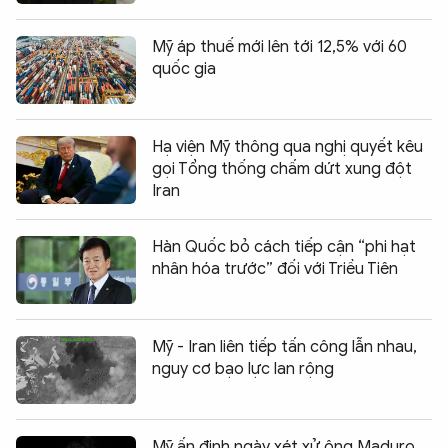
Mỹ áp thuế mới lên tới 12,5% với 60
quốc gia
Hạ viện Mỹ thông qua nghị quyết kêu
gọi Tổng thống chấm dứt xung đột
Iran
Hàn Quốc bỏ cách tiếp cận “phi hạt
nhân hóa trước” đối với Triều Tiên
Mỹ - Iran liên tiếp tấn công lẫn nhau,
nguy cơ bạo lực lan rộng
Mỹ ấn định ngày xét xử ông Maduro