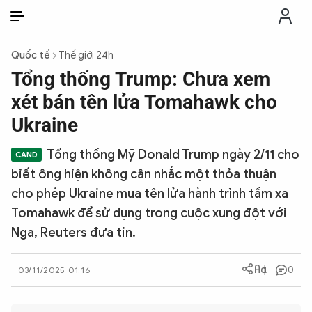
VI
VI
EN
Quốc tế
Thế giới 24h
THỜI SỰ
Tổng thống Trump: Chưa xem
xét bán tên lửa Tomahawk cho
CHỐNG DIỄN BIẾN HÒA BÌNH
Ukraine
Tổng thống Mỹ Donald Trump ngày 2/11 cho
CÔNG AN TRONG LÒNG DÂN
biết ông hiện không cân nhắc một thỏa thuận
cho phép Ukraine mua tên lửa hành trình tầm xa
XÃ HỘI
Tomahawk để sử dụng trong cuộc xung đột với
Nga, Reuters đưa tin.
PHÁP LUẬT
0
03/11/2025 01:16
CÔNG NGHỆ