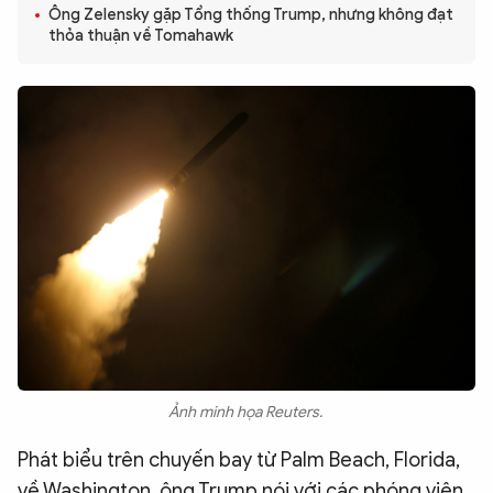
Ông Zelensky gặp Tổng thống Trump, nhưng không đạt
QUỐC TẾ
thỏa thuận về Tomahawk
VĂN HÓA - THỂ THAO
BẠN ĐỌC & CAND
ĐA PHƯƠNG TIỆN
eMagazine
Podcast
Video
Ảnh
Infographic
Chuyên trang
An ninh thế giới
Văn nghệ Công an
Ảnh minh họa Reuters.
Chuyên đề
Phát biểu trên chuyến bay từ Palm Beach, Florida,
về Washington, ông Trump nói với các phóng viên