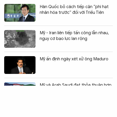
Hàn Quốc bỏ cách tiếp cận “phi hạt
nhân hóa trước” đối với Triều Tiên
Mỹ - Iran liên tiếp tấn công lẫn nhau,
nguy cơ bạo lực lan rộng
Mỹ ấn định ngày xét xử ông Maduro
Chia sẻ:
0
Mỹ và Arab Saudi đạt thỏa thuận hợp
tác hạt nhân lịch sử
Pháp cấm trẻ dưới 15 tuổi sử dụng