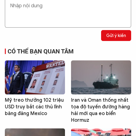
Gửi ý kiến
CÓ THỂ BẠN QUAN TÂM
Mỹ treo thưởng 102 triệu
Iran và Oman thống nhất
USD truy bắt các thủ lĩnh
tọa độ tuyến đường hàng
băng đảng Mexico
hải mới qua eo biển
Hormuz