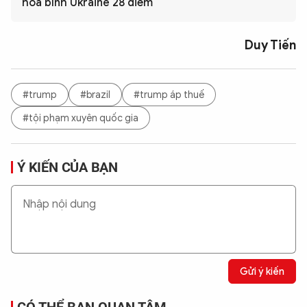
hoà bình Ukraine 28 điểm
Duy Tiến
#trump
#brazil
#trump áp thuế
#tội phạm xuyên quốc gia
Ý KIẾN CỦA BẠN
Gửi ý kiến