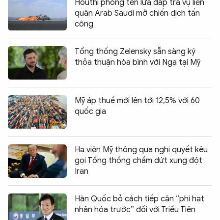
Houthi phóng tên lửa đáp trả vụ liên
quân Arab Saudi mở chiến dịch tấn
công
Tổng thống Zelensky sẵn sàng ký
thỏa thuận hòa bình với Nga tại Mỹ
Mỹ áp thuế mới lên tới 12,5% với 60
quốc gia
Hạ viện Mỹ thông qua nghị quyết kêu
gọi Tổng thống chấm dứt xung đột
Iran
Hàn Quốc bỏ cách tiếp cận “phi hạt
nhân hóa trước” đối với Triều Tiên