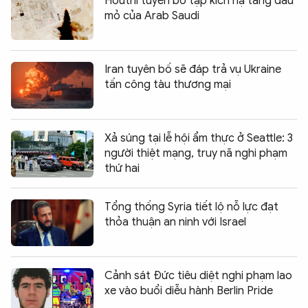
Houthi tuyên bố tập kích hạ tầng dầu
mỏ của Arab Saudi
Iran tuyên bố sẽ đáp trả vụ Ukraine
tấn công tàu thương mại
Xả súng tại lễ hội ẩm thực ở Seattle: 3
người thiệt mạng, truy nã nghi phạm
thứ hai
Tổng thống Syria tiết lộ nỗ lực đạt
thỏa thuận an ninh với Israel
Cảnh sát Đức tiêu diệt nghi phạm lao
xe vào buổi diễu hành Berlin Pride