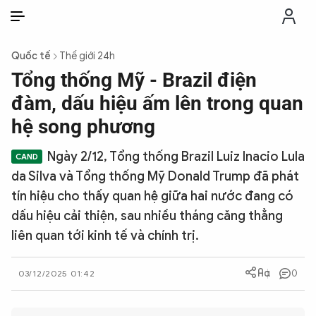
VI
VI
EN
Quốc tế
Thế giới 24h
THỜI SỰ
Tổng thống Mỹ - Brazil điện
đàm, dấu hiệu ấm lên trong quan
CHỐNG DIỄN BIẾN HÒA BÌNH
hệ song phương
Ngày 2/12, Tổng thống Brazil Luiz Inacio Lula
CÔNG AN TRONG LÒNG DÂN
da Silva và Tổng thống Mỹ Donald Trump đã phát
tín hiệu cho thấy quan hệ giữa hai nước đang có
XÃ HỘI
dấu hiệu cải thiện, sau nhiều tháng căng thẳng
liên quan tới kinh tế và chính trị.
PHÁP LUẬT
0
03/12/2025 01:42
CÔNG NGHỆ