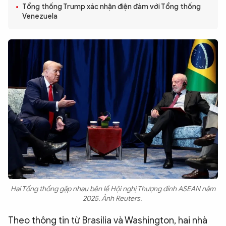
Tổng thống Trump xác nhận điện đàm với Tổng thống
QUỐC TẾ
Venezuela
VĂN HÓA - THỂ THAO
BẠN ĐỌC & CAND
ĐA PHƯƠNG TIỆN
eMagazine
Podcast
Video
Ảnh
Infographic
Chuyên trang
An ninh thế giới
Văn nghệ Công an
Hai Tổng thống gặp nhau bên lề Hội nghị Thượng đỉnh ASEAN năm
Chuyên đề
2025. Ảnh Reuters.
Theo thông tin từ Brasilia và Washington, hai nhà