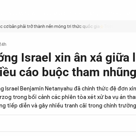
ÌNH
CÔNG AN TRONG LÒNG DÂN
XÃ HỘI
PHÁP LUẬT
QUỐC TẾ
VĂN HÓA - 
ơ bản phải trở thành nền móng tri thức quốc gia
Triệt để tiết kiệm
 24h
ng Israel xin ân xá giữa 
iều cáo buộc tham nhũn
g Israel Benjamin Netanyahu đã chính thức đệ đơn xin
rzog trong bối cảnh các phiên tòa xét xử ba vụ án th
g tiếp diễn và gây nhiều tranh cãi trong chính trường 