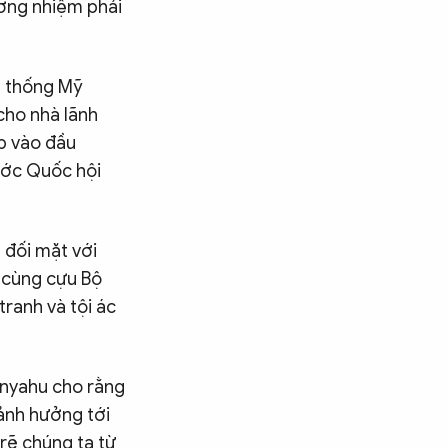
ương nhiệm phải
g thống Mỹ
cho nhà lãnh
p vào đầu
rước Quốc hội
đối mặt với
, cùng cựu Bộ
ranh và tội ác
anyahu cho rằng
 ảnh hưởng tới
 rẽ chúng ta từ