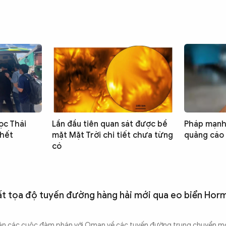
ọc Thái
Lần đầu tiên quan sát được bề
Pháp mạnh 
chết
mặt Mặt Trời chi tiết chưa từng
quảng cáo
có
ất tọa độ tuyến đường hàng hải mới qua eo biển Hor
hận các cuộc đàm phán với Oman về các tuyến đường trung chuyển m