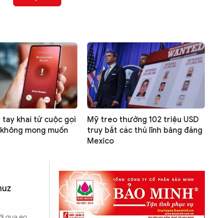
tay khai tử cuộc gọi
Mỹ treo thưởng 102 triệu USD
 không mong muốn
truy bắt các thủ lĩnh băng đảng
Mexico
muz
ới qua eo