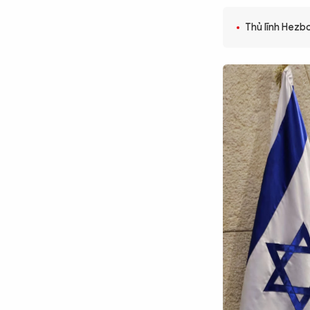
CÔNG NGHỆ
Thủ lĩnh Hezbo
QUỐC TẾ
VĂN HÓA - THỂ THAO
BẠN ĐỌC & CAND
ĐA PHƯƠNG TIỆN
eMagazine
Podcast
Video
Ảnh
Infographic