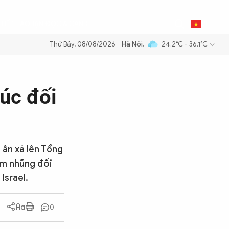
0
THỂ THAO
BẠN ĐỌC & CAND
VI
Thứ Bảy, 08/08/2026
Hà Nội
,
24.2°C - 36.1°C
 xăng dầu để đảm bảo an ninh năng lượng quốc gia
Thực hiện Nghị qu
lúc đối
g
 ân xá lên Tổng
am nhũng đối
Israel.
0