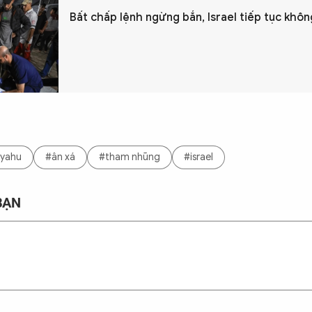
Bất chấp lệnh ngừng bắn, Israel tiếp tục khô
nyahu
#ân xá
#tham nhũng
#israel
BẠN