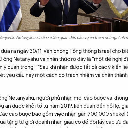
 Benjamin Netanyahu xin ân xá liên quan đến các vụ án tham nhũng. Ảnh 
đưa ra ngày 30/11, Văn phòng Tổng thống Israel cho bi
từ ông Netanyahu và nhận thức rõ đây là “một đề nghị đ
ý quan trọng”. “Sau khi nhận được tất cả các ý kiến li
ét yêu cầu này một cách có trách nhiệm và chân thành
ông Netanyahu, người phủ nhận mọi cáo buộc và không 
vụ án được khởi tố từ năm 2019, liên quan đến hối lộ, gia
 Các cáo buộc bao gồm việc nhận gần 700.000 shekel
à tặng từ giới doanh nhân giàu có để đổi lấy các ưu đãi