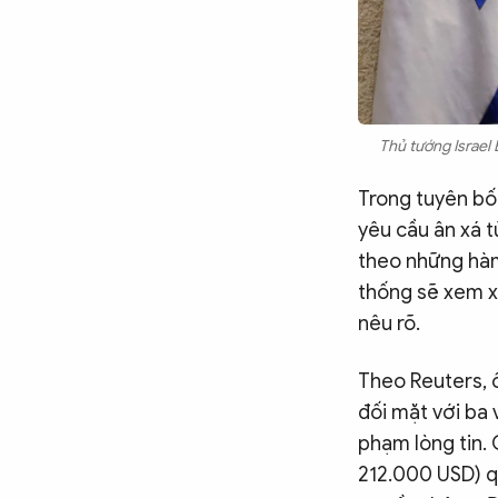
Chuyên trang
An ninh thế giới
Văn nghệ Công an
Chuyên đề
Thủ tướng Israel
Trong tuyên bố 
yêu cầu ân xá 
theo những hàm 
thống sẽ xem x
nêu rõ.
Theo Reuters, 
đối mặt với ba 
phạm lòng tin.
212.000 USD) qu