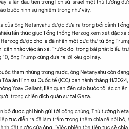
ây là lần đầu tiên trong lịch sử Israel một thủ tướng đ
cáo buộc hình sự nghiêm trọng như vậy.
 xá của ông Netanyahu được đưa ra trong bối cảnh Tổn
hiều lần thúc giục Tổng thống Herzog xem xét đặc xá 
g Herzog được cho là đã nhận một bức thư từ ông Trum
hị cân nhắc việc ân xá. Trước đó, trong bài phát biểu t
g 10, ông Trump cũng đưa ra lời kêu gọi này.
buộc tham nhũng trong nước, ông Netanyahu còn đang 
a Tòa án Hình sự Quốc tế (ICC) ban hành tháng 11/2024
ng Yoav Gallant, liên quan đến cáo buộc tội ác chiến t
người trong chiến dịch quân sự tại Gaza.
n bố được ghi hình gửi tới công chúng, Thủ tướng Net
tiếp tục diễn ra đã làm trầm trọng thêm chia rẽ nội bộ,
ành đất nước của ông. “Việc phiên tòa tiếp tục sẽ chia