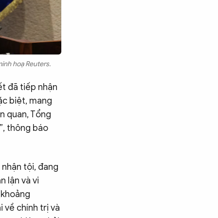
minh hoạ Reuters.
ết đã tiếp nhận
ặc biệt, mang
ên quan, Tổng
”, thông báo
nhận tội, đang
n lận và vi
 (khoảng
 về chính trị và