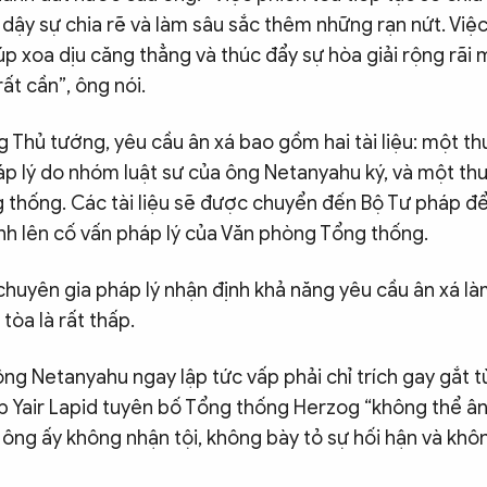
 dậy sự chia rẽ và làm sâu sắc thêm những rạn nứt. Việ
úp xoa dịu căng thẳng và thúc đẩy sự hòa giải rộng rãi
ất cần”, ông nói.
Thủ tướng, yêu cầu ân xá bao gồm hai tài liệu: một thư
háp lý do nhóm luật sư của ông Netanyahu ký, và một thư
 thống. Các tài liệu sẽ được chuyển đến Bộ Tư pháp để 
ình lên cố vấn pháp lý của Văn phòng Tổng thống.
 chuyên gia pháp lý nhận định khả năng yêu cầu ân xá l
tòa là rất thấp.
ng Netanyahu ngay lập tức vấp phải chỉ trích gay gắt từ
ập Yair Lapid tuyên bố Tổng thống Herzog “không thể â
ng ấy không nhận tội, không bày tỏ sự hối hận và khôn