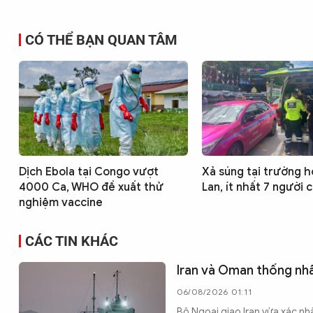
CÓ THỂ BẠN QUAN TÂM
Dịch Ebola tại Congo vượt
Xả súng tại trường h
4000 Ca, WHO đề xuất thử
Lan, ít nhất 7 người 
nghiệm vaccine
CÁC TIN KHÁC
Iran và Oman thống nh
06/08/2026 01:11
Bộ Ngoại giao Iran vừa xác n