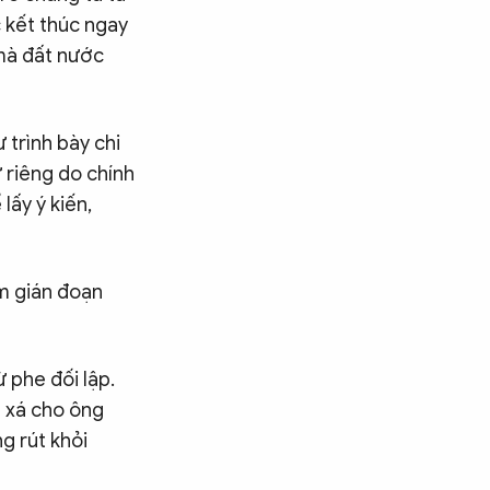
c kết thúc ngay
 mà đất nước
 trình bày chi
 riêng do chính
lấy ý kiến,
àm gián đoạn
 phe đối lập.
n xá cho ông
g rút khỏi
Tìm kiếm