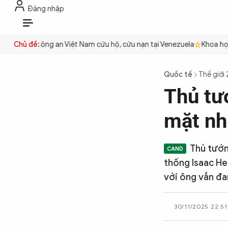
Đăng nhập
THỜI SỰ
CHỐNG DIỄN BIẾN HÒA B
VI
 quyền
Chủ đề:
Công an Việt Nam cứu hộ, cứu nạn tại Venezuela
Khoa học c
THỜI SỰ
Quốc tế
Thế giới
Thủ tướ
CHỐNG DIỄN BIẾN HÒA BÌNH
mặt nh
CÔNG AN TRONG LÒNG DÂN
Thủ tướn
thống Isaac He
XÃ HỘI
với ông vẫn đan
30/11/2025 22:51
PHÁP LUẬT