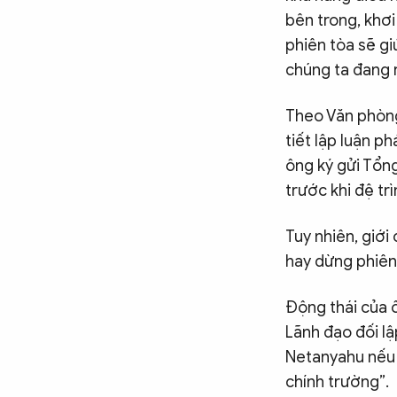
bên trong, khơi
phiên tòa sẽ gi
chúng ta đang r
Theo Văn phòng 
tiết lập luận p
ông ký gửi Tổng
trước khi đệ tr
Tuy nhiên, giới
hay dừng phiên 
Động thái của ô
Lãnh đạo đối l
Netanyahu nếu ô
chính trường”.