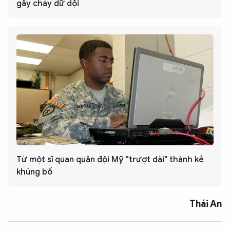
gây cháy dữ dội
Từ một sĩ quan quân đội Mỹ "trượt dài" thành kẻ
khủng bố
Thái An