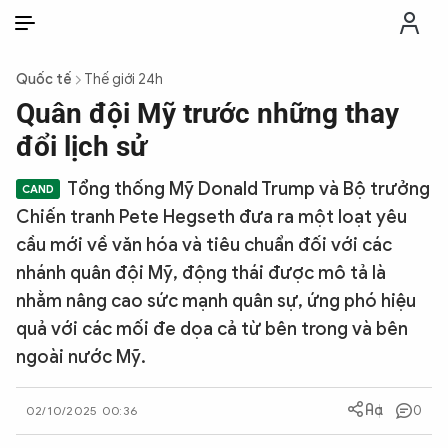
VI
VI
EN
Quốc tế
Thế giới 24h
THỜI SỰ
Quân đội Mỹ trước những thay
đổi lịch sử
CHỐNG DIỄN BIẾN HÒA BÌNH
Tổng thống Mỹ Donald Trump và Bộ trưởng
Chiến tranh Pete Hegseth đưa ra một loạt yêu
CÔNG AN TRONG LÒNG DÂN
cầu mới về văn hóa và tiêu chuẩn đối với các
nhánh quân đội Mỹ, động thái được mô tả là
XÃ HỘI
nhằm nâng cao sức mạnh quân sự, ứng phó hiệu
quả với các mối đe dọa cả từ bên trong và bên
PHÁP LUẬT
ngoài nước Mỹ.
CÔNG NGHỆ
0
02/10/2025 00:36