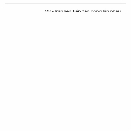
Chia sẻ:
0
Mỹ - Iran liên tiếp tấn công lẫn nhau,
nguy cơ bạo lực lan rộng
Mỹ ấn định ngày xét xử ông Maduro
Mỹ và Arab Saudi đạt thỏa thuận hợp
tác hạt nhân lịch sử
Pháp cấm trẻ dưới 15 tuổi sử dụng
mạng xã hội
Mỹ tiết lộ chi phí khổng lồ cho cuộc