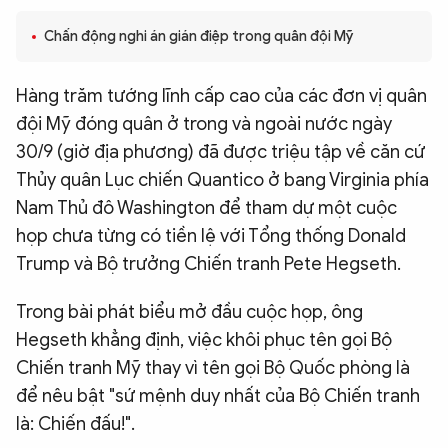
QUỐC TẾ
Chấn động nghi án gián điệp trong quân đội Mỹ
VĂN HÓA - THỂ THAO
Hàng trăm tướng lĩnh cấp cao của các đơn vị quân
đội Mỹ đóng quân ở trong và ngoài nước ngày
BẠN ĐỌC & CAND
30/9 (giờ địa phương) đã được triệu tập về căn cứ
Thủy quân Lục chiến Quantico ở bang Virginia phía
Nam Thủ đô Washington để tham dự một cuộc
ĐA PHƯƠNG TIỆN
họp chưa từng có tiền lệ với Tổng thống Donald
eMagazine
Podcast
Trump và Bộ trưởng Chiến tranh Pete Hegseth.
Video
Ảnh
Trong bài phát biểu mở đầu cuộc họp, ông
Infographic
Hegseth khẳng định, việc khôi phục tên gọi Bộ
Chuyên trang
An ninh thế giới
Văn nghệ Công an
Chiến tranh Mỹ thay vì tên gọi Bộ Quốc phòng là
Chuyên đề
để nêu bật "sứ mệnh duy nhất của Bộ Chiến tranh
là: Chiến đấu!".