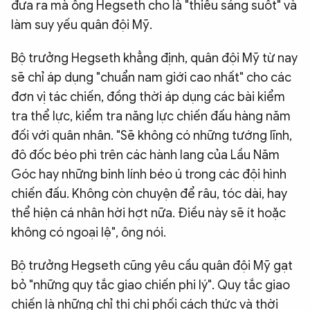
đưa ra mà ông Hegseth cho là "thiếu sáng suốt" và
làm suy yếu quân đội Mỹ.
Bộ trưởng Hegseth khẳng định, quân đội Mỹ từ nay
sẽ chỉ áp dụng "chuẩn nam giới cao nhất" cho các
đơn vị tác chiến, đồng thời áp dụng các bài kiểm
tra thể lực, kiểm tra năng lực chiến đấu hàng năm
đối với quân nhân. "Sẽ không có những tướng lĩnh,
đô đốc béo phì trên các hành lang của Lầu Năm
Góc hay những binh lính béo ú trong các đội hình
chiến đấu. Không còn chuyện để râu, tóc dài, hay
thể hiện cá nhân hời hợt nữa. Điều này sẽ ít hoặc
không có ngoại lệ", ông nói.
Bộ trưởng Hegseth cũng yêu cầu quân đội Mỹ gạt
bỏ "những quy tắc giao chiến phi lý". Quy tắc giao
chiến là những chỉ thị chi phối cách thức và thời