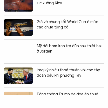
lục xuống Kiev
Giá vé chung kết World Cup ở mức
cao chưa từng có
Mỹ dội bom Iran trả đũa sau thiệt hại
ở Jordan
Iraq ký nhiều thoả thuận với các tập
đoàn dầu khí phương Tây
Chia sẻ:
0
Tổng thống Trump đe dọa áp thuế
Canada vì khói cháy rừng