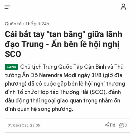
VI
VI
EN
Quốc tế
Thế giới 24h
THỜI SỰ
Cái bắt tay "tan băng" giữa lãnh
đạo Trung - Ấn bên lề hội nghị
CHỐNG DIỄN BIẾN HÒA BÌNH
SCO
Chủ tịch Trung Quốc Tập Cận Bình và Thủ
CÔNG AN TRONG LÒNG DÂN
tướng Ấn Độ Narendra Modi ngày 31/8 (giờ địa
phương) đã có cuộc gặp bên lề hội nghị thượng
XÃ HỘI
đỉnh Tổ chức Hợp tác Thượng Hải (SCO), đánh
dấu động thái ngoại giao quan trọng nhằm ổn
PHÁP LUẬT
định quan hệ song phương.
CÔNG NGHỆ
0
31/08/2025 22:35