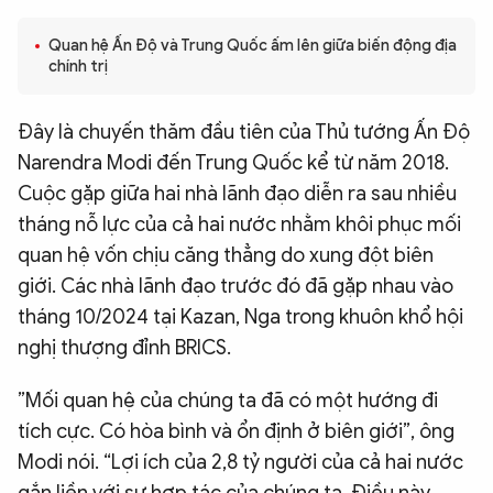
QUỐC TẾ
Quan hệ Ấn Độ và Trung Quốc ấm lên giữa biến động địa
chính trị
VĂN HÓA - THỂ THAO
Đây là chuyến thăm đầu tiên của Thủ tướng Ấn Độ
Narendra Modi đến Trung Quốc kể từ năm 2018.
BẠN ĐỌC & CAND
Cuộc gặp giữa hai nhà lãnh đạo diễn ra sau nhiều
tháng nỗ lực của cả hai nước nhằm khôi phục mối
ĐA PHƯƠNG TIỆN
quan hệ vốn chịu căng thẳng do xung đột biên
eMagazine
Podcast
giới. Các nhà lãnh đạo trước đó đã gặp nhau vào
Video
Ảnh
tháng 10/2024 tại Kazan, Nga trong khuôn khổ hội
nghị thượng đỉnh BRICS.
Infographic
Chuyên trang
An ninh thế giới
Văn nghệ Công an
”Mối quan hệ của chúng ta đã có một hướng đi
Chuyên đề
tích cực. Có hòa bình và ổn định ở biên giới”, ông
Modi nói. “Lợi ích của 2,8 tỷ người của cả hai nước