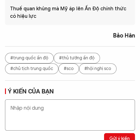
Thuế quan khủng mà Mỹ áp lên Ấn Độ chính thức
có hiệu lực
Bảo Hân
#trung quốc ấn độ
#thủ tướng ấn độ
#chủ tịch trung quốc
#sco
#hội nghị sco
Ý KIẾN CỦA BẠN
Gửi ý kiến