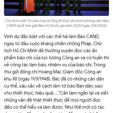
Chủ tịch nước Tô Lâm (nay là Tổng Bí thư) với nhóm phóng viên Báo
CAND tại lễ trao giải Báo chí Quốc gia năm 2023 (ngày 21/6/2024).
Vinh dự đặc biệt với các thế hệ làm Báo CAND,
ngay từ đầu cuộc kháng chiến chống Pháp, Chủ
tịch Hồ Chí Minh đã thường xuyên đọc các ấn
phẩm báo chí của lực lượng Công an và có huấn thị
về công tác làm báo, nhiệm vụ của báo chí. Trong
thư gửi đồng chí Hoàng Mai, Giám đốc Công an
khu XII (ngày 11/3/1948), Bác đã có những căn dặn
cụ thể, sâu sắc về cách làm tờ báo Bạn dân, sao
cho thiết thực, hiệu quả: ...“Cần làm ngắn lại và viết
những vấn đề thật thiết thực để mọi người đọc
đều có thể hiểu và làm được. Như thế mới có tác