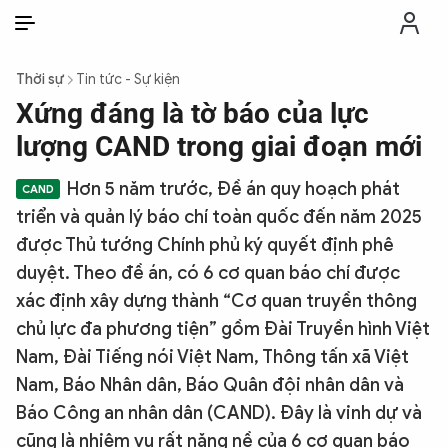
VI
VI
EN
Thời sự
Tin tức - Sự kiện
THỜI SỰ
Xứng đáng là tờ báo của lực
lượng CAND trong giai đoạn mới
CHỐNG DIỄN BIẾN HÒA BÌNH
Hơn 5 năm trước, Đề án quy hoạch phát
triển và quản lý báo chí toàn quốc đến năm 2025
CÔNG AN TRONG LÒNG DÂN
được Thủ tướng Chính phủ ký quyết định phê
duyệt. Theo đề án, có 6 cơ quan báo chí được
XÃ HỘI
xác định xây dựng thành “Cơ quan truyền thông
chủ lực đa phương tiện” gồm Đài Truyền hình Việt
PHÁP LUẬT
Nam, Đài Tiếng nói Việt Nam, Thông tấn xã Việt
Nam, Báo Nhân dân, Báo Quân đội nhân dân và
CÔNG NGHỆ
Báo Công an nhân dân (CAND). Đây là vinh dự và
cũng là nhiệm vụ rất nặng nề của 6 cơ quan báo