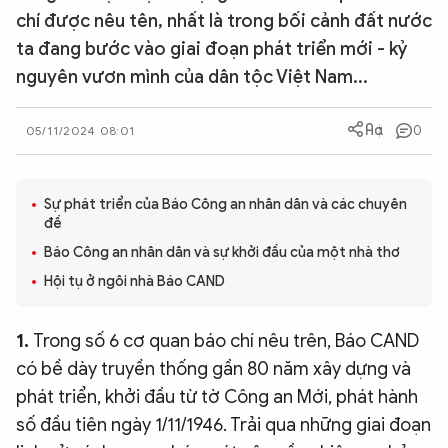
chí được nêu tên, nhất là trong bối cảnh đất nước
QUỐC TẾ
ta đang bước vào giai đoạn phát triển mới - kỷ
nguyên vươn mình của dân tộc Việt Nam...
VĂN HÓA - THỂ THAO
0
05/11/2024 08:01
BẠN ĐỌC & CAND
Sự phát triển của Báo Công an nhân dân và các chuyên
ĐA PHƯƠNG TIỆN
đề
eMagazine
Podcast
Báo Công an nhân dân và sự khởi đầu của một nhà thơ
Hội tụ ở ngôi nhà Báo CAND
Video
Ảnh
Infographic
1.
Trong số 6 cơ quan báo chí nêu trên, Báo CAND
Chuyên trang
An ninh thế giới
Văn nghệ Công an
có bề dày truyền thống gần 80 năm xây dựng và
Chuyên đề
phát triển, khởi đầu từ tờ Công an Mới, phát hành
số đầu tiên ngày 1/11/1946. Trải qua những giai đoạn