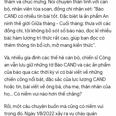
thăm và chúc mừng. Nói chuyện thân tình với cán
bộ, nhân viên tòa soạn, đồng chí nhận xét: “Báo
CAND có nhiều tin bài tốt. Đặc biệt là ấn phẩm An
ninh thế giới Giữa tháng - Cuối tháng; thưa với các
đồng chí, tôi không bỏ sót số báo nào, đọc kĩ nhiều
bài; hàm lượng tri thức rất cao, giúp bạn đọc có
thêm thông tin bổ ích, mở mang kiến thức”.
Và, nhiều gia đình các thế hệ cán bộ, chiến sĩ Công
an vẫn lưu giữ những tờ Báo CAND và các ấn phẩm
của báo qua các thời kỳ vì có bài viết về những
chiến công nổi bật, đặc sắc của lực lượng CAND
hoặc tin, bài viết về ông bà, cha mẹ, thân nhân của
họ... Có niềm vui nào hơn thế chăng?
Rồi, một câu chuyện buồn mà cũng có niềm vui
trong đó. Ngày 1/8/2022 xảy ra vụ cháy quán