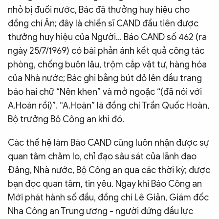
nhỏ bị đuối nước, Bác đã thưởng huy hiệu cho
đồng chí Ân; đây là chiến sĩ CAND đầu tiên được
thưởng huy hiệu của Người... Báo CAND số 462 (ra
ngày 25/7/1969) có bài phản ánh kết quả công tác
phòng, chống buôn lậu, trộm cắp vật tư, hàng hóa
của Nhà nước; Bác ghi bằng bút đỏ lên đầu trang
báo hai chữ “Nên khen” và mở ngoặc “(đã nói với
A.Hoàn rồi)”. “A.Hoàn” là đồng chí Trần Quốc Hoàn,
Bộ trưởng Bộ Công an khi đó.
Các thế hệ làm Báo CAND cũng luôn nhận được sự
quan tâm chăm lo, chỉ đạo sâu sát của lãnh đạo
Đảng, Nhà nước, Bộ Công an qua các thời kỳ; được
bạn đọc quan tâm, tin yêu. Ngay khi Báo Công an
Mới phát hành số đầu, đồng chí Lê Giản, Giám đốc
Nha Công an Trung ương - người đứng đầu lực