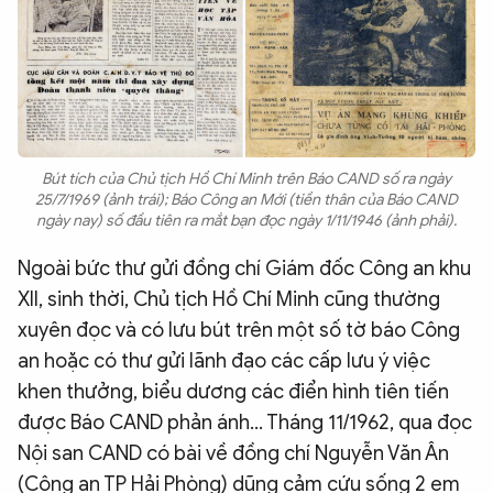
Bút tích của Chủ tịch Hồ Chí Minh trên Báo CAND số ra ngày
25/7/1969 (ảnh trái); Báo Công an Mới (tiền thân của Báo CAND
ngày nay) số đầu tiên ra mắt bạn đọc ngày 1/11/1946 (ảnh phải).
Ngoài bức thư gửi đồng chí Giám đốc Công an khu
XII, sinh thời, Chủ tịch Hồ Chí Minh cũng thường
xuyên đọc và có lưu bút trên một số tờ báo Công
an hoặc có thư gửi lãnh đạo các cấp lưu ý việc
khen thưởng, biểu dương các điển hình tiên tiến
được Báo CAND phản ánh... Tháng 11/1962, qua đọc
Nội san CAND có bài về đồng chí Nguyễn Văn Ân
(Công an TP Hải Phòng) dũng cảm cứu sống 2 em