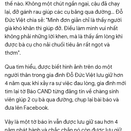
thế nào. Không một chút ngần ngại, cậu đã chạy
lại, đỡ gánh rau giúp các cụ băng qua đường... Đỗ
Đức Việt chia sẻ: "Mình đơn giản chỉ là thấy người
già khó khăn thì giúp đỡ. Điều làm mình vui nhất
không phải những lời khen, mà là thấy ấm lòng khi
được bà cụ cho nải chuối tiêu ăn rất ngọt và
thơm".
Qua tìm hiểu, được biết hình ảnh trên do một
người thân trong gia đình Đỗ Đức Việt lưu giữ hơn
4 năm qua; khi xảy ra sự việc đau lòng, gia đình mới
tìm lại tờ Báo CAND từng đăng tin về chàng sinh
viên giúp 2 cụ bà qua đường, chụp lại bài báo và
đưa lên Facebook.
Vậy là một tờ báo in vẫn được lưu giữ sau hơn 4
năm phát hành và chắc chắn nó còn được lưu giữ