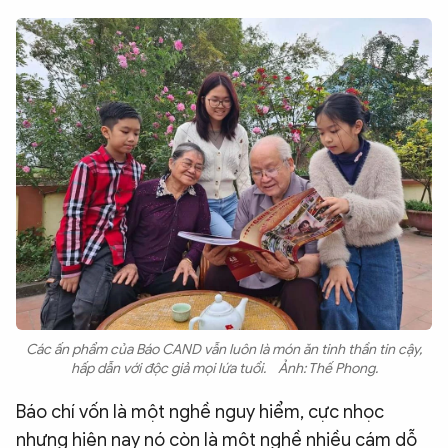
Các ấn phẩm của Báo CAND vẫn luôn là món ăn tinh thần tin cậy,
hấp dẫn với độc giả mọi lứa tuổi. Ảnh: Thế Phong.
Báo chí vốn là một nghề nguy hiểm, cực nhọc
nhưng hiện nay nó còn là một nghề nhiều cám dỗ