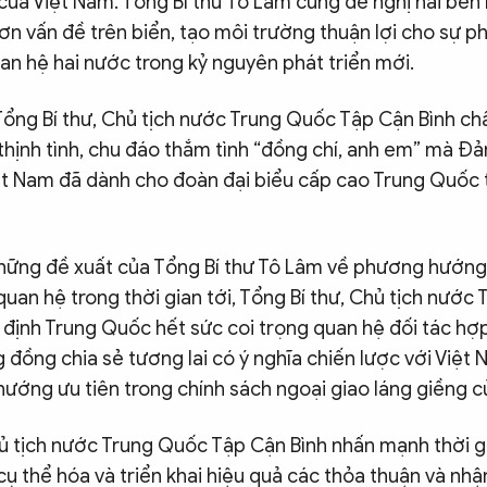
của Việt Nam. Tổng Bí thư Tô Lâm cũng đề nghị hai bên
hơn vấn đề trên biển, tạo môi trường thuận lợi cho sự ph
an hệ hai nước trong kỷ nguyên phát triển mới.
Tổng Bí thư, Chủ tịch nước Trung Quốc Tập Cận Bình c
thịnh tình, chu đáo thắm tình “đồng chí, anh em” mà Đ
ệt Nam đã dành cho đoàn đại biểu cấp cao Trung Quốc
hững đề xuất của Tổng Bí thư Tô Lâm về phương hướng
uan hệ trong thời gian tới, Tổng Bí thư, Chủ tịch nước
 định Trung Quốc hết sức coi trọng quan hệ đối tác hợp
 đồng chia sẻ tương lai có ý nghĩa chiến lược với Việt 
hướng ưu tiên trong chính sách ngoại giao láng giềng 
ủ tịch nước Trung Quốc Tập Cận Bình nhấn mạnh thời gi
ụ thể hóa và triển khai hiệu quả các thỏa thuận và nh