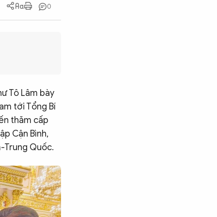
0
thư Tô Lâm bày
Nam tới Tổng Bí
yến thăm cấp
ập Cận Bình,
m-Trung Quốc.