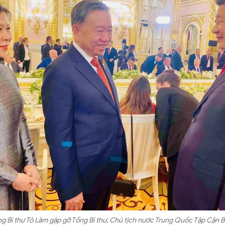
g Bí thư Tô Lâm gặp gỡ Tổng Bí thư, Chủ tịch nước Trung Quốc Tập Cận B