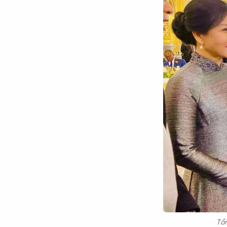
Chuyên trang
An ninh thế giới
Văn nghệ Công an
Chuyên đề
Tổn