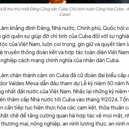
và Bí thư thứ nhất Đảng Cộng sản Cuba, Chủ tịch nước Cộng hòa Cuba - đ
Canel
 Lâm khẳng định Đảng, Nhà nước, Chính phủ, Quốc hội v
giờ quên sự giúp đỡ chí tình của Cuba đối với sự nghi
tộc của Việt Nam, luôn coi trọng, gìn giữ và quyết tâm
ệ truyền thống đoàn kết và hợp tác toàn diện Việt Na
 nghiệp cách mạng chính nghĩa của nhân dân Cuba.
 Lâm chân thành cảm ơn Cuba đã cử đoàn đại biểu cấp
ador Valdes Mesa dẫn đầu tham dự Lễ kỷ niệm 50 năm 
g nhất đất nước của Việt Nam. Nhắc lại những kỷ niệm 
ến thăm cấp Nhà nước tới Cuba vào tháng 9/2024, Tổn
n cần tiếp tục hiện thực hóa các cam kết, thỏa thuận c
chặt chẽ để tăng cường quan hệ hợp tác về mọi mặt, nh
ế, thương mại, nông nghiệp, an ninh lương thực, an ninh 