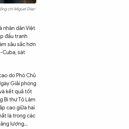
ồng chí Miguel Díaz-
à nhân dân Việt
ệp đấu tranh
 làm sâu sắc hơn
m-Cuba, sát
 cao do Phó Chủ
Ngày Giải phóng
và kết quả tốt
g Bí thư Tô Lâm
ấp cao giữa hai
ất là trong các
năng lượng...