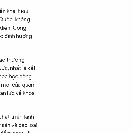
ển khai hiệu
 Quốc, không
 diện, Cộng
eo định hướng
cao thường
vực, nhất là kết
khoa học công
g mới của quan
hân lực về khoa
hát triển lành
sản và các loại