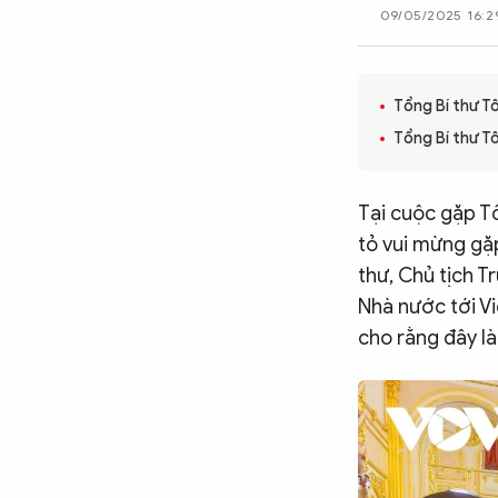
09/05/2025 16:2
CÔNG NGHỆ
Tổng Bí thư T
QUỐC TẾ
Tổng Bí thư T
VĂN HÓA - THỂ THAO
Tại cuộc gặp Tổ
tỏ vui mừng gặp
BẠN ĐỌC & CAND
thư, Chủ tịch 
Nhà nước tới V
cho rằng đây l
ĐA PHƯƠNG TIỆN
eMagazine
Podcast
Video
Ảnh
Infographic