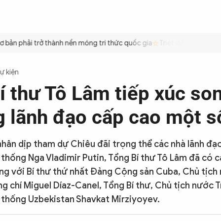
ÌNH
CÔNG AN TRONG LÒNG DÂN
XÃ HỘI
PHÁP LUẬT
QUỐC TẾ
VĂN HÓA - 
ản phải trở thành nền móng tri thức quốc gia
Triệt để tiết kiệm xă
Sự kiện
í thư Tô Lâm tiếp xúc so
 lãnh đạo cấp cao một s
 nhân dịp tham dự Chiêu đãi trọng thể các nhà lãnh đạ
thống Nga Vladimir Putin, Tổng Bí thư Tô Lâm đã có c
g với Bí thư thứ nhất Đảng Cộng sản Cuba, Chủ tịc
g chí Miguel Díaz-Canel, Tổng Bí thư, Chủ tịch nước
 thống Uzbekistan Shavkat Mirziyoyev.