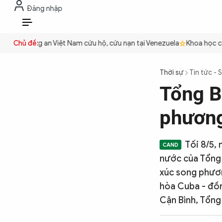
Đăng nhập
THỜI SỰ
CHỐNG DIỄN BIẾN HÒA B
VI
yền
Chủ đề:
Công an Việt Nam cứu hộ, cứu nạn tại Venezuela
Khoa học cơ b
THỜI SỰ
Thời sự
Tin tức - 
Tổng B
CHỐNG DIỄN BIẾN HÒA BÌNH
phương
CÔNG AN TRONG LÒNG DÂN
Tối 8/5,
nước của Tổng 
XÃ HỘI
xúc song phươn
hòa Cuba - đồn
Cận Bình, Tổng
PHÁP LUẬT