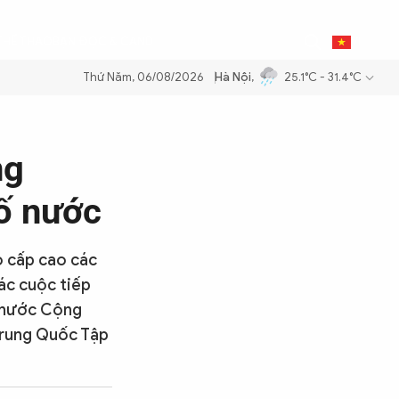
0
THỂ THAO
BẠN ĐỌC & CAND
VI
Thứ Năm, 06/08/2026
Hà Nội
,
25.1°C - 31.4°C
ng dầu để đảm bảo an ninh năng lượng quốc gia
Thực hiện Nghị quyết
ng
ố nước
o cấp cao các
ác cuộc tiếp
h nước Cộng
 Trung Quốc Tập