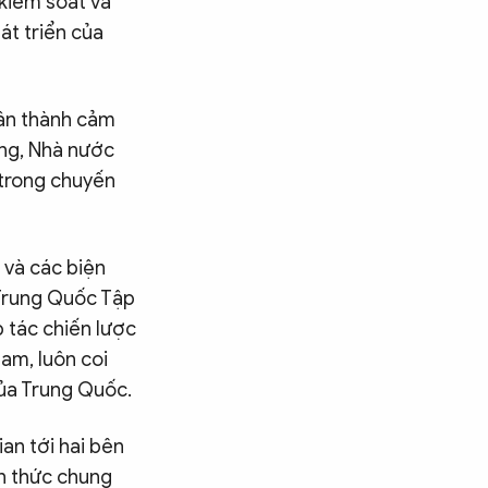
 kiểm soát và
át triển của
hân thành cảm
ảng, Nhà nước
 trong chuyến
 và các biện
 Trung Quốc Tập
 tác chiến lược
Nam, luôn coi
của Trung Quốc.
an tới hai bên
ận thức chung
Tìm kiếm