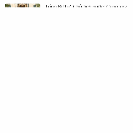
Chia sẻ:
0
Tổng Bí thư, Chủ tịch nước: Cùng xây
dựng Cộng đồng ASEAN đoàn kết,
vững mạnh
Bảo vệ người dám nghĩ, dám làm, đổi
mới sáng tạo nhưng không để lợi
dụng chính sách
Thống nhất trình Quốc hội xem xét
việc thành lập thành phố Quảng Ninh
và Bắc Ninh
Đã quy tập được gần 200 hài cốt liệt
sĩ tại Công viên Lê Thị Riêng
Thủ tướng nêu ba yêu cầu lớn với
ngành ngoại giao