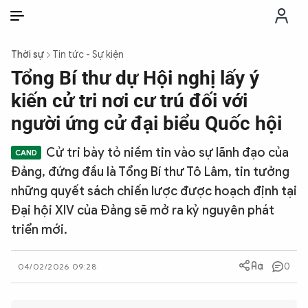
VI
VI
EN
Thời sự
Tin tức - Sự kiện
THỜI SỰ
Tổng Bí thư dự Hội nghị lấy ý
kiến cử tri nơi cư trú đối với
CHỐNG DIỄN BIẾN HÒA BÌNH
người ứng cử đại biểu Quốc hội
Cử tri bày tỏ niềm tin vào sự lãnh đạo của
CÔNG AN TRONG LÒNG DÂN
Đảng, đứng đầu là Tổng Bí thư Tô Lâm, tin tưởng
những quyết sách chiến lược được hoạch định tại
XÃ HỘI
Đại hội XIV của Đảng sẽ mở ra kỷ nguyên phát
triển mới.
PHÁP LUẬT
0
04/02/2026 09:28
CÔNG NGHỆ