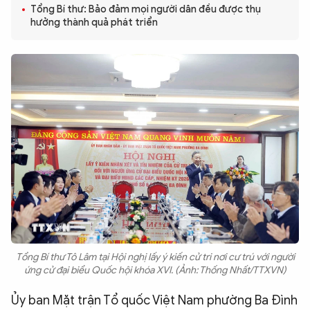
Tổng Bí thư: Bảo đảm mọi người dân đều được thụ
QUỐC TẾ
hưởng thành quả phát triển
VĂN HÓA - THỂ THAO
BẠN ĐỌC & CAND
ĐA PHƯƠNG TIỆN
eMagazine
Podcast
Video
Ảnh
Infographic
Chuyên trang
An ninh thế giới
Văn nghệ Công an
Tổng Bí thư Tô Lâm tại Hội nghị lấy ý kiến cử tri nơi cư trú với người
Chuyên đề
ứng cử đại biểu Quốc hội khóa XVI. (Ảnh: Thống Nhất/TTXVN)
Ủy ban Mặt trận Tổ quốc Việt Nam phường Ba Đình