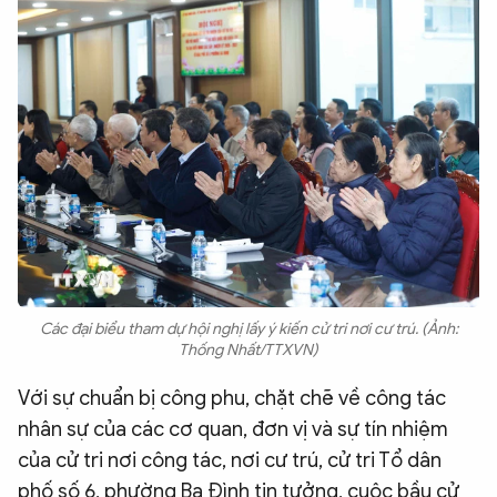
Các đại biểu tham dự hội nghị lấy ý kiến cử tri nơi cư trú. (Ảnh:
Thống Nhất/TTXVN)
Với sự chuẩn bị công phu, chặt chẽ về công tác
nhân sự của các cơ quan, đơn vị và sự tín nhiệm
của cử tri nơi công tác, nơi cư trú, cử tri Tổ dân
phố số 6, phường Ba Đình tin tưởng, cuộc bầu cử