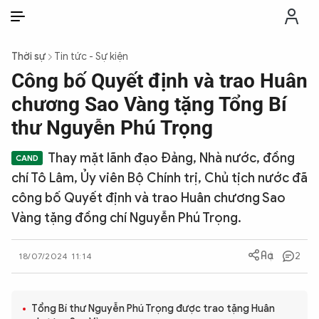
VI
VI
EN
Thời sự
Tin tức - Sự kiện
THỜI SỰ
Công bố Quyết định và trao Huân
chương Sao Vàng tặng Tổng Bí
CHỐNG DIỄN BIẾN HÒA BÌNH
thư Nguyễn Phú Trọng
Thay mặt lãnh đạo Đảng, Nhà nước, đồng
CÔNG AN TRONG LÒNG DÂN
chí Tô Lâm, Ủy viên Bộ Chính trị, Chủ tịch nước đã
công bố Quyết định và trao Huân chương Sao
XÃ HỘI
Vàng tặng đồng chí Nguyễn Phú Trọng.
PHÁP LUẬT
2
18/07/2024 11:14
CÔNG NGHỆ
Tổng Bí thư Nguyễn Phú Trọng được trao tặng Huân