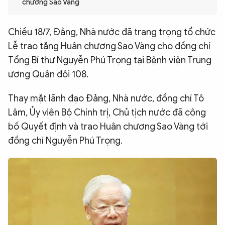
chương Sao Vàng
QUỐC TẾ
Chiều 18/7, Đảng, Nhà nước đã trang trọng tổ chức
VĂN HÓA - THỂ THAO
Lễ trao tặng Huân chương Sao Vàng cho đồng chí
Tổng Bí thư Nguyễn Phú Trọng tại Bệnh viện Trung
ương Quân đội 108.
BẠN ĐỌC & CAND
Thay mặt lãnh đạo Đảng, Nhà nước, đồng chí Tô
ĐA PHƯƠNG TIỆN
Lâm, Ủy viên Bộ Chính trị, Chủ tịch nước đã công
eMagazine
Podcast
bố Quyết định và trao Huân chương Sao Vàng tới
đồng chí Nguyễn Phú Trọng.
Video
Ảnh
Infographic
Chuyên trang
An ninh thế giới
Văn nghệ Công an
Chuyên đề