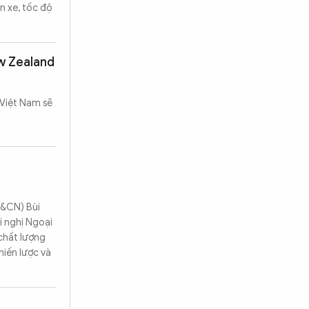
n xe, tốc độ
ew Zealand
 Việt Nam sẽ
H&CN) Bùi
i nghị Ngoại
chất lượng
hiến lược và