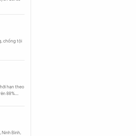
, chống tội
thời hạn theo
rên 88%...
 Ninh Bình,