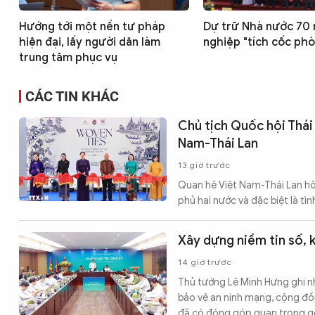
Hướng tới một nền tư pháp
Dự trữ Nhà nước 70 
hiện đại, lấy người dân làm
nghiệp "tích cốc ph
trung tâm phục vụ
CÁC TIN KHÁC
Chủ tịch Quốc hội Thái
Nam-Thái Lan
13 giờ trước
Quan hệ Việt Nam-Thái Lan hôm
phủ hai nước và đặc biệt là tì
Xây dựng niềm tin số, k
14 giờ trước
Thủ tướng Lê Minh Hưng ghi nh
bảo vệ an ninh mạng, cộng đồ
đã có đóng góp quan trọng góp