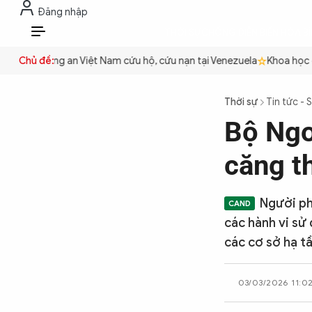
Đăng nhập
THỜI SỰ
CHỐNG DIỄN BIẾN HÒA B
VI
uyền
Chủ đề:
Công an Việt Nam cứu hộ, cứu nạn tại Venezuela
Khoa học cơ 
THỜI SỰ
Thời sự
Tin tức - 
Bộ Ngo
CHỐNG DIỄN BIẾN HÒA BÌNH
căng t
CÔNG AN TRONG LÒNG DÂN
Người ph
các hành vi sử
XÃ HỘI
các cơ sở hạ t
03/03/2026 11:0
PHÁP LUẬT