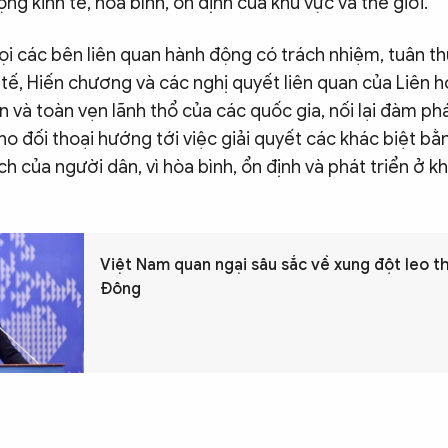
ng kinh tế, hòa bình, ổn định của khu vực và thế giới.
ọi các bên liên quan hành động có trách nhiệm, tuân t
tế, Hiến chương và các nghị quyết liên quan của Liên 
 và toàn vẹn lãnh thổ của các quốc gia, nối lại đàm phá
cho đối thoại hướng tới việc giải quyết các khác biệt b
 ích của người dân, vì hòa bình, ổn định và phát triển ở k
Việt Nam quan ngại sâu sắc về xung đột leo t
Đông