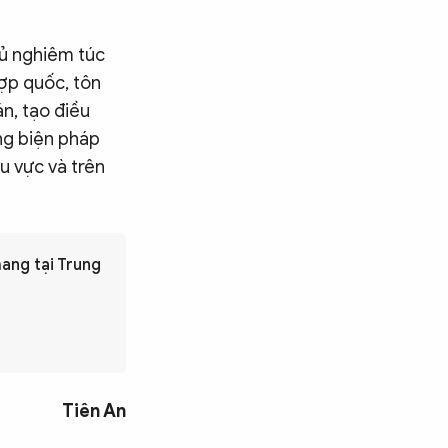
hủ nghiêm túc
hợp quốc, tôn
n, tạo điều
ằng biện pháp
hu vực và trên
hang tại Trung
Tiên An