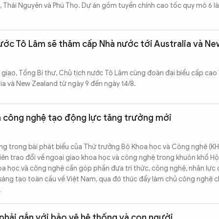
, Thái Nguyên và Phú Thọ. Dự án gồm tuyến chính cao tốc quy mô 6 là
nước Tô Lâm sẽ thăm cấp Nhà nước tới Australia và N
giao, Tổng Bí thư, Chủ tịch nước Tô Lâm cùng đoàn đại biểu cấp cao
ia và New Zealand từ ngày 9 đến ngày 14/8.
à công nghệ tạo động lực tăng trưởng mới
ng trong bài phát biểu của Thứ trưởng Bộ Khoa học và Công nghệ (K
iên trao đổi về ngoại giao khoa học và công nghệ trong khuôn khổ Hộ
hoa học và công nghệ cần góp phần đưa tri thức, công nghệ, nhân lực 
sáng tạo toàn cầu về Việt Nam, qua đó thúc đẩy làm chủ công nghệ c
.
hải gắn với bảo vệ hệ thống và con người