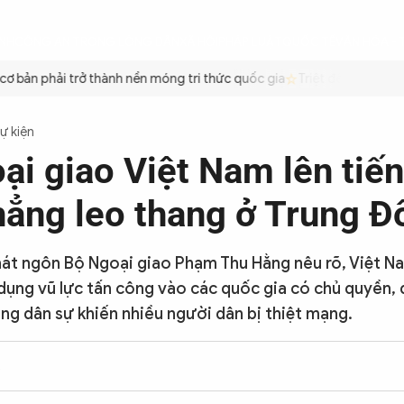
ÌNH
CÔNG AN TRONG LÒNG DÂN
XÃ HỘI
PHÁP LUẬT
QUỐC TẾ
VĂN HÓA - 
bản phải trở thành nền móng tri thức quốc gia
Triệt để tiết kiệm x
Sự kiện
ại giao Việt Nam lên tiế
hẳng leo thang ở Trung Đ
át ngôn Bộ Ngoại giao Phạm Thu Hằng nêu rõ, Việt N
 dụng vũ lực tấn công vào các quốc gia có chủ quyền, 
ầng dân sự khiến nhiều người dân bị thiệt mạng.
2