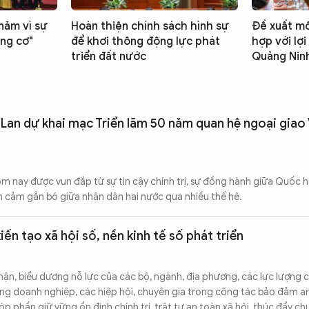
năm vì sự
Hoàn thiện chính sách hình sự
Đề xuất mô
òng cơ"
để khơi thông động lực phát
hợp với lợi
triển đất nước
Quảng Nin
 Lan dự khai mạc Triển lãm 50 năm quan hệ ngoại giao 
 nay được vun đắp từ sự tin cậy chính trị, sự đồng hành giữa Quốc h
nh cảm gắn bó giữa nhân dân hai nước qua nhiều thế hệ.
iến tạo xã hội số, nền kinh tế số phát triển
ận, biểu dương nỗ lực của các bộ, ngành, địa phương, các lực lượng 
ng doanh nghiệp, các hiệp hội, chuyên gia trong công tác bảo đảm a
 phần giữ vững ổn định chính trị, trật tự an toàn xã hội, thúc đẩy ch