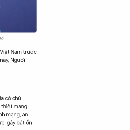
ao
a Việt Nam trước
 nay, Người
ia có chủ
 thiệt mạng.
ính mạng, an
ực, gây bất ổn