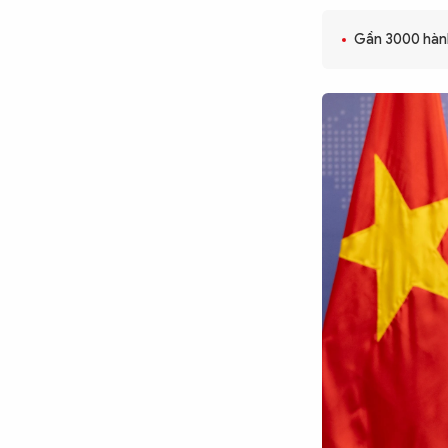
CÔNG NGHỆ
Gần 3000 hành
QUỐC TẾ
VĂN HÓA - THỂ THAO
BẠN ĐỌC & CAND
ĐA PHƯƠNG TIỆN
eMagazine
Podcast
Video
Ảnh
Infographic