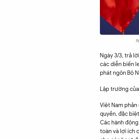
Chuyên trang
An ninh thế giới
Văn nghệ Công an
Chuyên đề
N
Ngày 3/3, trả l
các diễn biến 
phát ngôn Bộ N
Lập trường của
Việt Nam phản đ
quyền, đặc biệt
Các hành động n
toàn và lợi ích