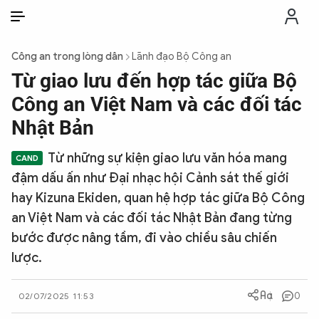
VI
VI
EN
Công an trong lòng dân
Lãnh đạo Bộ Công an
THỜI SỰ
Từ giao lưu đến hợp tác giữa Bộ
Công an Việt Nam và các đối tác
CHỐNG DIỄN BIẾN HÒA BÌNH
Nhật Bản
Từ những sự kiện giao lưu văn hóa mang
CÔNG AN TRONG LÒNG DÂN
đậm dấu ấn như Đại nhạc hội Cảnh sát thế giới
hay Kizuna Ekiden, quan hệ hợp tác giữa Bộ Công
XÃ HỘI
an Việt Nam và các đối tác Nhật Bản đang từng
bước được nâng tầm, đi vào chiều sâu chiến
PHÁP LUẬT
lược.
CÔNG NGHỆ
0
02/07/2025 11:53