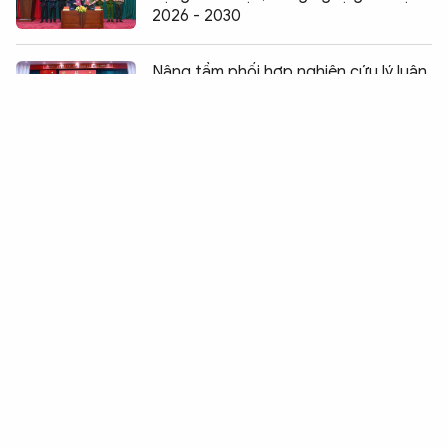
2026 - 2030
Chia sẻ:
0
Nâng tầm phối hợp nghiên cứu lý luận
trong tình hình mới
Mở rộng cơ sở pháp lý hợp tác
phòng, chống tội phạm giữa Việt Nam
và Brazil
Công an Gia Lai giữ vững thế chủ
động chiến lược, không để bị động,
bất ngờ
Bộ trưởng Lương Tam Quang tri ân
anh hùng liệt sĩ và người có công tại
Gia Lai