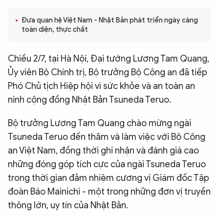
QUỐC TẾ
Đưa quan hệ Việt Nam - Nhật Bản phát triển ngày càng
toàn diện, thực chất
VĂN HÓA - THỂ THAO
Chiều 2/7, tại Hà Nội, Đại tướng Lương Tam Quang,
Ủy viên Bộ Chính trị, Bộ trưởng Bộ Công an đã tiếp
BẠN ĐỌC & CAND
Phó Chủ tịch Hiệp hội vì sức khỏe và an toàn an
ninh cộng đồng Nhật Bản Tsuneda Teruo.
ĐA PHƯƠNG TIỆN
eMagazine
Podcast
Bộ trưởng Lương Tam Quang chào mừng ngài
Tsuneda Teruo đến thăm và làm việc với Bộ Công
Video
Ảnh
an Việt Nam, đồng thời ghi nhận và đánh giá cao
Infographic
những đóng góp tích cực của ngài Tsuneda Teruo
Chuyên trang
An ninh thế giới
Văn nghệ Công an
trong thời gian đảm nhiệm cương vị Giám đốc Tập
Chuyên đề
đoàn Báo Mainichi - một trong những đơn vị truyền
thông lớn, uy tín của Nhật Bản.