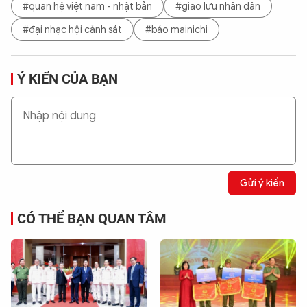
#quan hệ việt nam - nhật bản
#giao lưu nhân dân
#đại nhạc hội cảnh sát
#báo mainichi
Ý KIẾN CỦA BẠN
Gửi ý kiến
CÓ THỂ BẠN QUAN TÂM