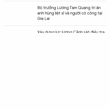
Bộ trưởng Lương Tam Quang tri ân
anh hùng liệt sĩ và người có công tại
Gia Lai
Chia sẻ:
0
Xây dựng lực lượng Cảnh sát điều tra
toàn quốc gần dân, trọng dân
Xây dựng lực lượng Cảnh sát nhân
dân cách mạng, chính quy, tinh nhuệ,
hiện đại
Tổng Bí thư, Chủ tịch nước Tô Lâm dự
gặp mặt Kỷ niệm 64 năm Ngày truyền
thống lực lượng Cảnh sát nhân dân
Bộ trưởng Lương Tam Quang gửi Thư