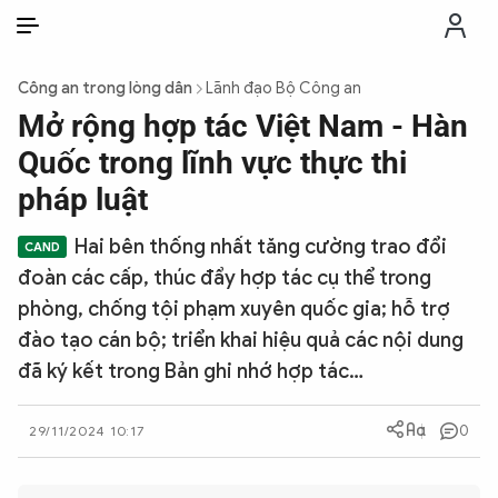
VI
VI
EN
Công an trong lòng dân
Lãnh đạo Bộ Công an
THỜI SỰ
Mở rộng hợp tác Việt Nam - Hàn
Quốc trong lĩnh vực thực thi
CHỐNG DIỄN BIẾN HÒA BÌNH
pháp luật
Hai bên thống nhất tăng cường trao đổi
CÔNG AN TRONG LÒNG DÂN
đoàn các cấp, thúc đẩy hợp tác cụ thể trong
phòng, chống tội phạm xuyên quốc gia; hỗ trợ
XÃ HỘI
đào tạo cán bộ; triển khai hiệu quả các nội dung
đã ký kết trong Bản ghi nhớ hợp tác…
PHÁP LUẬT
0
29/11/2024 10:17
CÔNG NGHỆ