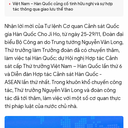
Việt Nam – Hàn Quốc củng cố tình hữu nghị và sự hợp
QUỐC TẾ
tác thông qua giao lưu thể thao
VĂN HÓA - THỂ THAO
Nhận lời mời của Tư lệnh Cơ quan Cảnh sát Quốc
gia Hàn Quốc Cho Ji Ho, từ ngày 25-29/11, Đoàn đại
biểu Bộ Công an do Trung tướng Nguyễn Văn Long,
BẠN ĐỌC & CAND
Thứ trưởng làm Trưởng đoàn đã có chuyến thăm,
làm việc tại Hàn Quốc; dự Hội nghị Hợp tác Cảnh
ĐA PHƯƠNG TIỆN
sát cấp Thứ trưởng Việt Nam – Hàn Quốc lần thứ 6
eMagazine
Podcast
và Diễn đàn Hợp tác Cảnh sát Hàn Quốc -
Video
Ảnh
ASEAN lần thứ nhất. Trong khuôn khổ chuyến công
tác, Thứ trưởng Nguyễn Văn Long và đoàn công
Infographic
tác đã tới thăm, làm việc với một số cơ quan thực
Chuyên trang
An ninh thế giới
Văn nghệ Công an
thi pháp luật của nước chủ nhà.
Chuyên đề