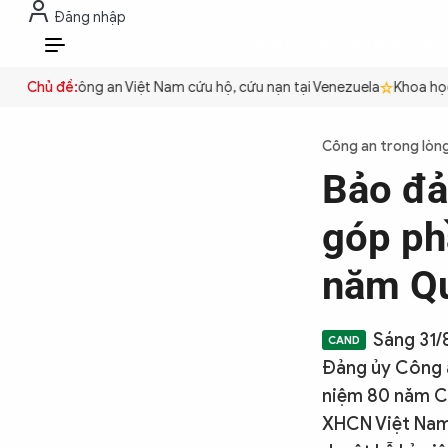
Đăng nhập
THỜI SỰ
CHỐNG DIỄN BIẾN HÒA B
VI
uyền
Chủ đề:
Công an Việt Nam cứu hộ, cứu nạn tại Venezuela
Khoa học cơ
THỜI SỰ
Công an trong lòn
Bảo đả
CHỐNG DIỄN BIẾN HÒA BÌNH
góp ph
CÔNG AN TRONG LÒNG DÂN
năm Q
XÃ HỘI
Sáng 31/
Đảng ủy Công a
niệm 80 năm C
PHÁP LUẬT
XHCN Việt Nam 