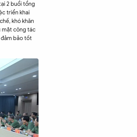
ại 2 buổi tổng
c triển khai
chế, khó khăn
c mặt công tác
ể đảm bảo tốt