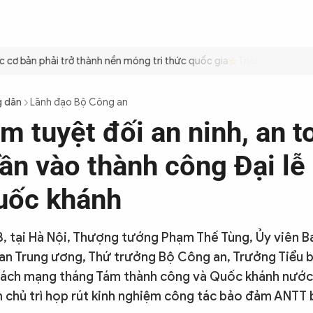
ÌNH
CÔNG AN TRONG LÒNG DÂN
XÃ HỘI
PHÁP LUẬT
QUỐC TẾ
VĂN HÓA - 
 bản phải trở thành nền móng tri thức quốc gia
Triệt để tiết kiệm 
g dân
Lãnh đạo Bộ Công an
m tuyệt đối an ninh, an t
ần vào thành công Đại lễ
uốc khánh
8, tại Hà Nội, Thượng tướng Phạm Thế Tùng, Ủy viên 
n Trung ương, Thứ trưởng Bộ Công an, Trưởng Tiểu 
ách mạng tháng Tám thành công và Quốc khánh nướ
chủ trì họp rút kinh nghiệm công tác bảo đảm ANTT 