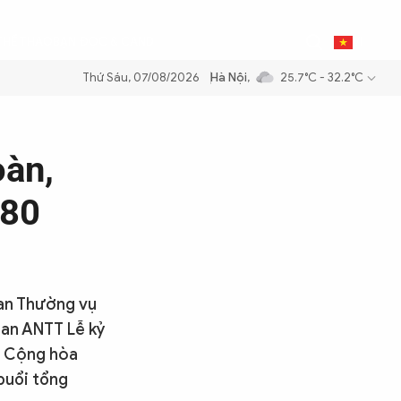
0
THỂ THAO
BẠN ĐỌC & CAND
VI
Thứ Sáu, 07/08/2026
Hà Nội
,
25.7°C - 32.2°C
xăng dầu để đảm bảo an ninh năng lượng quốc gia
Thực hiện Nghị quy
oàn,
 80
Ban Thường vụ
ban ANTT Lễ kỷ
c Cộng hòa
buổi tổng