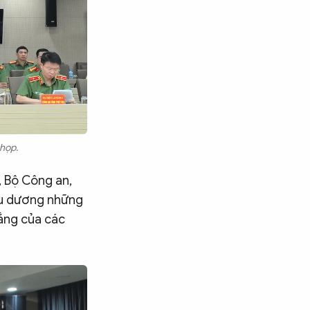
họp.
, Bộ Công an,
ểu dương những
ắng của các