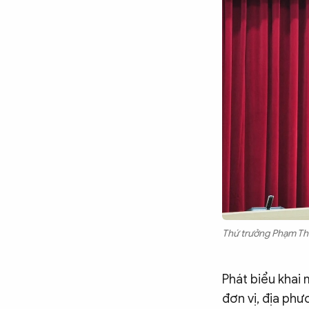
Chuyên trang
An ninh thế giới
Văn nghệ Công an
Chuyên đề
Thứ trưởng Phạm Thế
Phát biểu khai
đơn vị, địa phư