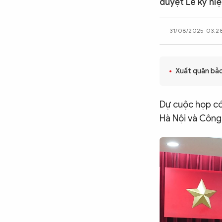
duyệt Lễ kỷ ni
CÔNG NGHỆ
31/08/2025 03:2
QUỐC TẾ
Xuất quân bảo
VĂN HÓA - THỂ THAO
Dự cuộc họp có
Hà Nội và Công 
BẠN ĐỌC & CAND
ĐA PHƯƠNG TIỆN
eMagazine
Podcast
Video
Ảnh
Infographic