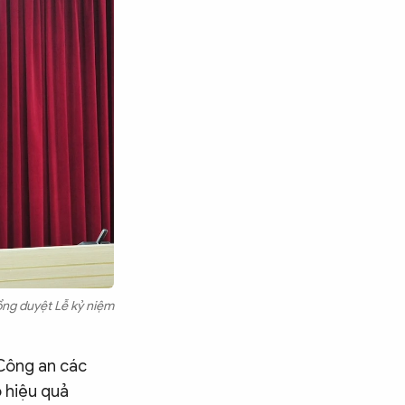
ổng duyệt Lễ kỷ niệm
Công an các
ó hiệu quả