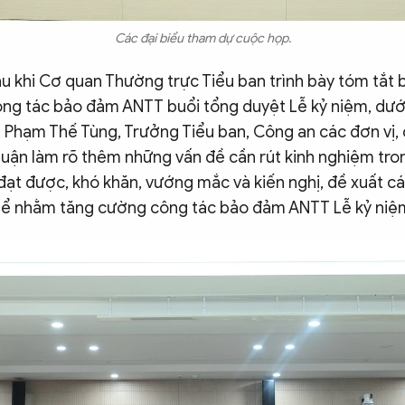
Các đại biểu tham dự cuộc họp.
au khi Cơ quan Thường trực Tiểu ban trình bày tóm tắt 
công tác bảo đảm ANTT buổi tổng duyệt Lễ kỷ niệm, dướ
 Phạm Thế Tùng, Trưởng Tiểu ban, Công an các đơn vị,
luận làm rõ thêm những vấn đề cần rút kinh nghiệm tro
đạt được, khó khăn, vướng mắc và kiến nghị, đề xuất cá
hể nhằm tăng cường công tác bảo đảm ANTT Lễ kỷ niệm