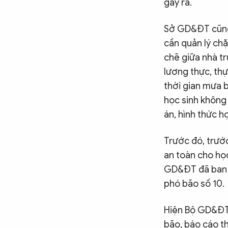
gây ra.
Sở GD&ĐT cũng 
cần quản lý chặ
chẽ giữa nhà t
lương thực, th
thời gian mưa 
học sinh không
án, hình thức h
Trước đó, trước
an toàn cho học
GD&ĐT đã ban 
phó bão số 10.
Hiện Bộ GD&ĐT 
bão, báo cáo th