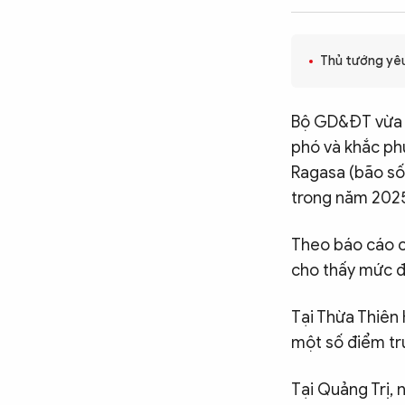
CÔNG NGHỆ
Thủ tướng yêu
QUỐC TẾ
Bộ GD&ĐT vừa c
phó và khắc ph
VĂN HÓA - THỂ THAO
Ragasa (bão số 
trong năm 2025,
BẠN ĐỌC & CAND
Theo báo cáo c
cho thấy mức đ
ĐA PHƯƠNG TIỆN
eMagazine
Podcast
Tại Thừa Thiên 
một số điểm tr
Video
Ảnh
Infographic
Tại Quảng Trị, 