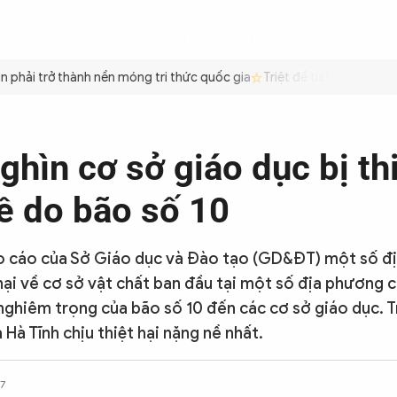
ÌNH
CÔNG AN TRONG LÒNG DÂN
XÃ HỘI
PHÁP LUẬT
QUỐC TẾ
VĂN HÓA - 
hải trở thành nền móng tri thức quốc gia
Triệt để tiết kiệm xăng d
hìn cơ sở giáo dục bị thi
ề do bão số 10
 cáo của Sở Giáo dục và Đào tạo (GD&ĐT) một số đ
hại về cơ sở vật chất ban đầu tại một số địa phương
ghiêm trọng của bão số 10 đến các cơ sở giáo dục. T
 Hà Tĩnh chịu thiệt hại nặng nề nhất.
7