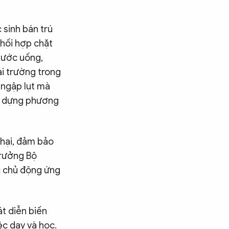
 sinh bán trú
phối hợp chặt
nước uống,
ại trường trong
 ngập lụt mà
ây dựng phương
 hại, đảm bảo
trưởng Bộ
 chủ động ứng
t diễn biến
ệc dạy và học.