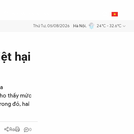
0
THỂ THAO
BẠN ĐỌC & CAND
VI
Thứ Tư, 05/08/2026
Hà Nội
,
24°C - 32.6°C
ầu để đảm bảo an ninh năng lượng quốc gia
Thực hiện Nghị quyết Đại
ệt hại
ịa
 cho thấy mức
rong đó, hai
0