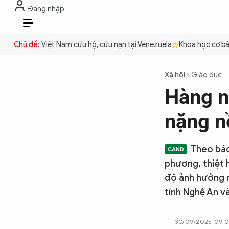
Đăng nhập
THỜI SỰ
CHỐNG DIỄN BIẾN HÒA B
VI
Công an Việt Nam cứu hộ, cứu nạn tại Venezuela
Chủ đề:
Khoa học cơ bản p
THỜI SỰ
Xã hội
Giáo dục
Hàng ng
CHỐNG DIỄN BIẾN HÒA BÌNH
nặng n
CÔNG AN TRONG LÒNG DÂN
Theo báo
phương, thiệt 
XÃ HỘI
độ ảnh hưởng n
tỉnh Nghệ An và
PHÁP LUẬT
30/09/2025 09:0