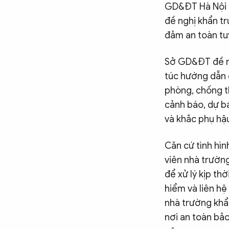
GD&ĐT Hà Nội đ
đề nghị khẩn t
đảm an toàn tuy
Sở GD&ĐT đề ngh
túc hướng dẫn 
phòng, chống th
cảnh báo, dự bá
và khắc phụ hậu
Căn cứ tình hìn
viên nhà trường
để xử lý kịp th
hiểm và liên h
nhà trường khẩn
nơi an toàn bảo