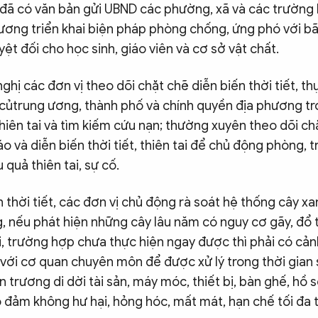
ã có văn bản gửi UBND các phường, xã và các trường 
rương triển khai biện pháp phòng chống, ứng phó với bã
ệt đối cho học sinh, giáo viên và cơ sở vật chất.
ị các đơn vị theo dõi chặt chẽ diễn biến thời tiết, t
củtrung ương, thành phố và chính quyền địa phương tr
iên tai và tìm kiếm cứu nạn; thường xuyên theo dõi chặ
o và diễn biến thời tiết, thiên tai để chủ động phòng, 
 quả thiên tai, sự cố.
h thời tiết, các đơn vị chủ động rà soát hệ thống cây x
, nếu phát hiện những cây lâu năm có nguy cơ gãy, đổ 
ời, trường hợp chưa thực hiện ngay được thì phải có cả
ệ với cơ quan chuyên môn để được xử lý trong thời gian
 trương di dời tài sản, máy móc, thiết bị, bàn ghế, hồ 
 đảm không hư hại, hỏng hóc, mất mát, hạn chế tối đa t