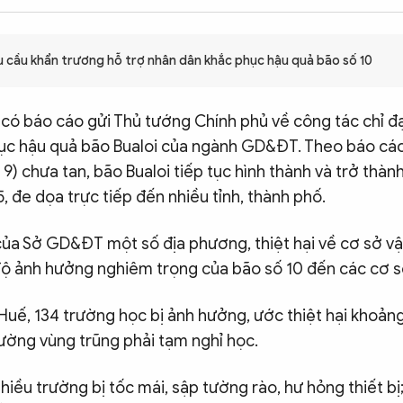
 cầu khẩn trương hỗ trợ nhân dân khắc phục hậu quả bão số 10
ó báo cáo gửi Thủ tướng Chính phủ về công tác chỉ đ
ục hậu quả bão Bualoi của ngành GD&ĐT. Theo báo cáo,
9) chưa tan, bão Bualoi tiếp tục hình thành và trở thàn
 đe dọa trực tiếp đến nhiều tỉnh, thành phố.
ủa Sở GD&ĐT một số địa phương, thiệt hại về cơ sở vậ
ộ ảnh hưởng nghiêm trọng của bão số 10 đến các cơ s
Huế, 134 trường học bị ảnh hưởng, ước thiệt hại khoảng 
ường vùng trũng phải tạm nghỉ học.
nhiều trường bị tốc mái, sập tường rào, hư hỏng thiết bị