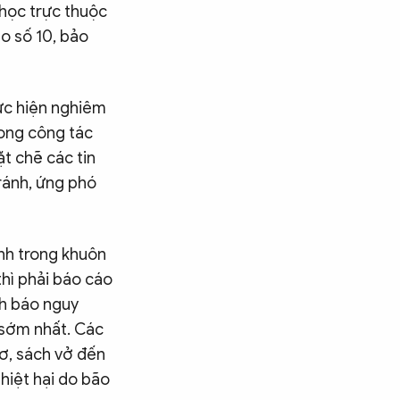
học trực thuộc
o số 10, bảo
hực hiện nghiêm
ong công tác
t chẽ các tin
tránh, ứng phó
anh trong khuôn
thì phải báo cáo
nh báo nguy
 sớm nhất. Các
sơ, sách vở đến
hiệt hại do bão
Tìm kiếm