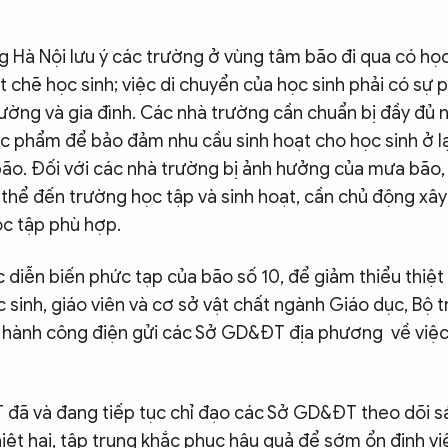
Hà Nội lưu ý các trường ở vùng tâm bão đi qua có học
t chẽ học sinh; việc di chuyển của học sinh phải có sự 
rường và gia đình. Các nhà trường cần chuẩn bị đầy đủ 
ực phẩm để bảo đảm nhu cầu sinh hoạt cho học sinh ở l
bão. Đối với các nhà trường bị ảnh hưởng của mưa bão,
 thể đến trường học tập và sinh hoạt, cần chủ động x
ọc tập phù hợp.
 diễn biến phức tạp của bão số 10, để giảm thiểu thiệt
 sinh, giáo viên và cơ sở vật chất ngành Giáo dục, Bộ 
hành công điện gửi các Sở GD&ĐT địa phương về việc
đã và đang tiếp tục chỉ đạo các Sở GD&ĐT theo dõi sá
iệt hại, tập trung khắc phục hậu quả để sớm ổn định vi