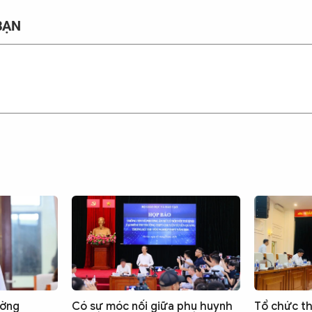
BẠN
ường
Có sự móc nối giữa phụ huynh
Tổ chức thi