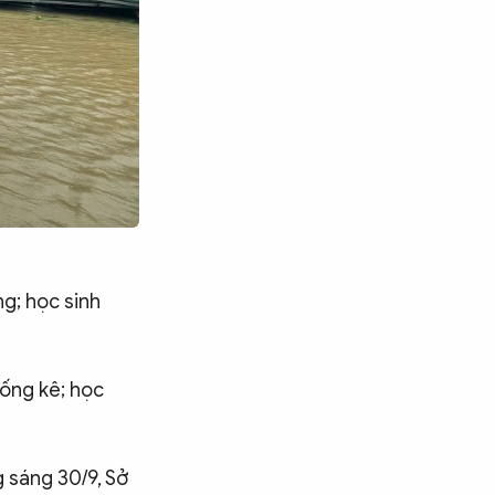
ng; học sinh
hống kê; học
g sáng 30/9, Sở