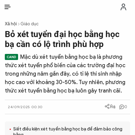
VI
VI
EN
Xã hội
Giáo dục
THỜI SỰ
Bỏ xét tuyển đại học bằng học
bạ cần có lộ trình phù hợp
CHỐNG DIỄN BIẾN HÒA BÌNH
Mặc dù xét tuyển bằng học bạ là phương
thức xét tuyển phổ biến của các trường đại học
CÔNG AN TRONG LÒNG DÂN
trong những năm gần đây, có tỉ lệ thí sinh nhập
học cao với khoảng 30-50%. Tuy nhiên, phương
XÃ HỘI
thức xét tuyển bằng học bạ luôn gây tranh cãi.
PHÁP LUẬT
0
24/09/2025 00:30
CÔNG NGHỆ
Siết điều kiện xét tuyển bằng học bạ để đảm bảo công
bằng