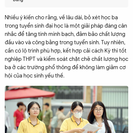
QUỐC TẾ
Nhiều ý kiến cho rằng, về lâu dài, bỏ xét học bạ
trong tuyển sinh đại học là một giải pháp đáng cân
VĂN HÓA - THỂ THAO
nhắc để tăng tính minh bạch, đảm bảo chất lượng
đầu vào và công bằng trong tuyển sinh. Tuy nhiên,
BẠN ĐỌC & CAND
cần có lộ trình phù hợp, kết hợp cải cách Kỳ thi tốt
nghiệp THPT và kiểm soát chặt chẽ chất lượng học
ĐA PHƯƠNG TIỆN
bạ ở các trường phổ thông để không làm giảm cơ
eMagazine
Podcast
hội của học sinh yếu thế.
Video
Ảnh
Infographic
Chuyên trang
An ninh thế giới
Văn nghệ Công an
Chuyên đề