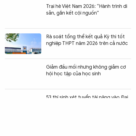
Trại hè Việt Nam 2026: “Hành trình di
sản, gắn kết cội nguồn”
Rà soát tổng thể kết quả Kỳ thi tốt
nghiệp THPT năm 2026 trên cả nước
Giảm đầu mối nhưng không giảm cơ
hội học tập của học sinh
Chia sẻ:
0
53 thí sinh xét tuyển tài năng vào Đại
học Bách khoa Hà Nội đạt điểm tuyệt
đối
Chính sách nhân văn, đảm bảo công
bằng giáo dục