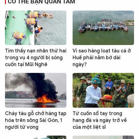
CÓ THỂ BẠN QUAN TÂM
Tìm thấy nạn nhân thứ hai
Vì sao hàng loạt tàu cá ở
trong vụ 4 người bị sóng
Huế phải nằm bờ dài
cuốn tại Mũi Nghê
ngày?
Cháy tàu gỗ chở hàng tạp
Từ cuốn sổ tay trong
hóa trên sông Sài Gòn, 1
hang đá và ngày trở về
người tử vong
của một liệt sĩ