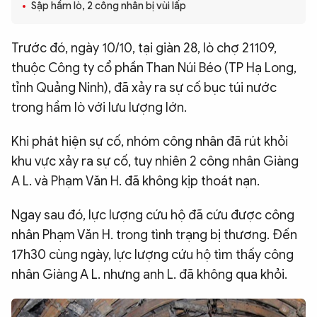
Sập hầm lò, 2 công nhân bị vùi lấp
QUỐC TẾ
Trước đó, ngày 10/10, tại giàn 28, lò chợ 21109,
VĂN HÓA - THỂ THAO
thuộc Công ty cổ phần Than Núi Béo (TP Hạ Long,
tỉnh Quảng Ninh), đã xảy ra sự cố bục túi nước
BẠN ĐỌC & CAND
trong hầm lò với lưu lượng lớn.
Khi phát hiện sự cố, nhóm công nhân đã rút khỏi
ĐA PHƯƠNG TIỆN
khu vực xảy ra sự cố, tuy nhiên 2 công nhân Giàng
eMagazine
Podcast
A L. và Phạm Văn H. đã không kịp thoát nạn.
Video
Ảnh
Ngay sau đó, lực lượng cứu hộ đã cứu được công
Infographic
nhân Phạm Văn H. trong tình trạng bị thương. Đến
17h30 cùng ngày, lực lượng cứu hộ tìm thấy công
Chuyên trang
An ninh thế giới
Văn nghệ Công an
Chuyên đề
nhân Giàng A L. nhưng anh L. đã không qua khỏi.