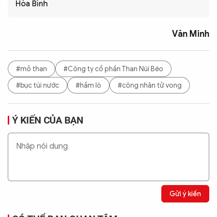
Hòa Bình
Văn Minh
#mỏ than
#Công ty cổ phần Than Núi Béo
#bục túi nước
#hầm lò
#công nhân tử vong
Ý KIẾN CỦA BẠN
Gửi ý kiến