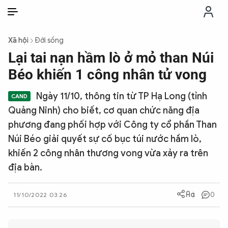
VI
VI
EN
Xã hội
Đời sống
THỜI SỰ
Lại tai nạn hầm lò ở mỏ than Núi
Béo khiến 1 công nhân tử vong
CHỐNG DIỄN BIẾN HÒA BÌNH
Ngày 11/10, thông tin từ TP Hạ Long (tỉnh
Quảng Ninh) cho biết, cơ quan chức năng địa
CÔNG AN TRONG LÒNG DÂN
phương đang phối hợp với Công ty cổ phần Than
Núi Béo giải quyết sự cố bục túi nước hầm lò,
XÃ HỘI
khiến 2 công nhân thương vong vừa xảy ra trên
địa bàn.
PHÁP LUẬT
0
11/10/2022 03:26
CÔNG NGHỆ