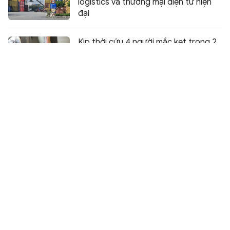
logistics và thương mại điện tử hiện
đại
Chia sẻ:
0
Kịp thời cứu 4 người mắc kẹt trong 2
đám cháy
TP Hồ Chí Minh tiếp nhận 47 công
dân Việt Nam bị Hoa Kỳ trục xuất
Yêu cầu doanh nghiệp rà soát, chấn
chỉnh hoạt động lữ hành
Công an Đồng Nai kiểm soát, ngăn
thực phẩm độc hại ra thị trường