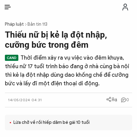
VI
VI
EN
Pháp luật
Bản tin 113
THỜI SỰ
Thiếu nữ bị kẻ lạ đột nhập,
cưỡng bức trong đêm
CHỐNG DIỄN BIẾN HÒA BÌNH
Thời điểm xảy ra vụ việc vào đêm khuya,
thiếu nữ 17 tuổi trình báo đang ở nhà cùng bà nội
CÔNG AN TRONG LÒNG DÂN
thì kẻ lạ đột nhập dùng dao khống chế để cưỡng
bức và lấy đi một điện thoại di động.
XÃ HỘI
0
14/05/2024 04:31
PHÁP LUẬT
Lừa chở về rồi hiếp dâm bé gái 10 tuổi
CÔNG NGHỆ