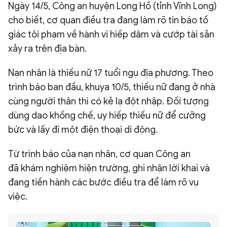
Ngày 14/5, Công an huyện Long Hồ (tỉnh Vĩnh Long)
QUỐC TẾ
cho biết, cơ quan điều tra đang làm rõ tin báo tố
giác tội phạm về hành vi hiếp dâm và cướp tài sản
VĂN HÓA - THỂ THAO
xảy ra trên địa bàn.
Nạn nhân là thiếu nữ 17 tuổi ngụ địa phương. Theo
BẠN ĐỌC & CAND
trình báo ban đầu, khuya 10/5, thiếu nữ đang ở nhà
cùng người thân thì có kẻ lạ đột nhập. Đối tượng
ĐA PHƯƠNG TIỆN
dùng dao khống chế, uy hiếp thiếu nữ để cưỡng
eMagazine
Podcast
bức và lấy đi một điện thoại di động.
Video
Ảnh
Từ trình báo của nạn nhân, cơ quan Công an
Infographic
đã khám nghiệm hiện trường, ghi nhận lời khai và
đang tiến hành các bước điều tra để làm rõ vụ
Chuyên trang
An ninh thế giới
Văn nghệ Công an
Chuyên đề
việc.