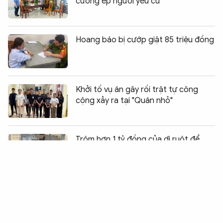
cưỡng ép người yêu cũ
Hoang báo bị cướp giật 85 triệu đồng
Khởi tố vụ án gây rối trật tự công
cộng xảy ra tại "Quán nhỏ"
Chia sẻ:
0
Trộm hơn 1 tỷ đồng của dì ruột để
đầu tư tiền ảo
CSGT Công an Quảng Trị bắt đối
tượng vận chuyển hơn 100kg pháo
hoa nhập lậu