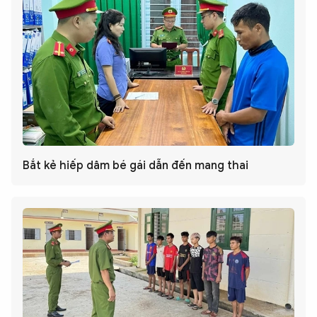
Bắt kẻ hiếp dâm bé gái dẫn đến mang thai