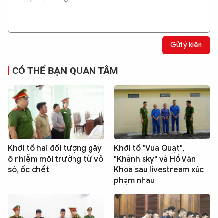
Gửi ý kiến
CÓ THỂ BẠN QUAN TÂM
Khởi tố hai đối tượng gây
Khởi tố "Vua Quạt",
ô nhiễm môi trường từ vỏ
"Khánh sky" và Hồ Văn
sò, ốc chết
Khoa sau livestream xúc
phạm nhau