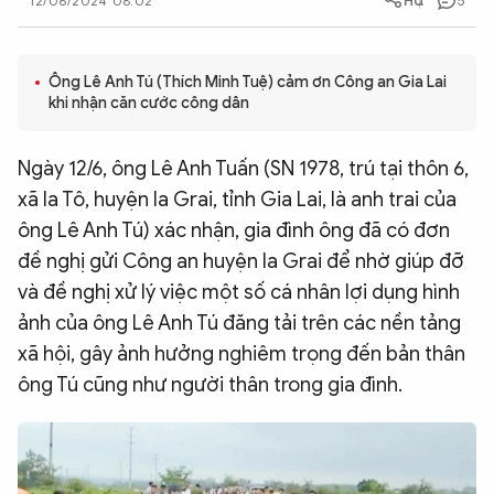
5
12/06/2024 08:02
QUỐC TẾ
Ông Lê Anh Tú (Thích Minh Tuệ) cảm ơn Công an Gia Lai
VĂN HÓA - THỂ THAO
khi nhận căn cước công dân
BẠN ĐỌC & CAND
Ngày 12/6, ông Lê Anh Tuấn (SN 1978, trú tại thôn 6,
xã Ia Tô, huyện Ia Grai, tỉnh Gia Lai, là anh trai của
ông Lê Anh Tú) xác nhận, gia đình ông đã có đơn
ĐA PHƯƠNG TIỆN
đề nghị gửi Công an huyện Ia Grai để nhờ giúp đỡ
eMagazine
Podcast
và đề nghị xử lý việc một số cá nhân lợi dụng hình
Video
Ảnh
ảnh của ông Lê Anh Tú đăng tải trên các nền tảng
xã hội, gây ảnh hưởng nghiêm trọng đến bản thân
Infographic
ông Tú cũng như người thân trong gia đình.
Chuyên trang
An ninh thế giới
Văn nghệ Công an
Chuyên đề