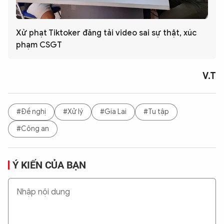
Xử phạt Tiktoker đăng tải video sai sự thật, xúc
phạm CSGT
V.T
#Đề nghị
#Xử lý
#Gia Lai
#Tu tập
#Công an
Ý KIẾN CỦA BẠN