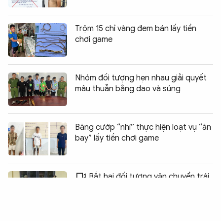
Trộm 15 chỉ vàng đem bán lấy tiền
chơi game
Nhóm đối tượng hẹn nhau giải quyết
mâu thuẫn bằng dao và súng
Băng cướp “nhí” thực hiện loạt vụ “ăn
bay” lấy tiền chơi game
Chia sẻ:
5
Bắt hai đối tượng vận chuyển trái
phép 633 kg pháo hoa nổ và ma túy