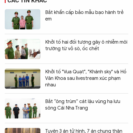
CÁC TIN KHÁC
Bắt khẩn cấp bảo mẫu bạo hành trẻ
em
Khởi tố hai đối tượng gây ô nhiễm môi
trường từ vỏ sò, ốc chết
Khởi tố "Vua Quạt", "Khánh sky" và Hồ
Văn Khoa sau livestream xúc phạm
nhau
Bắt “ông trùm” cát lậu vùng hạ lưu
sông Cái Nha Trang
Tuyên 3 án tử hình, 7 án chung thân