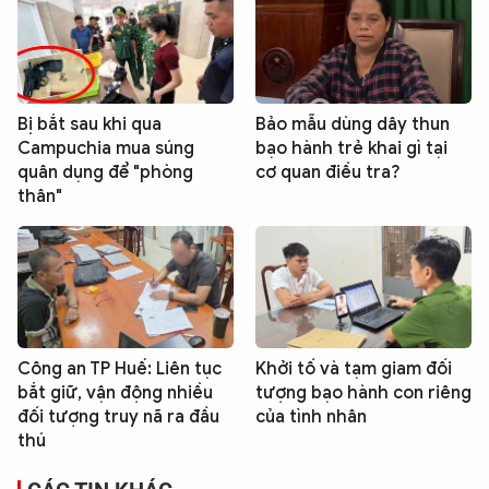
Bị bắt sau khi qua
Bảo mẫu dùng dây thun
Campuchia mua súng
bạo hành trẻ khai gì tại
quân dụng để "phòng
cơ quan điều tra?
thân"
Công an TP Huế: Liên tục
Khởi tố và tạm giam đối
bắt giữ, vận động nhiều
tượng bạo hành con riêng
đối tượng truy nã ra đầu
của tình nhân
thú