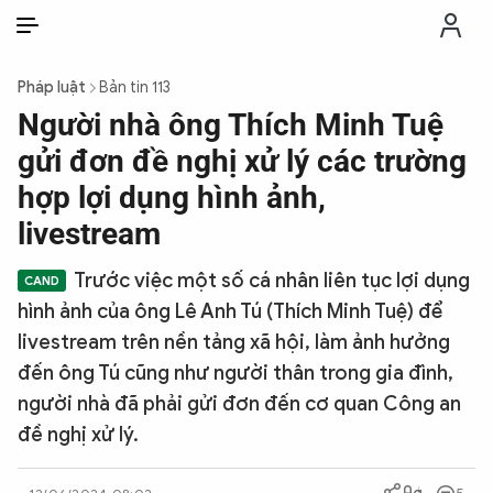
VI
VI
EN
Pháp luật
Bản tin 113
THỜI SỰ
Người nhà ông Thích Minh Tuệ
gửi đơn đề nghị xử lý các trường
CHỐNG DIỄN BIẾN HÒA BÌNH
hợp lợi dụng hình ảnh,
livestream
CÔNG AN TRONG LÒNG DÂN
Trước việc một số cá nhân liên tục lợi dụng
hình ảnh của ông Lê Anh Tú (Thích Minh Tuệ) để
XÃ HỘI
livestream trên nền tảng xã hội, làm ảnh hưởng
đến ông Tú cũng như người thân trong gia đình,
PHÁP LUẬT
người nhà đã phải gửi đơn đến cơ quan Công an
đề nghị xử lý.
CÔNG NGHỆ