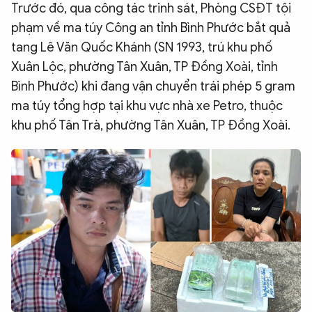
Trước đó, qua công tác trinh sát, Phòng CSĐT tội
QUỐC TẾ
phạm về ma túy Công an tỉnh Bình Phước bắt quả
tang Lê Văn Quốc Khánh (SN 1993, trú khu phố
VĂN HÓA - THỂ THAO
Xuân Lộc, phường Tân Xuân, TP Đồng Xoài, tỉnh
Bình Phước) khi đang vận chuyển trái phép 5 gram
BẠN ĐỌC & CAND
ma túy tổng hợp tại khu vực nhà xe Petro, thuộc
khu phố Tân Trà, phường Tân Xuân, TP Đồng Xoài.
ĐA PHƯƠNG TIỆN
eMagazine
Podcast
Video
Ảnh
Infographic
Chuyên trang
An ninh thế giới
Văn nghệ Công an
Chuyên đề