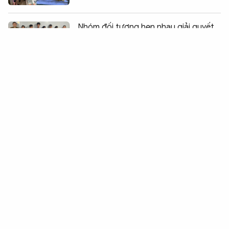
Chia sẻ:
0
Nhóm đối tượng hẹn nhau giải quyết
mâu thuẫn bằng dao và súng
Băng cướp “nhí” thực hiện loạt vụ “ăn
bay” lấy tiền chơi game
Bắt hai đối tượng vận chuyển trái
phép 633 kg pháo hoa nổ và ma túy
Tuyên phạt bị cáo Đoàn Bảo Châu 7
năm tù vì tuyên truyền chống Nhà
nước