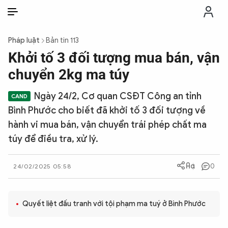
VI
VI
EN
Pháp luật
Bản tin 113
THỜI SỰ
Khởi tố 3 đối tượng mua bán, vận
chuyển 2kg ma túy
CHỐNG DIỄN BIẾN HÒA BÌNH
Ngày 24/2, Cơ quan CSĐT Công an tỉnh
Bình Phước cho biết đã khởi tố 3 đối tượng về
CÔNG AN TRONG LÒNG DÂN
hành vi mua bán, vận chuyển trái phép chất ma
túy để điều tra, xử lý.
XÃ HỘI
0
24/02/2025 05:58
PHÁP LUẬT
Quyết liệt đấu tranh với tội phạm ma tuý ở Bình Phước
CÔNG NGHỆ