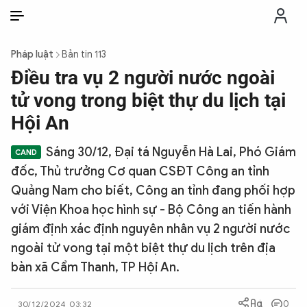
VI
VI
EN
Pháp luật
Bản tin 113
THỜI SỰ
Điều tra vụ 2 người nước ngoài
tử vong trong biệt thự du lịch tại
CHỐNG DIỄN BIẾN HÒA BÌNH
Hội An
Sáng 30/12, Đại tá Nguyễn Hà Lai, Phó Giám
CÔNG AN TRONG LÒNG DÂN
đốc, Thủ trưởng Cơ quan CSĐT Công an tỉnh
Quảng Nam cho biết, Công an tỉnh đang phối hợp
XÃ HỘI
với Viện Khoa học hình sự - Bộ Công an tiến hành
giám định xác định nguyên nhân vụ 2 người nước
PHÁP LUẬT
ngoài tử vong tại một biệt thự du lịch trên địa
bàn xã Cẩm Thanh, TP Hội An.
CÔNG NGHỆ
0
30/12/2024 03:32