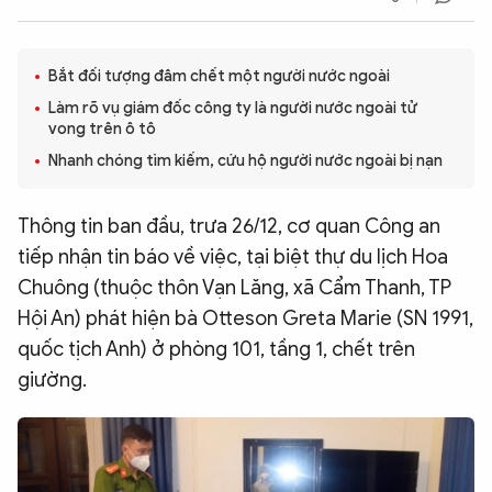
QUỐC TẾ
Bắt đối tượng đâm chết một người nước ngoài
VĂN HÓA - THỂ THAO
Làm rõ vụ giám đốc công ty là người nước ngoài tử
vong trên ô tô
Nhanh chóng tìm kiếm, cứu hộ người nước ngoài bị nạn
BẠN ĐỌC & CAND
Thông tin ban đầu, trưa 26/12, cơ quan Công an
ĐA PHƯƠNG TIỆN
tiếp nhận tin báo về việc, tại biệt thự du lịch Hoa
eMagazine
Podcast
Chuông (thuộc thôn Vạn Lăng, xã Cẩm Thanh, TP
Video
Ảnh
Hội An) phát hiện bà Otteson Greta Marie (SN 1991,
quốc tịch Anh) ở phòng 101, tầng 1, chết trên
Infographic
giường.
Chuyên trang
An ninh thế giới
Văn nghệ Công an
Chuyên đề