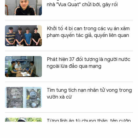
nhà "Vua Quạt" chửi bới, gây rối
Khởi tố 4 bị can trong các vụ án xâm
phạm quyền tác giả, quyền liên quan
Phát hiện 37 đối tượng là người nước
ngoài lừa đảo qua mạng
Tìm tung tích nạn nhân tử vong trong
vườn xà cừ
Chia sẻ:
0
Từng lĩnh án tù chung thân, tên cướp
lại tái diễn trò “ăn bay”