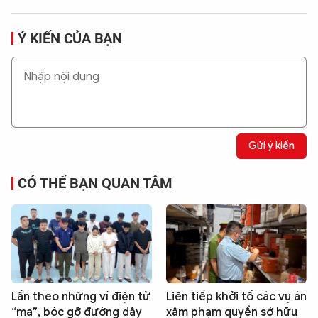
Ý KIẾN CỦA BẠN
Gửi ý kiến
CÓ THỂ BẠN QUAN TÂM
Lần theo những ví điện tử
Liên tiếp khởi tố các vụ án
“ma”, bóc gỡ đường dây
xâm phạm quyền sở hữu