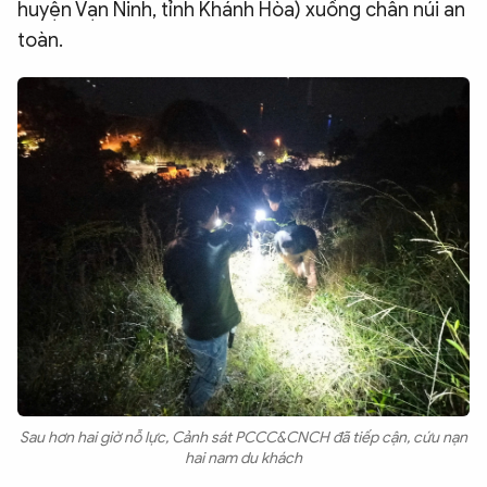
huyện Vạn Ninh, tỉnh Khánh Hòa) xuống chân núi an
toàn.
Sau hơn hai giờ nỗ lực, Cảnh sát PCCC&CNCH đã tiếp cận, cứu nạn
hai nam du khách