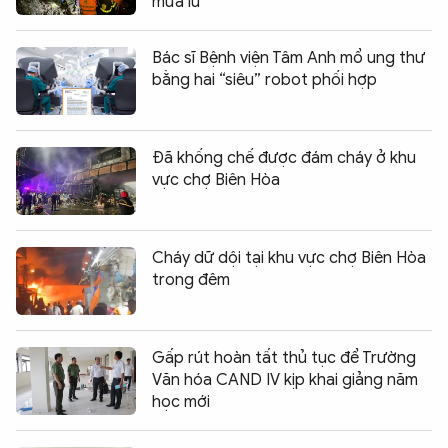
mưa lũ
Bác sĩ Bệnh viện Tâm Anh mổ ung thư
bằng hai “siêu” robot phối hợp
Đã khống chế được đám cháy ở khu
vực chợ Biên Hòa
Cháy dữ dội tại khu vực chợ Biên Hòa
trong đêm
Gấp rút hoàn tất thủ tục để Trường
Văn hóa CAND IV kịp khai giảng năm
học mới