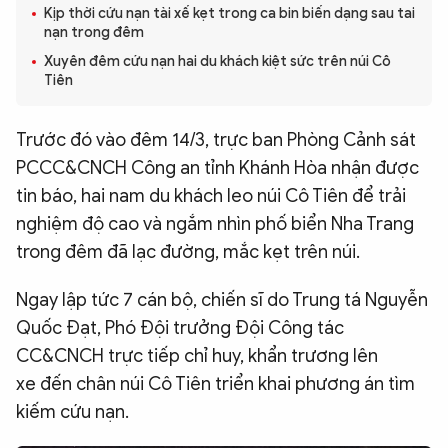
Kịp thời cứu nạn tài xế kẹt trong ca bin biến dạng sau tai
QUỐC TẾ
nạn trong đêm
Xuyên đêm cứu nạn hai du khách kiệt sức trên núi Cô
Tiên
VĂN HÓA - THỂ THAO
Trước đó vào đêm 14/3, trực ban Phòng Cảnh sát
BẠN ĐỌC & CAND
PCCC&CNCH Công an tỉnh Khánh Hòa nhận được
tin báo, hai nam du khách leo núi Cô Tiên để trải
ĐA PHƯƠNG TIỆN
nghiệm độ cao và ngắm nhìn phố biển Nha Trang
eMagazine
Podcast
trong đêm đã lạc đường, mắc kẹt trên núi.
Video
Ảnh
Ngay lập tức 7 cán bộ, chiến sĩ do Trung tá Nguyễn
Infographic
Quốc Đạt, Phó Đội trưởng Đội Công tác
CC&CNCH trực tiếp chỉ huy, khẩn trương lên
Chuyên trang
An ninh thế giới
Văn nghệ Công an
Chuyên đề
xe đến chân núi Cô Tiên triển khai phương án tìm
kiếm cứu nạn.