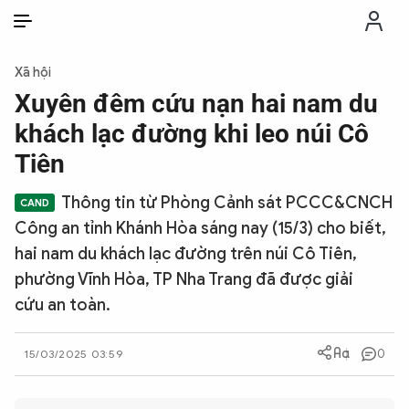
VI
VI
EN
Xã hội
THỜI SỰ
Xuyên đêm cứu nạn hai nam du
khách lạc đường khi leo núi Cô
CHỐNG DIỄN BIẾN HÒA BÌNH
Tiên
Thông tin từ Phòng Cảnh sát PCCC&CNCH
CÔNG AN TRONG LÒNG DÂN
Công an tỉnh Khánh Hòa sáng nay (15/3) cho biết,
hai nam du khách lạc đường trên núi Cô Tiên,
XÃ HỘI
phường Vĩnh Hòa, TP Nha Trang đã được giải
cứu an toàn.
PHÁP LUẬT
0
15/03/2025 03:59
CÔNG NGHỆ