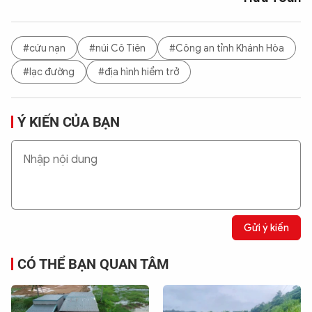
#cứu nạn
#núi Cô Tiên
#Công an tỉnh Khánh Hòa
#lạc đường
#địa hình hiểm trở
Ý KIẾN CỦA BẠN
Gửi ý kiến
CÓ THỂ BẠN QUAN TÂM