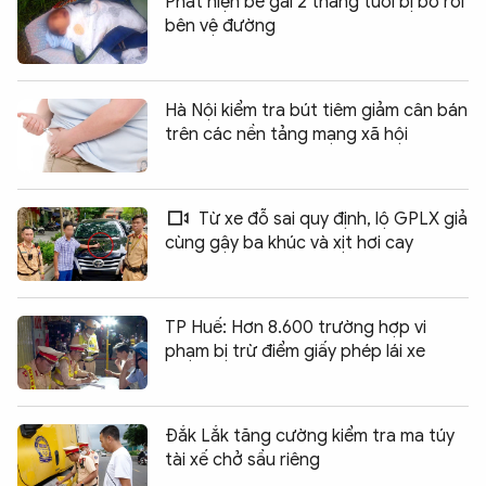
Phát hiện bé gái 2 tháng tuổi bị bỏ rơi
bên vệ đường
Hà Nội kiểm tra bút tiêm giảm cân bán
trên các nền tảng mạng xã hội
Từ xe đỗ sai quy định, lộ GPLX giả
cùng gậy ba khúc và xịt hơi cay
TP Huế: Hơn 8.600 trường hợp vi
phạm bị trừ điểm giấy phép lái xe
Đắk Lắk tăng cường kiểm tra ma túy
tài xế chở sầu riêng