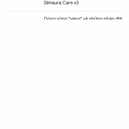
Slimaura Care x3
Chia sẻ:
0
Dòng sông "vàng" và những phận đời
lam lũ
TP Hồ Chí Minh kiến tạo hệ sinh thái
logistics và thương mại điện tử hiện
đại
Có sự móc nối giữa phụ huynh và giáo
viên tại điểm thi Trường THPT chuyên
Tuyên Quang
Kịp thời cứu 4 người mắc kẹt trong 2
đám cháy