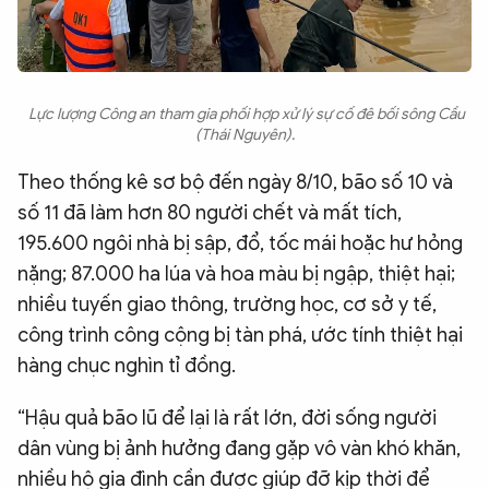
Lực lượng Công an tham gia phối hợp xử lý sự cố đê bối sông Cầu
(Thái Nguyên).
Theo thống kê sơ bộ đến ngày 8/10, bão số 10 và
số 11 đã làm hơn 80 người chết và mất tích,
195.600 ngôi nhà bị sập, đổ, tốc mái hoặc hư hỏng
nặng; 87.000 ha lúa và hoa màu bị ngập, thiệt hại;
nhiều tuyến giao thông, trường học, cơ sở y tế,
công trình công cộng bị tàn phá, ước tính thiệt hại
hàng chục nghìn tỉ đồng.
“Hậu quả bão lũ để lại là rất lớn, đời sống người
dân vùng bị ảnh hưởng đang gặp vô vàn khó khăn,
nhiều hộ gia đình cần được giúp đỡ kịp thời để