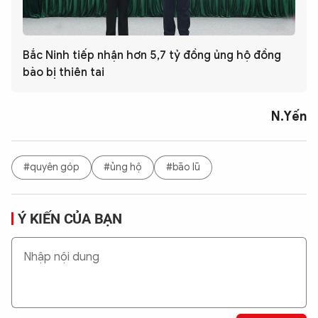
Bắc Ninh tiếp nhận hơn 5,7 tỷ đồng ủng hộ đồng
bào bị thiên tai
N.Yến
#quyên góp
#ủng hộ
#bão lũ
Ý KIẾN CỦA BẠN