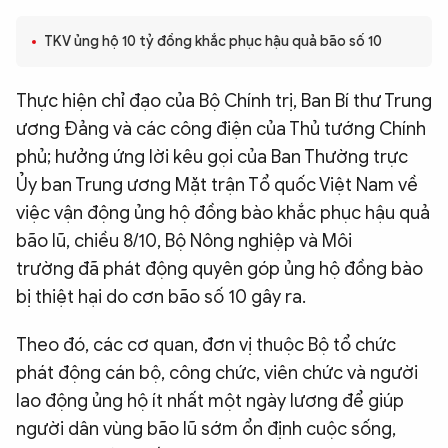
QUỐC TẾ
TKV ủng hộ 10 tỷ đồng khắc phục hậu quả bão số 10
VĂN HÓA - THỂ THAO
Thực hiện chỉ đạo của Bộ Chính trị, Ban Bí thư Trung
ương Đảng và các công điện của Thủ tướng Chính
BẠN ĐỌC & CAND
phủ; hưởng ứng lời kêu gọi của Ban Thường trực
Ủy ban Trung ương Mặt trận Tổ quốc Việt Nam về
việc vận động ủng hộ đồng bào khắc phục hậu quả
ĐA PHƯƠNG TIỆN
bão lũ, chiều 8/10, Bộ Nông nghiệp và Môi
eMagazine
Podcast
trường đã phát động quyên góp ủng hộ đồng bào
Video
Ảnh
bị thiệt hại do cơn bão số 10 gây ra.
Infographic
Theo đó, các cơ quan, đơn vị thuộc Bộ tổ chức
Chuyên trang
An ninh thế giới
Văn nghệ Công an
phát động cán bộ, công chức, viên chức và người
Chuyên đề
lao động ủng hộ ít nhất một ngày lương để giúp
người dân vùng bão lũ sớm ổn định cuộc sống,