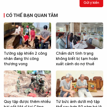
Gửi ý kiến
CÓ THỂ BẠN QUAN TÂM
Tường sập khiến 2 công
Chấm dứt tình trạng
nhân đang thi công
không biết bị tạm hoãn
thương vong
xuất cảnh do nợ thuế
Quy tập được thêm nhiều
Từ bức ảnh dưới mộ tập
hài cốt liệt sĩ tại Công
thể sau hơn 50 năm hé lộ