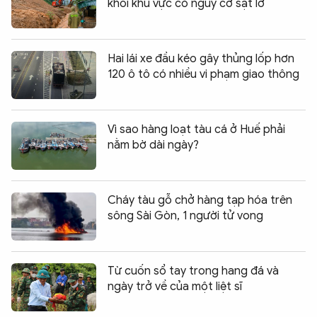
khỏi khu vực có nguy cơ sạt lở
Hai lái xe đầu kéo gây thủng lốp hơn
120 ô tô có nhiều vi phạm giao thông
Vì sao hàng loạt tàu cá ở Huế phải
nằm bờ dài ngày?
Cháy tàu gỗ chở hàng tạp hóa trên
sông Sài Gòn, 1 người tử vong
Từ cuốn sổ tay trong hang đá và
ngày trở về của một liệt sĩ