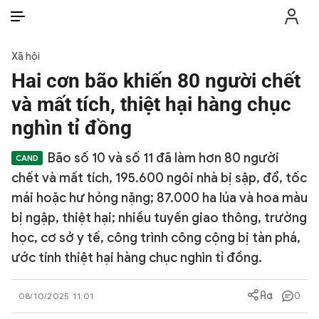
VI
VI
EN
Xã hội
THỜI SỰ
Hai cơn bão khiến 80 người chết
và mất tích, thiệt hại hàng chục
CHỐNG DIỄN BIẾN HÒA BÌNH
nghìn tỉ đồng
Bão số 10 và số 11 đã làm hơn 80 người
CÔNG AN TRONG LÒNG DÂN
chết và mất tích, 195.600 ngôi nhà bị sập, đổ, tốc
mái hoặc hư hỏng nặng; 87.000 ha lúa và hoa màu
XÃ HỘI
bị ngập, thiệt hại; nhiều tuyến giao thông, trường
học, cơ sở y tế, công trình công cộng bị tàn phá,
PHÁP LUẬT
ước tính thiệt hại hàng chục nghìn tỉ đồng.
CÔNG NGHỆ
0
08/10/2025 11:01