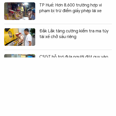
TP Huế: Hơn 8.600 trường hợp vi
phạm bị trừ điểm giấy phép lái xe
Đắk Lắk tăng cường kiểm tra ma túy
tài xế chở sầu riêng
Chia sẻ:
0
CSGT hỗ trợ đưa người đột quỵ vào
bệnh viện kịp "giờ vàng" chữa trị
Xe tải tông sập cầu, hai người trên xe
may mắn thoát nạn
Kịp thời cứu người đàn ông bị điện
giật khi chặt cây trên mái nhà