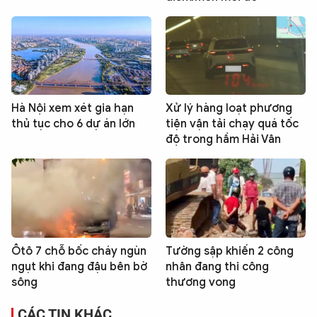
Hà Nội xem xét gia hạn
Xử lý hàng loạt phương
thủ tục cho 6 dự án lớn
tiện vận tải chạy quá tốc
độ trong hầm Hải Vân
Ôtô 7 chỗ bốc cháy ngùn
Tường sập khiến 2 công
ngụt khi đang đậu bên bờ
nhân đang thi công
sông
thương vong
CÁC TIN KHÁC