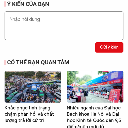
Ý KIẾN CỦA BẠN
Gửi ý kiến
CÓ THỂ BẠN QUAN TÂM
Khắc phục tình trạng
Nhiều ngành của Đại học
chậm phản hồi và chất
Bách khoa Hà Nội và Đại
lượng trả lời cử tri
học Kinh tế Quốc dân 9,5
điểm/môn mới đỗ