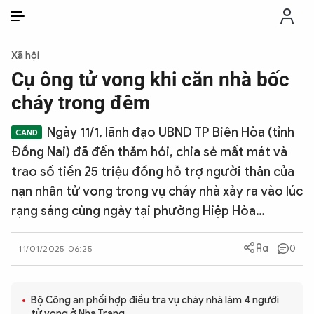
VI
VI
EN
Xã hội
THỜI SỰ
Cụ ông tử vong khi căn nhà bốc
cháy trong đêm
CHỐNG DIỄN BIẾN HÒA BÌNH
Ngày 11/1, lãnh đạo UBND TP Biên Hòa (tỉnh
Đồng Nai) đã đến thăm hỏi, chia sẻ mất mát và
CÔNG AN TRONG LÒNG DÂN
trao số tiền 25 triệu đồng hỗ trợ người thân của
nạn nhân tử vong trong vụ cháy nhà xảy ra vào lúc
XÃ HỘI
rạng sáng cùng ngày tại phường Hiệp Hòa…
PHÁP LUẬT
0
11/01/2025 06:25
CÔNG NGHỆ
Bộ Công an phối hợp điều tra vụ cháy nhà làm 4 người
tử vong ở Nha Trang