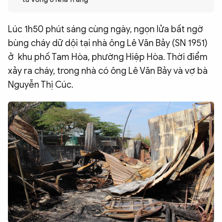
QUỐC TẾ
Lúc 1h50 phút sáng cùng ngày, ngọn lửa bất ngờ
bùng cháy dữ dội tại nhà ông Lê Văn Bảy (SN 1951)
VĂN HÓA - THỂ THAO
ở khu phố Tam Hòa, phường Hiệp Hòa. Thời điểm
xảy ra cháy, trong nhà có ông Lê Văn Bảy và vợ bà
BẠN ĐỌC & CAND
Nguyễn Thị Cúc.
ĐA PHƯƠNG TIỆN
eMagazine
Podcast
Video
Ảnh
Infographic
Chuyên trang
An ninh thế giới
Văn nghệ Công an
Chuyên đề