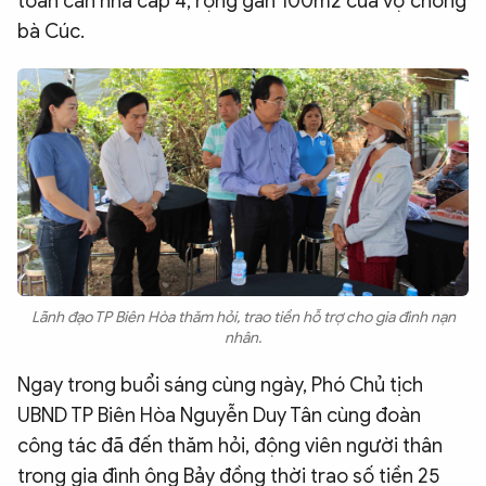
toàn căn nhà cấp 4, rộng gần 100m2 của vợ chồng
bà Cúc.
Lãnh đạo TP Biên Hòa thăm hỏi, trao tiền hỗ trợ cho gia đình nạn
nhân.
Ngay trong buổi sáng cùng ngày, Phó Chủ tịch
UBND TP Biên Hòa Nguyễn Duy Tân cùng đoàn
công tác đã đến thăm hỏi, động viên người thân
trong gia đình ông Bảy đồng thời trao số tiền 25