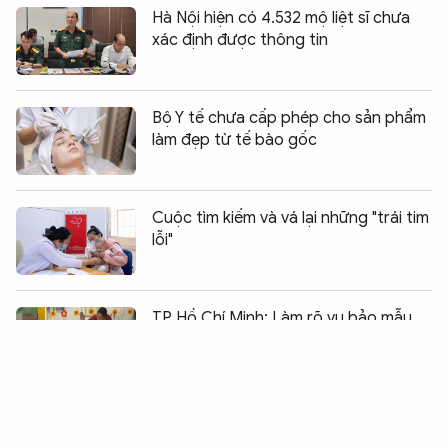
Hà Nội hiện có 4.532 mộ liệt sĩ chưa
xác định được thông tin
Bộ Y tế chưa cấp phép cho sản phẩm
làm đẹp từ tế bào gốc
Cuộc tìm kiếm và vá lại những "trái tim
lỗi"
Chia sẻ:
0
TP Hồ Chí Minh: Làm rõ vụ bảo mẫu
bạo hành trẻ tại trường mầm non
Hàng chục hộ dân thấp thỏm
cạnh dự án khu đô thị mới