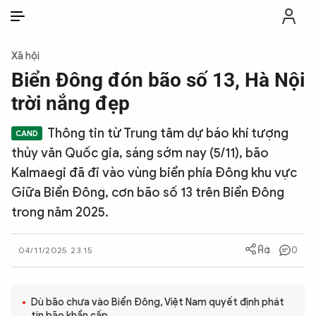
VI
VI
EN
Xã hội
THỜI SỰ
Biển Đông đón bão số 13, Hà Nội
trời nắng đẹp
CHỐNG DIỄN BIẾN HÒA BÌNH
Thông tin từ Trung tâm dự báo khí tượng
thủy văn Quốc gia, sáng sớm nay (5/11), bão
CÔNG AN TRONG LÒNG DÂN
Kalmaegi đã đi vào vùng biển phía Đông khu vực
Giữa Biển Đông, cơn bão số 13 trên Biển Đông
XÃ HỘI
trong năm 2025.
PHÁP LUẬT
0
04/11/2025 23:15
CÔNG NGHỆ
Dù bão chưa vào Biển Đông, Việt Nam quyết định phát
tin bão khẩn cấp