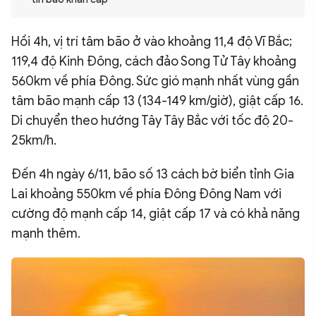
QUỐC TẾ
Hồi 4h, vị trí tâm bão ở vào khoảng 11,4 độ Vĩ Bắc;
119,4 độ Kinh Đông, cách đảo Song Tử Tây khoảng
VĂN HÓA - THỂ THAO
560km về phía Đông. Sức gió mạnh nhất vùng gần
tâm bão mạnh cấp 13 (134-149 km/giờ), giật cấp 16.
BẠN ĐỌC & CAND
Di chuyển theo hướng Tây Tây Bắc với tốc độ 20-
25km/h.
ĐA PHƯƠNG TIỆN
eMagazine
Podcast
Đến 4h ngày 6/11, bão số 13 cách bờ biển tỉnh Gia
Lai khoảng 550km về phía Đông Đông Nam với
Video
Ảnh
cường độ mạnh cấp 14, giật cấp 17 và có khả năng
Infographic
mạnh thêm.
Chuyên trang
An ninh thế giới
Văn nghệ Công an
Chuyên đề