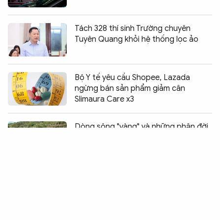
Tách 328 thí sinh Trường chuyên
Tuyên Quang khỏi hệ thống lọc ảo
Bộ Y tế yêu cầu Shopee, Lazada
ngừng bán sản phẩm giảm cân
Slimaura Care x3
Chia sẻ:
0
Dòng sông "vàng" và những phận đời
lam lũ
TP Hồ Chí Minh kiến tạo hệ sinh thái
logistics và thương mại điện tử hiện
đại