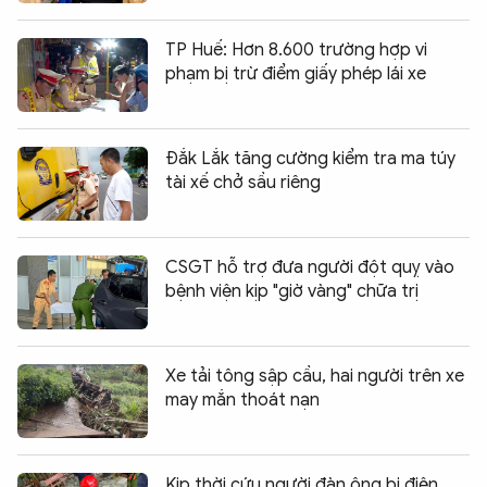
TP Huế: Hơn 8.600 trường hợp vi
phạm bị trừ điểm giấy phép lái xe
Đắk Lắk tăng cường kiểm tra ma túy
tài xế chở sầu riêng
CSGT hỗ trợ đưa người đột quỵ vào
bệnh viện kịp "giờ vàng" chữa trị
Xe tải tông sập cầu, hai người trên xe
may mắn thoát nạn
Kịp thời cứu người đàn ông bị điện