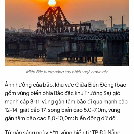
Miền Bắc hửng nắng sau nhiều ngày mưa rét.
Ảnh hưởng của bão, khu vực Giữa Biển Đông (bao
gồm vùng biển phía Bắc đặc khu Trường Sa) gió
mạnh cấp 8-11; vùng gần tâm bão đi qua mạnh cấp
12-14, giật cấp 17, sóng biển cao 5,0-7,0m, vùng
gần tâm bão cao 8,0-10,0m; biển động dữ dội.
Từ gần sáng ngày 6/11, vùng biển từ TP Đà Nẵng