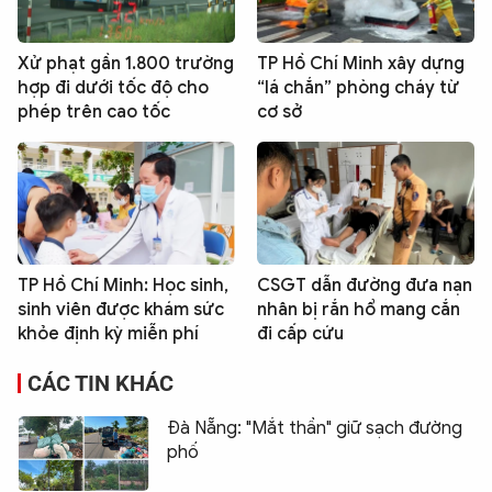
Xử phạt gần 1.800 trường
TP Hồ Chí Minh xây dựng
hợp đi dưới tốc độ cho
“lá chắn” phòng cháy từ
phép trên cao tốc
cơ sở
TP Hồ Chí Minh: Học sinh,
CSGT dẫn đường đưa nạn
sinh viên được khám sức
nhân bị rắn hổ mang cắn
khỏe định kỳ miễn phí
đi cấp cứu
CÁC TIN KHÁC
Đà Nẵng: "Mắt thần" giữ sạch đường
phố