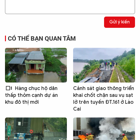
Gửi ý kiến
CÓ THỂ BẠN QUAN TÂM
Hàng chục hộ dân
Cảnh sát giao thông triển
khai chốt chặn sau vụ sạt
thấp thỏm cạnh dự án
lở trên tuyến ĐT.161 ở Lào
khu đô thị mới
Cai