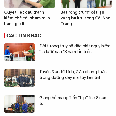
Quyết liệt đấu tranh,
Bắt “ông trùm” cát lậu
kiềm chế tội phạm mua
vùng hạ lưu sông Cái Nha
bán người
Trang
CÁC TIN KHÁC
Đối tượng truy nã đặc biệt nguy hiểm
"sa lưới" sau 18 năm lẩn trốn
Tuyên 3 án tử hình, 7 án chung thân
trong đường dây ma túy liên tỉnh
Giang hồ mạng Tiến “bịp” lĩnh 8 năm
tù