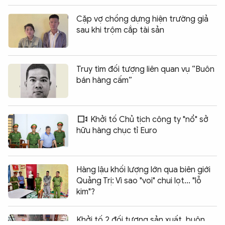
Cặp vợ chồng dựng hiện trường giả
sau khi trộm cắp tài sản
Truy tìm đối tượng liên quan vụ “Buôn
bán hàng cấm”
Khởi tố Chủ tịch công ty "nổ" sở
hữu hàng chục tỉ Euro
Hàng lậu khối lượng lớn qua biên giới
Quảng Trị: Vì sao "voi" chui lọt... "lỗ
kim"?
Chia sẻ:
0
Khởi tố 2 đối tượng sản xuất, buôn