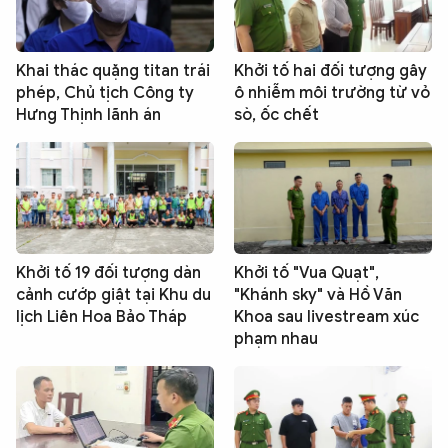
Khai thác quặng titan trái
Khởi tố hai đối tượng gây
phép, Chủ tịch Công ty
ô nhiễm môi trường từ vỏ
Hưng Thịnh lãnh án
sò, ốc chết
Khởi tố 19 đối tượng dàn
Khởi tố "Vua Quạt",
cảnh cướp giật tại Khu du
"Khánh sky" và Hồ Văn
lịch Liên Hoa Bảo Tháp
Khoa sau livestream xúc
phạm nhau