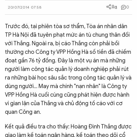
0
QUỐC TẾ
20/07/2014 07:58
Trước đó, tại phiên tòa sơ thẩm, Tòa án nhân dân
VĂN HÓA - THỂ THAO
TP Hà Nội đã tuyên phạt mức án tù chung thân đối
với Thắng. Ngoài ra, bị cáo Thắng còn phải bồi
BẠN ĐỌC & CAND
thường cho Công ty VPP Hồng Hà số tiền đã chiếm
đoạt gần 76 tỷ đồng. Đây là một vụ án mà những
ĐA PHƯƠNG TIỆN
người làm công tác quản lý doanh nghiệp phải rút
eMagazine
Podcast
ra những bài học sâu sắc trong công tác quản lý và
dùng người... May mà chính "nạn nhân" là Công ty
Video
Ảnh
VPP Hồng Hà cuối cùng cũng phát hiện được hành
Infographic
vi gian lận của Thắng và chủ động tố cáo với cơ
Chuyên trang
An ninh thế giới
Văn nghệ Công an
quan Công an.
Chuyên đề
Kết quả điều tra cho thấy: Hoàng Đình Thắng được
giao làm kế toán ngân hàng, kế toán theo dõi cổ