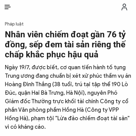
VI
VI
EN
Pháp luật
THỜI SỰ
Nhân viên chiếm đoạt gần 76 tỷ
đồng, sếp đem tài sản riêng thế
CHỐNG DIỄN BIẾN HÒA BÌNH
chấp khắc phục hậu quả
Ngày 19/7, được biết, cơ quan tiến hành tố tụng
CÔNG AN TRONG LÒNG DÂN
Trung ương đang chuẩn bị xét xử phúc thẩm vụ án
Hoàng Đình Thắng (38 tuổi, trú tại tập thể 190 Lò
XÃ HỘI
Đúc, quận Hai Bà Trưng, Hà Nội), nguyên Phó
Giám đốc Thường trực khối tài chính Công ty cổ
PHÁP LUẬT
phần Văn phòng phẩm Hồng Hà (Công ty VPP
Hồng Hà), phạm tội "Lừa đảo chiếm đoạt tài sản"
CÔNG NGHỆ
vì có kháng cáo.