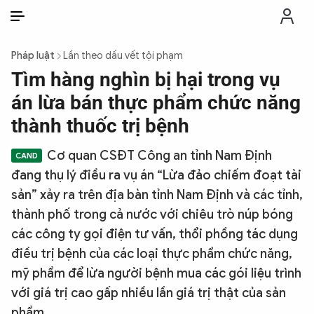
VI
VI
EN
Pháp luật
Lần theo dấu vết tội phạm
THỜI SỰ
Tìm hàng nghìn bị hại trong vụ
án lừa bán thực phẩm chức năng
CHỐNG DIỄN BIẾN HÒA BÌNH
thành thuốc trị bệnh
Cơ quan CSĐT Công an tỉnh Nam Định
CÔNG AN TRONG LÒNG DÂN
đang thụ lý điều ra vụ án “Lừa đảo chiếm đoạt tài
sản” xảy ra trên địa bàn tỉnh Nam Định và các tỉnh,
XÃ HỘI
thành phố trong cả nước với chiêu trò núp bóng
các công ty gọi điện tư vấn, thổi phồng tác dụng
PHÁP LUẬT
điều trị bệnh của các loại thực phẩm chức năng,
mỹ phẩm để lừa người bệnh mua các gói liệu trình
CÔNG NGHỆ
với giá trị cao gấp nhiều lần giá trị thật của sản
phẩm.