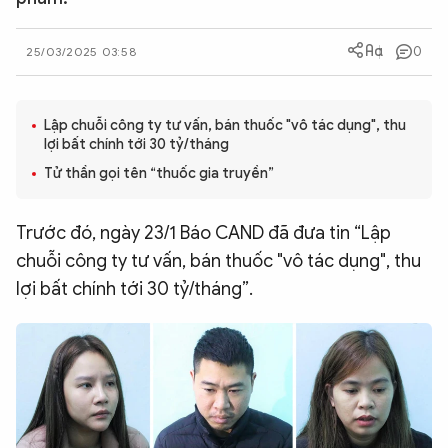
QUỐC TẾ
0
25/03/2025 03:58
VĂN HÓA - THỂ THAO
Lập chuỗi công ty tư vấn, bán thuốc "vô tác dụng", thu
lợi bất chính tới 30 tỷ/tháng
BẠN ĐỌC & CAND
Tử thần gọi tên “thuốc gia truyền”
ĐA PHƯƠNG TIỆN
Trước đó, ngày 23/1 Báo CAND đã đưa tin “Lập
eMagazine
Podcast
chuỗi công ty tư vấn, bán thuốc "vô tác dụng", thu
Video
Ảnh
lợi bất chính tới 30 tỷ/tháng”.
Infographic
Chuyên trang
An ninh thế giới
Văn nghệ Công an
Chuyên đề