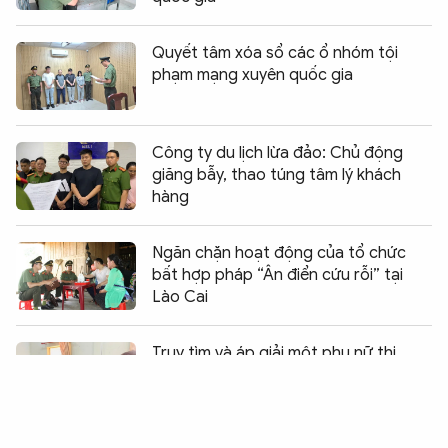
Quyết tâm xóa sổ các ổ nhóm tội
phạm mạng xuyên quốc gia
Công ty du lịch lừa đảo: Chủ động
giăng bẫy, thao túng tâm lý khách
hàng
Ngăn chặn hoạt động của tổ chức
bất hợp pháp “Ân điển cứu rỗi” tại
Lào Cai
Chia sẻ:
0
Truy tìm và áp giải một phụ nữ thi
hành án phạt tù