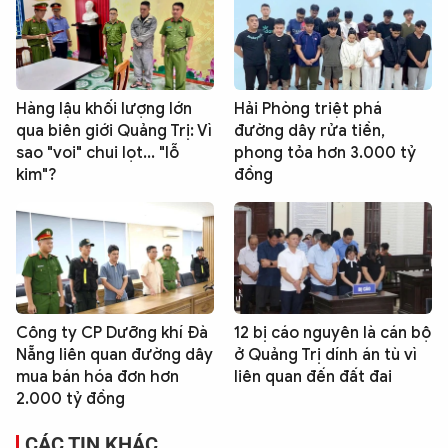
Hàng lậu khối lượng lớn
Hải Phòng triệt phá
qua biên giới Quảng Trị: Vì
đường dây rửa tiền,
sao "voi" chui lọt... "lỗ
phong tỏa hơn 3.000 tỷ
kim"?
đồng
Công ty CP Dưỡng khí Đà
12 bị cáo nguyên là cán bộ
Nẵng liên quan đường dây
ở Quảng Trị dính án tù vì
mua bán hóa đơn hơn
liên quan đến đất đai
2.000 tỷ đồng
CÁC TIN KHÁC