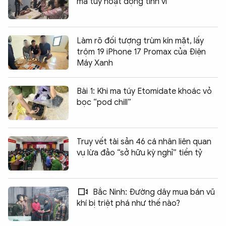
ma túy hoạt động tinh vi
Làm rõ đối tượng trùm kín mặt, lấy
trộm 19 iPhone 17 Promax của Điện
Máy Xanh
Bài 1: Khi ma túy Etomidate khoác vỏ
bọc “pod chill”
Truy vết tài sản 46 cá nhân liên quan
vụ lừa đảo “sở hữu kỳ nghỉ” tiền tỷ
Bắc Ninh: Đường dây mua bán vũ
khí bị triệt phá như thế nào?