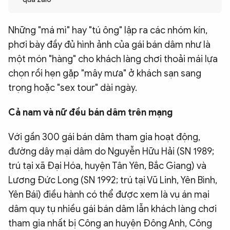
QUỐC TẾ
Những "má mì" hay "tú ông" lập ra các nhóm kín,
phơi bày đầy đủ hình ảnh của gái bán dâm như là
VĂN HÓA - THỂ THAO
một món "hàng" cho khách làng chơi thoải mái lựa
chọn rồi hẹn gặp "mây mưa" ở khách sạn sang
BẠN ĐỌC & CAND
trọng hoặc "sex tour" dài ngày.
ĐA PHƯƠNG TIỆN
Cả nam và nữ đều bán dâm trên mạng
eMagazine
Podcast
Với gần 300 gái bán dâm tham gia hoạt động,
Video
Ảnh
đường dây mại dâm do Nguyễn Hữu Hải (SN 1989;
trú tại xã Đại Hóa, huyện Tân Yên, Bắc Giang) và
Infographic
Lương Đức Long (SN 1992; trú tại Vũ Linh, Yên Bình,
Chuyên trang
An ninh thế giới
Văn nghệ Công an
Yên Bái) điều hành có thể được xem là vụ án mại
Chuyên đề
dâm quy tụ nhiều gái bán dâm lẫn khách làng chơi
tham gia nhất bị Công an huyện Đông Anh, Công