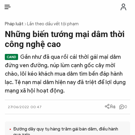
VI
VI
EN
Pháp luật
Lần theo dấu vết tội phạm
THỜI SỰ
Những biến tướng mại dâm thời
công nghệ cao
CHỐNG DIỄN BIẾN HÒA BÌNH
Gần như đã qua rồi cái thời gái mại dâm
đứng ven đường, núp lùm cạnh gốc cây mời
CÔNG AN TRONG LÒNG DÂN
chào, lôi kéo khách mua dâm tìm bến đáp hành
lạc. Tệ nạn mại dâm hiện nay đã triệt để lợi dụng
XÃ HỘI
mạng xã hội hoạt động.
PHÁP LUẬT
0
27/06/2022 00:47
CÔNG NGHỆ
Đường dây quy tụ hàng trăm gái bán dâm, điều hành
qua zalo