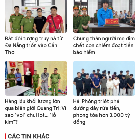
Bắt đối tượng truy nã từ
Chung thân người mẹ dìm
Đà Nẵng trốn vào Cần
chết con chiếm đoạt tiền
Thơ
bảo hiểm
Hàng lậu khối lượng lớn
Hải Phòng triệt phá
qua biên giới Quảng Trị: Vì
đường dây rửa tiền,
sao "voi" chui lọt... "lỗ
phong tỏa hơn 3.000 tỷ
kim"?
đồng
CÁC TIN KHÁC