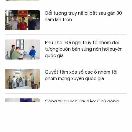
Đối tượng truy nã bị bắt sau gần 30
năm lẩn trốn
Phú Thọ: Đề nghị truy tố nhóm đối
tượng buôn bán súng nén hơi xuyên
quốc gia
Quyết tâm xóa sổ các ổ nhóm tội
phạm mạng xuyên quốc gia
Chia sẻ:
0
Công ty du lịch lừa đảo: Chủ động
giăng bẫy, thao túng tâm lý khách
hàng
Ngăn chặn hoạt động của tổ chức