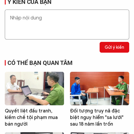
Ý KIẾN CỦA BẠN
Gửi ý kiến
CÓ THỂ BẠN QUAN TÂM
Quyết liệt đấu tranh,
Đối tượng truy nã đặc
kiềm chế tội phạm mua
biệt nguy hiểm "sa lưới"
bán người
sau 18 năm lẩn trốn