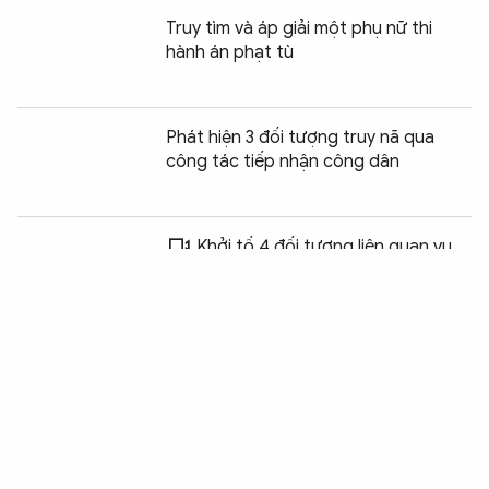
Truy tìm và áp giải một phụ nữ thi
hành án phạt tù
Phát hiện 3 đối tượng truy nã qua
công tác tiếp nhận công dân
Chia sẻ:
0
Khởi tố 4 đối tượng liên quan vụ
lập trung tâm lừa đảo ở Phú Thọ
Báo động tình trạng học sinh, sinh
viên ở Huế vi phạm pháp luật
Rà 300 camera, bắt đối tượng phá