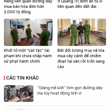
Nẵng liên quan đường dây
ở Quảng Trị dính án tù vì
mua bán hóa đơn hơn
liên quan đến đất đai
2.000 tỷ đồng
Khởi tố một “cát tặc” tái
Bắt đối tượng truy nã lừa
phạm khi chưa chấp hành
mua cây cảnh để chiếm
xử phạt hành chính
đoạt tài sản rồi trốn sang
Lào
CÁC TIN KHÁC
“Giăng mẻ lưới” tóm gọn đường dây
ma túy hoạt động tinh vi