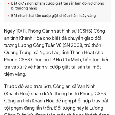
Bắt giữ 2 nghi phạm cướp giật tài sản làm đôi vợ chồng
QUỐC TẾ
bị thương nặng
Bắt nhanh hai tên cướp giật chiếc nhẫn 1 cây vàng
VĂN HÓA - THỂ THAO
Ngày 10/11, Phòng Cảnh sát hình sự (CSHS) Công
an tỉnh Khánh Hòa cho biết đã chuyển giao đối
BẠN ĐỌC & CAND
tượng Lương Công Tuấn Vũ (SN 2008, trú thôn
Quang Trung, xã Ngọc Lặc, tỉnh Thanh Hóa) cho
ĐA PHƯƠNG TIỆN
Phòng CSHS Công an TP Hồ Chí Minh, tiếp tục điều
eMagazine
Podcast
tra và xử lý về hành vi cướp giật tài sản tại một
Video
Ảnh
tiệm vàng.
Infographic
Trước đó vào trưa 5/11, Công an xã Vạn Ninh
Chuyên trang
An ninh thế giới
Văn nghệ Công an
(Khánh Hòa) nhận được thông tin từ Phòng CSHS
Chuyên đề
Công an tỉnh Khánh Hòa đề nghị phối hợp truy bắt
tội phạm đang lẩn trốn. Đối tượng này là Lương