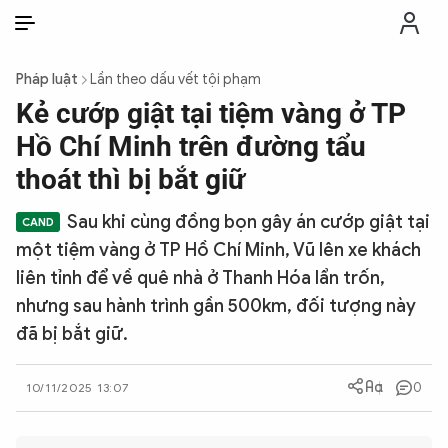
VI
VI
EN
Pháp luật
Lần theo dấu vết tội phạm
THỜI SỰ
Kẻ cướp giật tại tiệm vàng ở TP
Hồ Chí Minh trên đường tẩu
CHỐNG DIỄN BIẾN HÒA BÌNH
thoát thì bị bắt giữ
Sau khi cùng đồng bọn gây án cướp giật tại
CÔNG AN TRONG LÒNG DÂN
một tiệm vàng ở TP Hồ Chí Minh, Vũ lên xe khách
liên tỉnh để về quê nhà ở Thanh Hóa lẩn trốn,
XÃ HỘI
nhưng sau hành trình gần 500km, đối tượng này
đã bị bắt giữ.
PHÁP LUẬT
0
10/11/2025 13:07
CÔNG NGHỆ