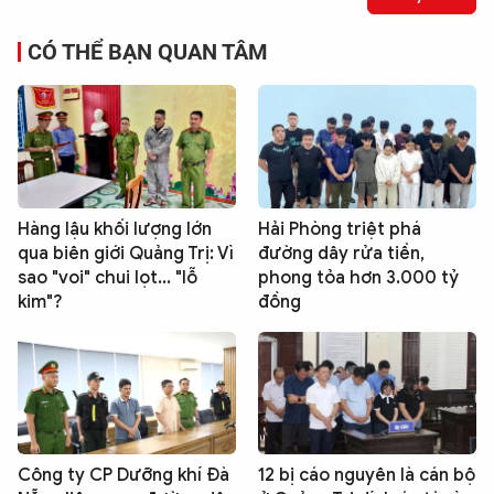
CÓ THỂ BẠN QUAN TÂM
Hàng lậu khối lượng lớn
Hải Phòng triệt phá
qua biên giới Quảng Trị: Vì
đường dây rửa tiền,
sao "voi" chui lọt... "lỗ
phong tỏa hơn 3.000 tỷ
kim"?
đồng
Công ty CP Dưỡng khí Đà
12 bị cáo nguyên là cán bộ