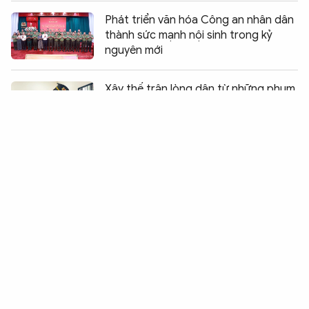
Phát triển văn hóa Công an nhân dân
thành sức mạnh nội sinh trong kỷ
nguyên mới
Chia sẻ:
0
Xây thế trận lòng dân từ những phum,
sóc bình yên
Bệnh viện 30-4 trao giải Hội thi Điều
dưỡng - Hộ sinh năm 2026
Những "bông hồng vàng" tại vòng
chung kết Hội thao
Để hành trình cải tạo không trở nên