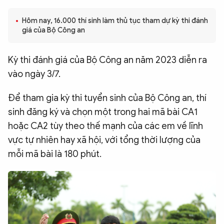
QUỐC TẾ
Hôm nay, 16.000 thí sinh làm thủ tục tham dự kỳ thi đánh
giá của Bộ Công an
VĂN HÓA - THỂ THAO
Kỳ thi đánh giá của Bộ Công an năm 2023 diễn ra
vào ngày 3/7.
BẠN ĐỌC & CAND
Để tham gia kỳ thi tuyển sinh của Bộ Công an, thí
ĐA PHƯƠNG TIỆN
sinh đăng ký và chọn một trong hai mã bài CA1
eMagazine
Podcast
hoặc CA2 tùy theo thế mạnh của các em về lĩnh
vực tự nhiên hay xã hội, với tổng thời lượng của
Video
Ảnh
mỗi mã bài là 180 phút.
Infographic
Chuyên trang
An ninh thế giới
Văn nghệ Công an
Chuyên đề