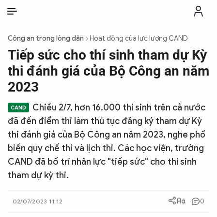
VI
VI
EN
Công an trong lòng dân
Hoạt động của lực lượng CAND
THỜI SỰ
Tiếp sức cho thí sinh tham dự Kỳ
thi đánh giá của Bộ Công an năm
CHỐNG DIỄN BIẾN HÒA BÌNH
2023
Chiều 2/7, hơn 16.000 thí sinh trên cả nước
CÔNG AN TRONG LÒNG DÂN
đã đến điểm thi làm thủ tục đăng ký tham dự Kỳ
thi đánh giá của Bộ Công an năm 2023, nghe phổ
XÃ HỘI
biến quy chế thi và lịch thi. Các học viện, trường
CAND đã bố trí nhân lực "tiếp sức" cho thí sinh
PHÁP LUẬT
tham dự kỳ thi.
CÔNG NGHỆ
0
02/07/2023 11:12