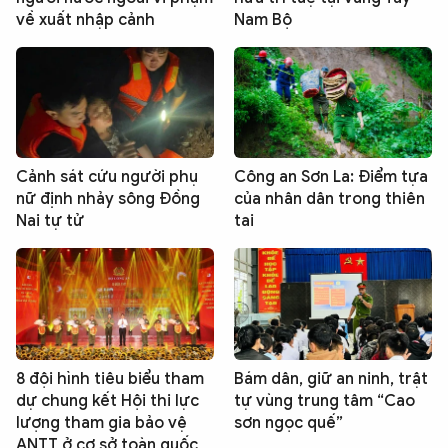
về xuất nhập cảnh
Nam Bộ
Cảnh sát cứu người phụ
Công an Sơn La: Điểm tựa
nữ định nhảy sông Đồng
của nhân dân trong thiên
Nai tự tử
tai
8 đội hình tiêu biểu tham
Bám dân, giữ an ninh, trật
dự chung kết Hội thi lực
tự vùng trung tâm “Cao
lượng tham gia bảo vệ
sơn ngọc quế”
ANTT ở cơ sở toàn quốc