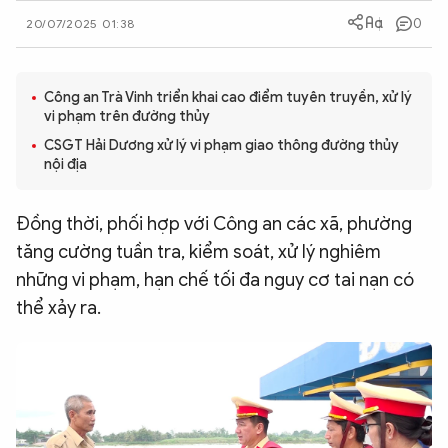
0
QUỐC TẾ
20/07/2025 01:38
VĂN HÓA - THỂ THAO
Công an Trà Vinh triển khai cao điểm tuyên truyền, xử lý
vi phạm trên đường thủy
CSGT Hải Dương xử lý vi phạm giao thông đường thủy
BẠN ĐỌC & CAND
nội địa
ĐA PHƯƠNG TIỆN
Đồng thời, phối hợp với Công an các xã, phường
eMagazine
Podcast
tăng cường tuần tra, kiểm soát, xử lý nghiêm
những vi phạm, hạn chế tối đa nguy cơ tai nạn có
Video
Ảnh
thể xảy ra.
Infographic
Chuyên trang
An ninh thế giới
Văn nghệ Công an
Chuyên đề