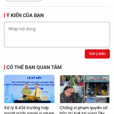
Ý KIẾN CỦA BẠN
Gửi ý kiến
CÓ THỂ BẠN QUAN TÂM
Xử lý 8.436 trường hợp
Chống vi phạm quyền sở
người nước ngoài vi phạm
hữu trí tuệ tại vùng Tây