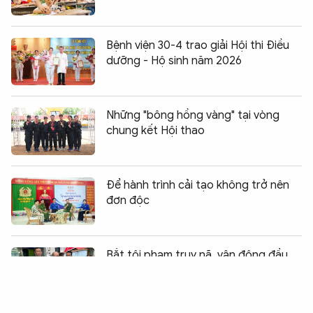
Bệnh viện 30-4 trao giải Hội thi Điều
dưỡng - Hộ sinh năm 2026
Những "bông hồng vàng" tại vòng
chung kết Hội thao
Để hành trình cải tạo không trở nên
đơn độc
Chia sẻ:
0
Bắt tội phạm truy nã, vận động đầu
thú - “mũi giáp công mềm”