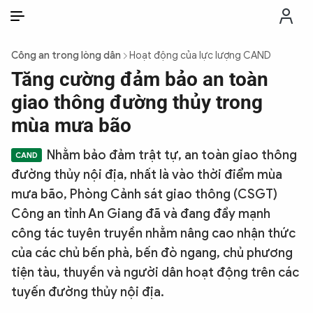
VI
VI
EN
Công an trong lòng dân
Hoạt động của lực lượng CAND
THỜI SỰ
Tăng cường đảm bảo an toàn
giao thông đường thủy trong
CHỐNG DIỄN BIẾN HÒA BÌNH
mùa mưa bão
Nhằm bảo đảm trật tự, an toàn giao thông
CÔNG AN TRONG LÒNG DÂN
đường thủy nội địa, nhất là vào thời điểm mùa
mưa bão, Phòng Cảnh sát giao thông (CSGT)
XÃ HỘI
Công an tỉnh An Giang đã và đang đẩy mạnh
công tác tuyên truyền nhằm nâng cao nhận thức
PHÁP LUẬT
của các chủ bến phà, bến đò ngang, chủ phương
tiện tàu, thuyền và người dân hoạt động trên các
CÔNG NGHỆ
tuyến đường thủy nội địa.