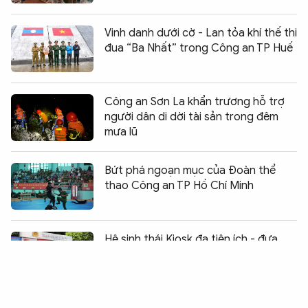
Vinh danh dưới cờ - Lan tỏa khí thế thi
đua “Ba Nhất” trong Công an TP Huế
Công an Sơn La khẩn trương hỗ trợ
người dân di dời tài sản trong đêm
mưa lũ
Bứt phá ngoạn mục của Đoàn thể
thao Công an TP Hồ Chí Minh
Chia sẻ:
0
Hệ sinh thái Kiosk đa tiện ích - đưa
dịch vụ số đến gần người dân
Công an xã biên giới Bù Gia Mập tích