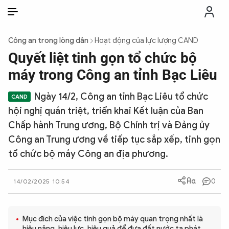
VI
VI
EN
Công an trong lòng dân
Hoạt động của lực lượng CAND
THỜI SỰ
Quyết liệt tinh gọn tổ chức bộ
máy trong Công an tỉnh Bạc Liêu
CHỐNG DIỄN BIẾN HÒA BÌNH
Ngày 14/2, Công an tỉnh Bạc Liêu tổ chức
hội nghị quán triệt, triển khai Kết luận của Ban
CÔNG AN TRONG LÒNG DÂN
Chấp hành Trung ương, Bộ Chính trị và Đảng ủy
Công an Trung ương về tiếp tục sắp xếp, tinh gọn
XÃ HỘI
tổ chức bộ máy Công an địa phương.
PHÁP LUẬT
0
14/02/2025 10:54
CÔNG NGHỆ
Mục đích của việc tinh gọn bộ máy quan trọng nhất là
hiệu năng, hiệu lực, hiệu quả để đưa đất nước ta phát