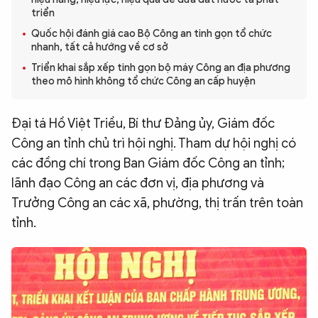
triển
QUỐC TẾ
Quốc hội đánh giá cao Bộ Công an tinh gọn tổ chức
nhanh, tất cả hướng về cơ sở
VĂN HÓA - THỂ THAO
Triển khai sắp xếp tinh gọn bộ máy Công an địa phương
theo mô hình không tổ chức Công an cấp huyện
BẠN ĐỌC & CAND
Đại tá Hồ Việt Triều, Bí thư Đảng ủy, Giám đốc
Công an tỉnh chủ trì hội nghị. Tham dự hội nghị có
ĐA PHƯƠNG TIỆN
các đồng chí trong Ban Giám đốc Công an tỉnh;
eMagazine
Podcast
lãnh đạo Công an các đơn vị, địa phương và
Trưởng Công an các xã, phường, thị trấn trên toàn
Video
Ảnh
tỉnh.
Infographic
Chuyên trang
An ninh thế giới
Văn nghệ Công an
Chuyên đề