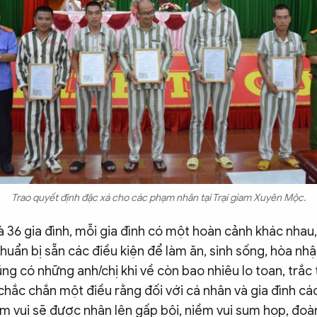
Trao quyết định đặc xá cho các phạm nhân tại Trại giam Xuyên Mộc.
à 36 gia đình, mỗi gia đình có một hoàn cảnh khác nhau
huẩn bị sẵn các điều kiện để làm ăn, sinh sống, hòa nhậ
g có những anh/chị khi về còn bao nhiêu lo toan, trắc 
 chắc chắn một điều rằng đối với cá nhân và gia đình c
m vui sẽ được nhân lên gấp bội, niềm vui sum họp, đoà