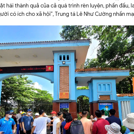
gặt hái thành quả của cả quá trình rèn luyện, phấn đấu, 
gười có ích cho xã hội”, Trung tá Lê Như Cường nhấn mạ