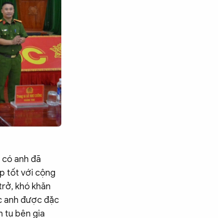
, có anh đã
p tốt với cộng
trở, khó khăn
ác anh được đặc
n tụ bên gia