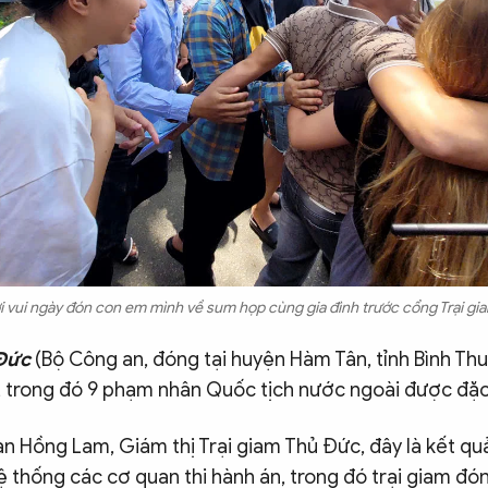
i vui ngày đón con em mình về sum họp cùng gia đình trước cổng Trại g
 Đức
(Bộ Công an, đóng tại huyện Hàm Tân, tỉnh Bình Th
 trong đó 9 phạm nhân Quốc tịch nước ngoài được đặ
an Hồng Lam, Giám thị Trại giam Thủ Đức, đây là kết qu
ệ thống các cơ quan thi hành án, trong đó trại giam đón