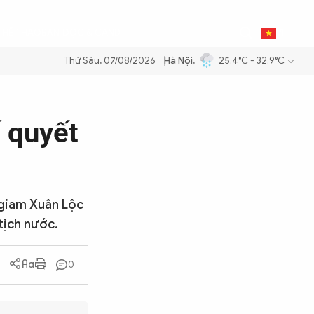
0
THỂ THAO
BẠN ĐỌC & CAND
VI
Thứ Sáu, 07/08/2026
Hà Nội
,
25.4°C - 32.9°C
xăng dầu để đảm bảo an ninh năng lượng quốc gia
Thực hiện Nghị quy
ố quyết
 giam Xuân Lộc
tịch nước.
0