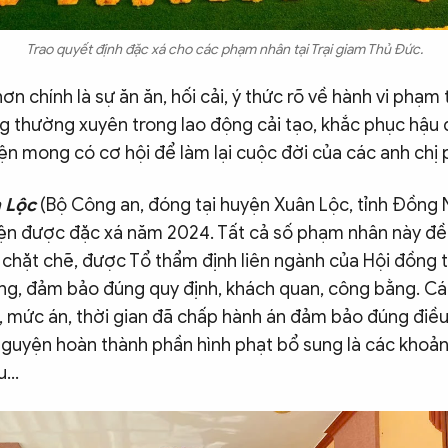
Trao quyết định đặc xá cho các phạm nhân tại Trại giam Thủ Đức.
ơn chính là sự ăn ăn, hối cải, ý thức rõ về hành vi phạm 
g thường xuyên trong lao động cải tạo, khắc phục hậu 
ện mong có cơ hội để làm lại cuộc đời của các anh chị
n Lộc
(Bộ Công an, đóng tại huyện Xuân Lộc, tỉnh Đồng 
iện được đặc xá năm 2024. Tất cả số phạm nhân này đề
 chặt chẽ, được Tổ thẩm định liên ngành của Hội đồng 
àng, đảm bảo đúng quy định, khách quan, công bằng. C
, mức án, thời gian đã chấp hành án đảm bảo đúng điều
guyện hoàn thành phần hình phạt bổ sung là các khoản t
...