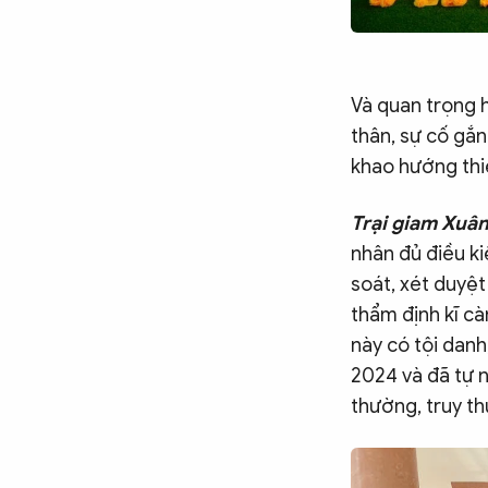
Và quan trọng h
thân, sự cố gắn
khao hướng thi
Trại giam Xuâ
nhân đủ điều k
soát, xét duyệt
thẩm định kĩ c
này có tội danh
2024 và đã tự n
thường, truy thu