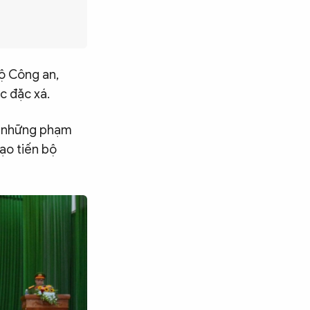
ộ Công an,
c đặc xá.
là những phạm
tạo tiến bộ