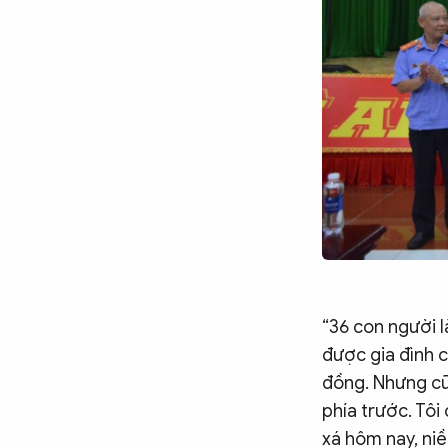
Chuyên trang
An ninh thế giới
Văn nghệ Công an
Chuyên đề
“36 con người l
được gia đình c
đồng. Nhưng cũn
phía trước. Tôi
xá hôm nay, niề