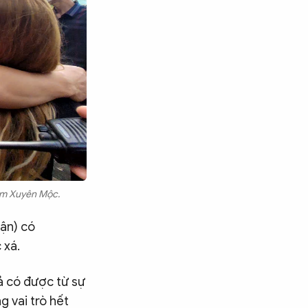
iam Xuyên Mộc.
uận) có
c xá.
ả có được từ sự
g vai trò hết