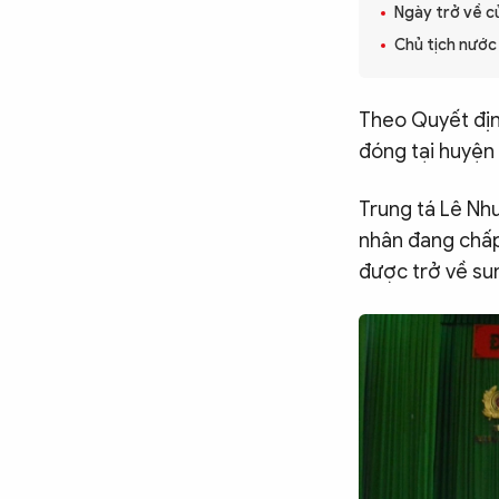
Ngày trở về c
CÔNG NGHỆ
Chủ tịch nước
QUỐC TẾ
Theo Quyết địn
đóng tại huyện
VĂN HÓA - THỂ THAO
Trung tá Lê Nh
nhân đang chấp 
BẠN ĐỌC & CAND
được trở về sum
ĐA PHƯƠNG TIỆN
eMagazine
Podcast
Video
Ảnh
Infographic