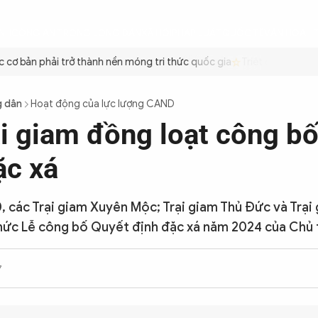
ÌNH
CÔNG AN TRONG LÒNG DÂN
XÃ HỘI
PHÁP LUẬT
QUỐC TẾ
VĂN HÓA - 
 bản phải trở thành nền móng tri thức quốc gia
Triệt để tiết kiệm 
g dân
Hoạt động của lực lượng CAND
ại giam đồng loạt công b
ặc xá
0, các Trại giam Xuyên Mộc; Trại giam Thủ Đức và Trại
hức Lễ công bố Quyết định đặc xá năm 2024 của Chủ 
7