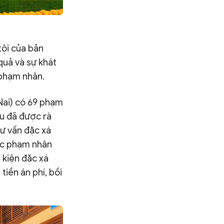
tội của bản
quả và sự khát
 phạm nhân.
Nai) có 69 phạm
u đã được rà
tư vấn đặc xá
ác phạm nhân
 kiện đặc xá
iền án phí, bồi