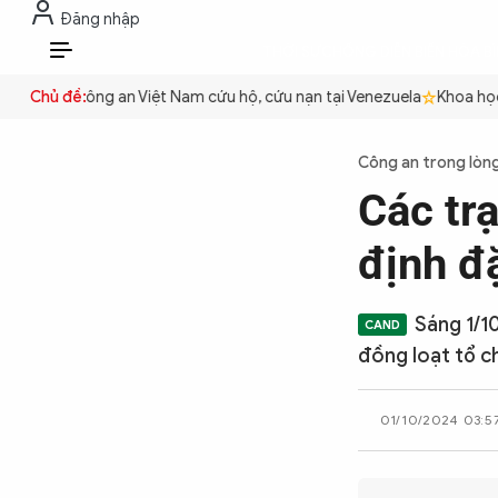
Đăng nhập
THỜI SỰ
CHỐNG DIỄN BIẾN HÒA B
VI
uyền
Chủ đề:
Công an Việt Nam cứu hộ, cứu nạn tại Venezuela
Khoa học cơ
THỜI SỰ
Công an trong lòn
Các tr
CHỐNG DIỄN BIẾN HÒA BÌNH
định đ
CÔNG AN TRONG LÒNG DÂN
Sáng 1/1
đồng loạt tổ c
XÃ HỘI
01/10/2024 03:5
PHÁP LUẬT