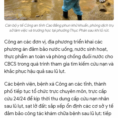
Cán bộ y tế Công an tỉnh Cao Bằng phun khử khuẩn, phòng dịch trụ
sở làm việc và trường học tại phường Thục Phán sau khi lũ rút.
Công an các đơn vị, địa phương triển khai các
phương án đảm bảo nước uống, nước sinh hoạt,
thực phẩm an toàn và phòng chống đuối nước cho
CBCS trong quá trình tham gia tìm kiếm cứu nạn và
khắc phục hậu quả sau lũ lụt.
Các bệnh viện, bệnh xá Công an các tỉnh, thành
phố tiếp tục tổ chức trực chuyên môn, trực cấp
cứu 24/24 để kịp thời thu dung cấp cứu nạn nhân
sau lũ lụt, sạt lở đất; sắp xếp ổn định các cơ sở y tế
đảm bảo công tác khám chữa bệnh sau lũ lụt; tiếp