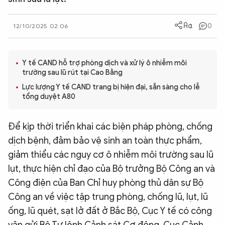
QUỐC TẾ
0
12/10/2025 02:06
VĂN HÓA - THỂ THAO
Y tế CAND hỗ trợ phòng dịch và xử lý ô nhiễm môi
trường sau lũ rút tại Cao Bằng
BẠN ĐỌC & CAND
Lực lượng Y tế CAND trang bị hiện đại, sẵn sàng cho lễ
tổng duyệt A80
ĐA PHƯƠNG TIỆN
eMagazine
Podcast
Để kịp thời triển khai các biện pháp phòng, chống
dịch bệnh, đảm bảo vệ sinh an toàn thực phẩm,
Video
Ảnh
giảm thiểu các nguy cơ ô nhiễm môi trường sau lũ
Infographic
lụt, thực hiện chỉ đạo của Bộ trưởng Bộ Công an và
Chuyên trang
An ninh thế giới
Văn nghệ Công an
Công điện của Ban Chỉ huy phòng thủ dân sự Bộ
Chuyên đề
Công an về việc tập trung phòng, chống lũ, lụt, lũ
ống, lũ quét, sạt lở đất ở Bắc Bộ, Cục Y tế có công