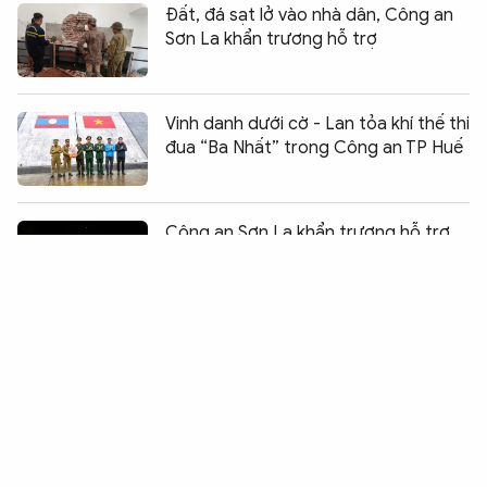
Đất, đá sạt lở vào nhà dân, Công an
Sơn La khẩn trương hỗ trợ
Vinh danh dưới cờ - Lan tỏa khí thế thi
đua “Ba Nhất” trong Công an TP Huế
Chia sẻ:
0
Công an Sơn La khẩn trương hỗ trợ
người dân di dời tài sản trong đêm
mưa lũ
Bứt phá ngoạn mục của Đoàn thể
thao Công an TP Hồ Chí Minh
Hệ sinh thái Kiosk đa tiện ích - đưa
dịch vụ số đến gần người dân