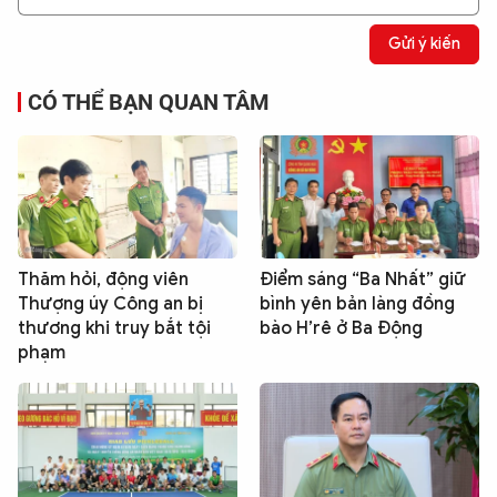
Gửi ý kiến
CÓ THỂ BẠN QUAN TÂM
Thăm hỏi, động viên
Điểm sáng “Ba Nhất” giữ
Thượng úy Công an bị
bình yên bản làng đồng
thương khi truy bắt tội
bào H’rê ở Ba Động
phạm