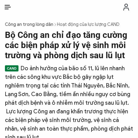
VI
VI
EN
Công an trong lòng dân
Hoạt động của lực lượng CAND
THỜI SỰ
Bộ Công an chỉ đạo tăng cường
các biện pháp xử lý vệ sinh môi
CHỐNG DIỄN BIẾN HÒA BÌNH
trường và phòng dịch sau lũ lụt
Do ảnh hưởng của bão số 11, lũ lên nhanh
CÔNG AN TRONG LÒNG DÂN
trên các sông khu vực Bắc bộ gây ngập lụt
nghiêm trọng tại các tỉnh Thái Nguyên, Bắc Ninh,
XÃ HỘI
Lạng Sơn, Cao Bằng, tiềm ẩn nhiều nguy cơ bùng
phát dịch bệnh và ô nhiễm môi trường sau lũ lụt.
PHÁP LUẬT
Lực lượng Công an đang khẩn trương thực hiện
các biện pháp vệ sinh môi trường, vệ sinh cá
CÔNG NGHỆ
nhân, vệ sinh an toàn thực phẩm, phòng dịch phát
sinh sau lũ lụt.