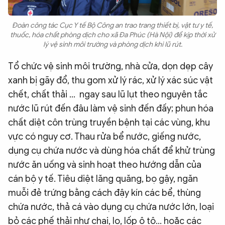
Đoàn công tác Cục Y tế Bộ Công an trao trang thiết bị, vật tư y tế,
thuốc, hóa chất phòng dịch cho xã Đa Phúc (Hà Nội) để kịp thời xử
lý vệ sinh môi trường và phòng dịch khi lũ rút.
Tổ chức vệ sinh môi trường, nhà cửa, dọn dẹp cây
xanh bị gãy đổ, thu gom xử lý rác, xử lý xác súc vật
chết, chất thải ... ngay sau lũ lụt theo nguyên tắc
nước lũ rút đến đâu làm vệ sinh đến đấy; phun hóa
chất diệt côn trùng truyền bệnh tại các vùng, khu
vực có nguy cơ. Thau rửa bể nước, giếng nước,
dụng cụ chứa nước và dùng hóa chất để khử trùng
nước ăn uống và sinh hoạt theo hướng dẫn của
cán bộ y tế. Tiêu diệt lăng quăng, bọ gậy, ngăn
muỗi đẻ trứng bằng cách đậy kín các bể, thùng
chứa nước, thả cá vào dụng cụ chứa nước lớn, loại
bỏ các phế thải như chai, lọ, lốp ô tô… hoặc các