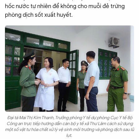
hốc nước tự nhiên để không cho muỗi đẻ trứng
phòng dịch sốt xuất huyết.
Đại tá Mai Thị Kim Thanh, Trưởng phòng Y tế dự phòng Cục Y tế Bộ
Công an trực tiếp hướng dẫn cán bộ y tế xã Thư Lâm cách sử dụng
một số vật tư hóa chất xử lý vệ sinh môi trường và phòng dịch sau lũ
lụt.