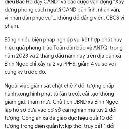
điều Bác Hồ dạy CAND” và các cuộc vận động “Xây
dựng phong cách người CAND bản lĩnh, nhân văn,
vì nhân dân phục vụ”… không để đảng viên, CBCS vi
phạm.
Bằng nhiều biện pháp nghiệp vụ, kết hợp phát huy
hiệu quả phong trào Toàn dân bảo vệ ANTQ, trong
năm 2023 và 2 tháng đầu năm nay trên địa bàn xã
Bình Ngọc chỉ xảy ra 2 vụ PPHS, giảm 4 vụ so với
cùng kỳ trước đó.
Ngoài việc giám sát chặt chẽ 7 đối tượng chấp
hành xong hình phạt tù (án treo), cải tạo không
giam giữ; tham mưu Chủ tịch UBND xã Bình Ngọc
lập hồ sơ đưa vào cơ sở cai nghiện ma túy 2 đối
tượng; Công an xã đã giáo dục hiệu quả 10 đối
tượng trong diện quản lý; kịp thời truy bắt 1 đối