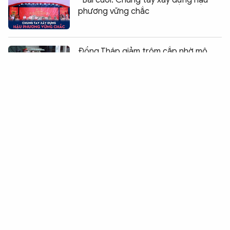
Bài cuối: Chung tay xây dựng hậu
phương vững chắc
Chia sẻ:
0
Đồng Tháp giảm trộm cắp nhờ mô
hình Công an địa phương 2 cấp
Tạo cơ hội cho người lầm lỡ làm lại
cuộc đời
Công an xã giúp người dân tìm lại
thân nhân sau 48 năm thất lạc
Cụm thi đua số 2 tổ chức chuỗi sinh
hoạt chính trị tại Tây Ninh